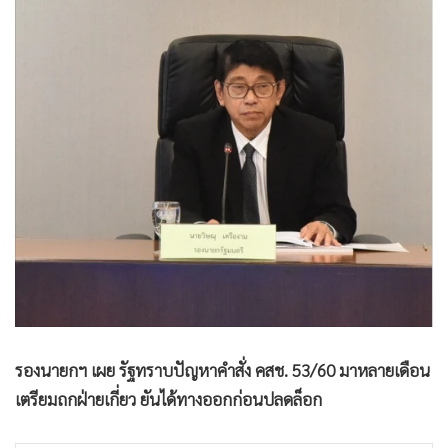
•
Good health & Well-being
•
Green Innovation & SD
•
Management & HR
•
MGR Live
•
Infographic
•
การเมือง
•
ท่องเที่ยว
•
กีฬา
•
ต่างประเทศ
•
Special Scoop
•
เศรษฐกิจ-ธุรกิจ
•
จีน
รองนายกฯ เผย รัฐทราบปัญหาคำสั่ง คสช. 53/60 มาหลายเดือน
•
ชุมชน-คุณภาพชีวิต
เตรียมถกฝ่ายเกี่ยว ยันได้ทางออกก่อนปลดล็อก
•
อาชญากรรม
•
Motoring