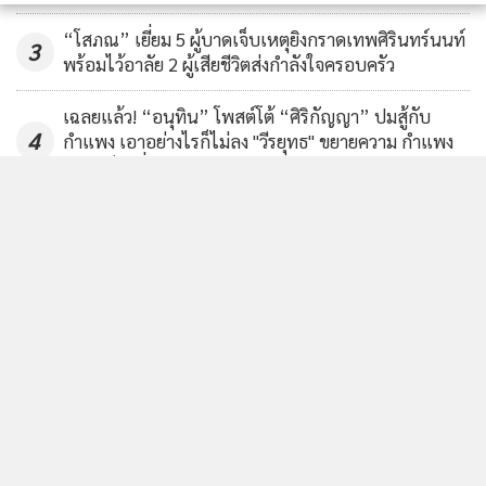
“โสภณ” เยี่ยม 5 ผู้บาดเจ็บเหตุยิงกราดเทพศิรินทร์นนท์
3
พร้อมไว้อาลัย 2 ผู้เสียชีวิตส่งกำลังใจครอบครัว
เฉลยแล้ว! “อนุทิน” โพสต์โต้ “ศิริกัญญา” ปมสู้กับ
4
กำแพง เอาอย่างไรก็ไม่ลง "วีรยุทธ" ขยายความ กำแพง
คือคอร์รัปชั่น
ข่าวอื่นในหมวด