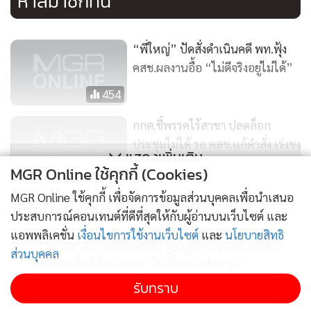
หาสมาชิกทัน
“พี่ใหญ่” ปัดสั่งดำเนินคดี พท.ฟุ้ง
คสช.ผลงานอื้อ “ไม่ดีจริงอยู่ไม่ได้”
454
กกต.ชี้พรรคไร้สาขา ปลดล็อก
ประชุมไม่ได้ รอ คสช.แก้คำสั่ง เร่งชง
แสดงเพิ่มเติม
ปม “ดอน” ส่งศาล รธน.
95
MGR Online ใช้คุกกี้ (Cookies)
MGR Online ใช้คุกกี้ เพื่อจัดการข้อมูลส่วนบุคคลเพื่อนำเสนอ
ประธาน กกต.ผวาร้องศาล รธน.
ข่าวในหมวดล่าสุด
ประสบการณ์คอนเทนต์ที่ดีที่สุดให้กับผู้อ่านบนเว็บไซต์ และ
เตรียมนัดหารือ “วิษณุ” เคลียร์
แอพพลิเคชั่น
เงื่อนไขการใช้งานเว็บไซต์
และ
นโยบายสิทธิ
อำนาจแบ่งเขตเลือกตั้ง
459
"อนุทิน" พริ้วจ๊อกกิ้งหนีสื่อ หลังถูกถามโพสต์ หัวโขก
1
ส่วนบุคคล
กำแพงสื่อถึงใคร บอก “วันนี้ออกกำลังกาย”
รับทราบ
2