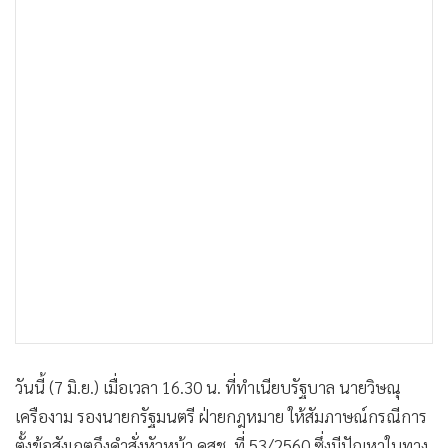
•
เกม
•
วิทยาศาสตร์
•
SMEs
•
หุ้น
•
อินโดจีน
•
กองทุนรวม
•
Celeb Online
•
Factcheck
•
ญี่ปุ่น
•
News1
•
Gotomanager
วันนี้ (7 มิ.ย.) เมื่อเวลา 16.30 น. ที่ทำเนียบรัฐบาล นายวิษณุ
เครืองาม รองนายกรัฐมนตรี ฝ่ายกฎหมาย ให้สัมภาษณ์กรณีการ
ตั้งข้อสังเกตถึงคำสั่งหัวหน้า คสช. ที่ 53/2560 ซึ่งมีปัญหาในทาง