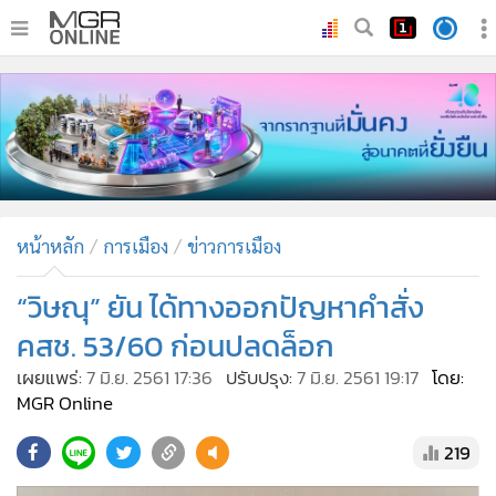
•
หน้าหลัก
•
ทันเหตุการณ์
•
ภาคใต้
•
ภูมิภาค
•
Online Section
หน้าหลัก
การเมือง
ข่าวการเมือง
•
บันเทิง
•
ผู้จัดการรายวัน
“วิษณุ” ยัน ได้ทางออกปัญหาคำสั่ง
•
คอลัมนิสต์
คสช. 53/60 ก่อนปลดล็อก
•
ละคร
เผยแพร่:
7 มิ.ย. 2561 17:36
ปรับปรุง:
7 มิ.ย. 2561 19:17
โดย:
•
CbizReview
MGR Online
•
Cyber BIZ
219
•
ผู้จัดกวน