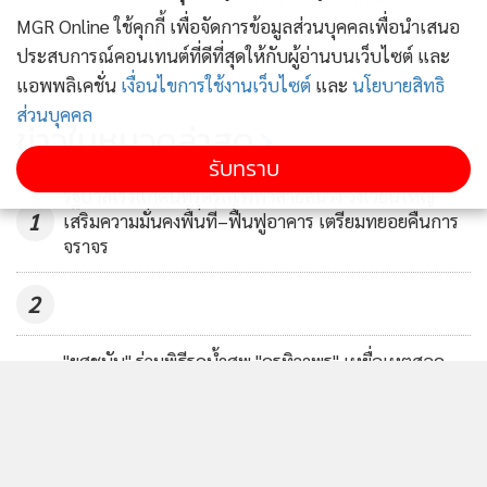
MGR Online ใช้คุกกี้ เพื่อจัดการข้อมูลส่วนบุคคลเพื่อนำเสนอ
เอกสารทำงานถึงสิ้น มิ.ย.
375
แสดงเพิ่มเติม
ประสบการณ์คอนเทนต์ที่ดีที่สุดให้กับผู้อ่านบนเว็บไซต์ และ
แอพพลิเคชั่น
เงื่อนไขการใช้งานเว็บไซต์
และ
นโยบายสิทธิ
“บิ๊กอู๋” ย้ำนายจ้างต้องขึ้นทะเบียน
ส่วนบุคคล
แรงงานต่างด้าวช้าสุด 30 มิ.ย.นี้ พ้น
ข่าวในหมวดล่าสุด
กำหนดเจอโทษทั้ง 2 ฝ่าย
420
รับทราบ
รัฐบาลเร่งแก้ดินทรุดรถไฟฟ้าสายสีม่วง วงเวียนใหญ่
1
เสริมความมั่นคงพื้นที่–ฟื้นฟูอาคาร เตรียมทยอยคืนการ
จราจร
2
"ยศชนัน" ร่วมพิธีรดน้ำศพ "ครูทิวาพร" เหยื่อเหตุสลด
3
รร.เทพศิรินทร์ นนทบุรี พร้อมให้กำลังใจครอบครัวผู้เสีย
ชีวิต
นายกฯ สั่งเข้ม ไม่ใช่ จนท.พกปืนออกนอกบ้านโทษหนัก