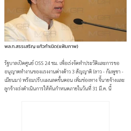
•
Good health & Well-being
•
Green Innovation & SD
•
Management & HR
•
MGR Live
•
Infographic
•
การเมือง
พล.ท.สรรเสริญ แก้วกำเนิด(แฟ้มภาพ)
•
ท่องเที่ยว
รัฐบาลเปิดศูนย์ OSS 24 ชม. เพื่อเร่งจัดทำประวัติและการขอ
•
กีฬา
อนุญาตทำงานของแรงงานต่างด้าว 3 สัญญาติ (ลาว - กัมพูชา -
•
ต่างประเทศ
เมียนมา) พร้อมปรับแผนลดขั้นตอน เพิ่มช่องทาง จี้นายจ้างและ
•
Special Scoop
ลูกจ้างเร่งดำเนินการให้ทันกำหนดภายในวันที่ 31 มี.ค. นี้
•
เศรษฐกิจ-ธุรกิจ
•
จีน
•
ชุมชน-คุณภาพชีวิต
•
อาชญากรรม
•
Motoring