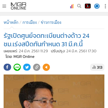
•
หน้าหลัก
หน้าหลัก
การเมือง
ข่าวการเมือง
•
ทันเหตุการณ์
•
รัฐเปิดศูนย์จดทะเบียนต่างด้าว 24
ภาคใต้
•
ภูมิภาค
ชม.เร่งสปีดทันกำหนด 31 มี.ค.นี้
•
Online Section
เผยแพร่:
24 มี.ค. 2561 11:29
ปรับปรุง:
24 มี.ค. 2561 17:30
•
บันเทิง
โดย: MGR Online
•
ผู้จัดการรายวัน
313
•
คอลัมนิสต์
•
ละคร
•
CbizReview
•
Cyber BIZ
•
ผู้จัดกวน