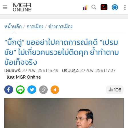
•
หน้าหลัก
หน้าหลัก
การเมือง
ข่าวการเมือง
•
ทันเหตุการณ์
•
“บิ๊กตู่” ขออย่าไปคาดการณ์คดี “เปรม
ภาคใต้
•
ภูมิภาค
ชัย” ไม่เกี่ยวคนรวยไม่ติดคุก ย้ำทำตาม
•
Online Section
ข้อเท็จจริง
•
บันเทิง
เผยแพร่:
27 ก.พ. 2561 16:49
ปรับปรุง:
27 ก.พ. 2561 17:27
•
ผู้จัดการรายวัน
โดย: MGR Online
•
คอลัมนิสต์
106
•
ละคร
•
CbizReview
•
Cyber BIZ
•
ผู้จัดกวน