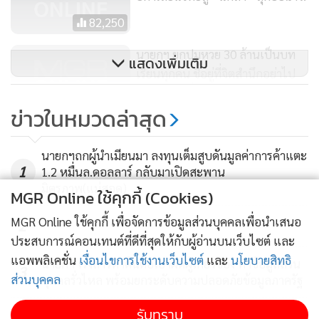
82,250
นายกฯ ยกปมหวย 30 ล้านเป็นบท
แสดงเพิ่มเติม
เรียนทุกคน ชี้อยู่ที่จิตสำนึกอย่าไป
เอาของคนอื่น
102
ข่าวในหมวดล่าสุด
โซเชียลฯ แห่แชร์ ศิลปินวาดรูป
เสือดำมีรอยกระสุนที่หัว ทับโลโก้
นายกฯถกผู้นำเมียนมา ลงทุนเต็มสูบดันมูลค่าการค้าแตะ
1
อิตาเลียนไทย
1.2 หมื่นล.ดอลลาร์ กลับมาเปิดสะพาน
8,620
มิตรภาพ(แม่สอด)
MGR Online ใช้คุกกี้ (Cookies)
MGR Online ใช้คุกกี้ เพื่อจัดการข้อมูลส่วนบุคคลเพื่อนำเสนอ
2
ประสบการณ์คอนเทนต์ที่ดีที่สุดให้กับผู้อ่านบนเว็บไซต์ และ
แอพพลิเคชั่น
เงื่อนไขการใช้งานเว็บไซต์
และ
นโยบายสิทธิ
นายกฯ เร่งสาวหาต้นตอเอาผิดผู้เกี่ยวข้อง ทำข้อมูลส่วน
3
ส่วนบุคคล
บุคคลรั่วไหล พร้อมยกระดับความปลอดภัยข้อมูลภาครัฐ
รับทราบ
ปธ.วุฒิฯเตรียมรับ "มิน ออง ไลง์" สานสัมพันธ์นิติบัญญัติ