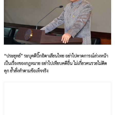
•
Good health & Well-being
•
Green Innovation & SD
•
Management & HR
•
MGR Live
•
Infographic
•
การเมือง
•
ท่องเที่ยว
“ประยุทธ์” ระบุคดีบิ๊กอิตาเลียนไทย อย่าไปคาดการณ์ล่วงหน้า
•
กีฬา
เป็นเรื่องของกฎหมาย อย่าไปเทียบคดีอื่น ไม่เกี่ยวคนรวยไม่ติด
•
ต่างประเทศ
คุก ย้ำสั่งทำตามข้อเท็จจริง
•
Special Scoop
•
เศรษฐกิจ-ธุรกิจ
•
จีน
•
ชุมชน-คุณภาพชีวิต
•
อาชญากรรม
•
Motoring