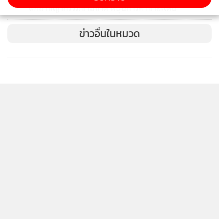
4
แก้อาชญากรรมข้ามชาติ หนุนการค้าชายแดน
ข่าวอื่นในหมวด