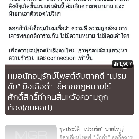
1,987
หมอนักอนุรักษ์โพสต์จับตาคดี “เปรม
ชัย” ยิงเสือดำ-ชี้หากกฎหมายไร้
ศักดิ์สิทธิ์ทำคนสิ้นหวังความถูก
ต้อง(ชมคลิป)
ขุดประวัติ “เปรมชัย” นายใหญ่
อิตาเลียนไทยสู่ “นักล่า” สุดอื้อฉาว!