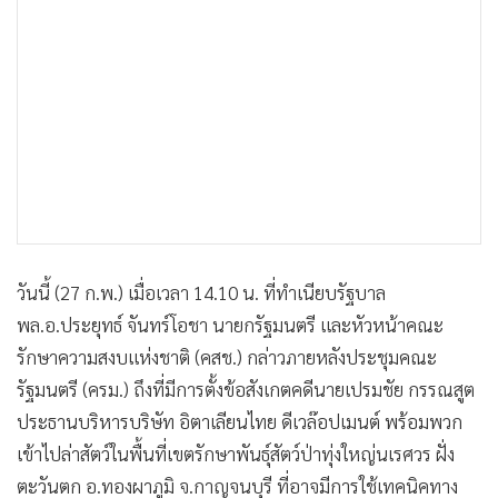
•
เกม
•
วิทยาศาสตร์
•
SMEs
•
หุ้น
•
อินโดจีน
•
กองทุนรวม
•
Celeb Online
•
Factcheck
วันนี้ (27 ก.พ.) เมื่อเวลา 14.10 น. ที่ทำเนียบรัฐบาล
•
ญี่ปุ่น
พล.อ.ประยุทธ์ จันทร์โอชา นายกรัฐมนตรี และหัวหน้าคณะ
•
News1
รักษาความสงบแห่งชาติ (คสช.) กล่าวภายหลังประชุมคณะ
•
Gotomanager
รัฐมนตรี (ครม.) ถึงที่มีการตั้งข้อสังเกตคดีนายเปรมชัย กรรณสูต
ประธานบริหารบริษัท อิตาเลียนไทย ดีเวล๊อปเมนต์ พร้อมพวก
เข้าไปล่าสัตว์ในพื้นที่เขตรักษาพันธุ์สัตว์ป่าทุ่งใหญ่นเรศวร ฝั่ง
ตะวันตก อ.ทองผาภูมิ จ.กาญจนบุรี ที่อาจมีการใช้เทคนิคทาง