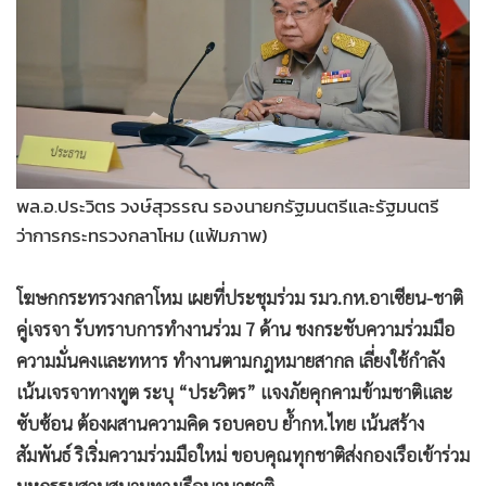
•
Good health & Well-being
•
Green Innovation & SD
•
Management & HR
•
MGR Live
•
Infographic
•
การเมือง
•
ท่องเที่ยว
พล.อ.ประวิตร วงษ์สุวรรณ รองนายกรัฐมนตรีและรัฐมนตรี
ว่าการกระทรวงกลาโหม (แฟ้มภาพ)
•
กีฬา
•
ต่างประเทศ
โฆษกกระทรวงกลาโหม เผยที่ประชุมร่วม รมว.กห.อาเซียน-ชาติ
•
Special Scoop
คู่เจรจา รับทราบการทำงานร่วม 7 ด้าน ชงกระชับความร่วมมือ
•
เศรษฐกิจ-ธุรกิจ
ความมั่นคงและทหาร ทำงานตามกฎหมายสากล เลี่ยงใช้กำลัง
•
จีน
เน้นเจรจาทางทูต ระบุ “ประวิตร” แจงภัยคุกคามข้ามชาติและ
•
ชุมชน-คุณภาพชีวิต
ซับซ้อน ต้องผสานความคิด รอบคอบ ย้ำกห.ไทย เน้นสร้าง
•
อาชญากรรม
สัมพันธ์ ริเริ่มความร่วมมือใหม่ ขอบคุณทุกชาติส่งกองเรือเข้าร่วม
•
Motoring