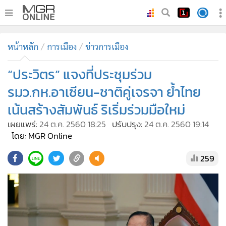
•
หน้าหลัก
หน้าหลัก
การเมือง
ข่าวการเมือง
•
ทันเหตุการณ์
•
“ประวิตร” แจงที่ประชุมร่วม
ภาคใต้
•
ภูมิภาค
รมว.กห.อาเซียน-ชาติคู่เจรจา ย้ำไทย
•
Online Section
เน้นสร้างสัมพันธ์ ริเริ่มร่วมมือใหม่
•
บันเทิง
เผยแพร่:
24 ต.ค. 2560 18:25
ปรับปรุง:
24 ต.ค. 2560 19:14
•
ผู้จัดการรายวัน
โดย: MGR Online
•
คอลัมนิสต์
259
•
ละคร
•
CbizReview
•
Cyber BIZ
•
ผู้จัดกวน