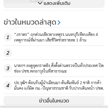
แสดงเพิ่มเติม
“ประยุทธ์” พบ รมว.กห.สิงคโปร์ ชู
สัมพันธ์ทหารใกล้ชิด หนุนแลก
ข่าวในหมวดล่าสุด
เปลี่ยนพัฒนาเทคโนโลยี
592
“ภราดร” ถกด่วนเยียวยาเหตุรร.นนทบุรีเทียบเคียง 4
1
เหตุการณ์ที่ผ่านมา เสียชีวิตช่วยรายละ 1 ล้าน
2
นายกฯ ลงดูจุดกราดยิง สั่งตั้งด่านตรวจปืนทั่วประเทศ ปิด
3
ช่อง ปชช.พกอาวุธในที่สาธารณะ
ปธ.วุฒิฯ ต้อนรับผู้นำเมียนมา ดันสัมพันธ์ 2 ชาติ การค้า
4
มั่นคง แก้ผิด กม.-ปัญหาธรรมชาติ รับปากเดินหน้า ปชต.
ข่าวอื่นในหมวด