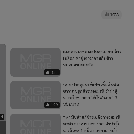
1,018
แนะชาวนาขอนแก่นชะลอขายข้าว
เปลือก หายุ้งฉางกลางเก็บข้าว
ทยอยขายผลผลิต
353
นบข.ประชุมนัดพิเศษ เพิ่มเงินช่วย
ชาวนาปลูกข้าวหอมมะลิ จำนำยุ้ง
ฉางหรือขายเลย ได้เงินตันละ 1.3
หมื่นบาท
199
74
“พาณิชย์” แก้ข้าวเปลือกหอมมะลิ
ตกต่ำ ชง นบข.เคาะราคาจำนำยุ้ง
า
ฉางตันละ 1 หมื่น บวกค่าฝากเก็บ