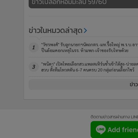
ข้าวเปลือกหอมมะลิปี 59/60
ข่าวในหมวดล่าสุด
"วัชรพงศ์" รับลูกนายกฯนัดถกตร.-มท.รื้อใหญ่ พ.ร.บ.อาว
1
ปืนล้อมคอกเหตุในรร. ห้ามพก-เจ้าของรับโทษด้วย
"พนิดา" เปิดโพยเลือกสว.แพลตเทิร์นซ้ำเช้าได้สูง-บ่ายล
3
ฮวบ ตั้งทีมโหวตดัน 6-7 คนครบ 20 กลุ่มก่อนเลือกไขว้
ข่า
ติดตามข่าวสารผ่านทาง LIN