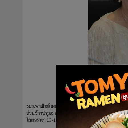
•
Management & HR
•
MGR Live
•
Infographic
•
การเมือง
•
ท่องเที่ยว
•
กีฬา
•
ต่างประเทศ
•
Special Scoop
•
เศรษฐกิจ-ธุรกิจ
•
จีน
•
ชุมชน-คุณภาพชีวิต
นางอภิรดี ตันตราภรณ
•
อาชญากรรม
พาณิชย์ (แฟ้มภาพ)
•
Motoring
•
เกม
รมว.พาณิชย์ เผยที่ประชุม นบข.จ่อชง ครม.ให้สินเชื่อเพ
•
วิทยาศาสตร์
ส่วนข้าวปทุมธานี ได้ 11,300 บาทต่อตัน รายละไม่เกิน 15
•
SMEs
โลกเจราจา 13-16 พ.ย.นี้ ส่งเสริมชาวนารวมตัวทำนาแป
•
หุ้น