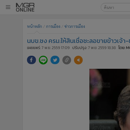
เลือกเครื่องมือท
•
หน้าหลัก
หน้าหลัก
การเมือง
ข่าวการเมือง
ค้นหา
•
ทันเหตุการณ์
Google
•
ภาคใต้
นบข.ชง ครม.ให้สินเชื่อชะลอขายข้าวเจ้า
•
ภูมิภาค
MGR Onl
เผยแพร่:
7 พ.ย. 2559 17:09
ปรับปรุง:
7 พ.ย. 2559 18:38
โดย: M
•
Online Section
ค้นหาขั
•
บันเทิง
•
ผู้จัดการรายวัน
•
คอลัมนิสต์
•
ละคร
•
CbizReview
•
Cyber BIZ
•
ผู้จัดกวน
•
Good health & Well-being
•
Green Innovation & SD