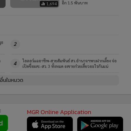
อีก 1.5 พันบาท
1,694
ุธ
2
ด
ไอลอว์แฉอาชีพ-สายสัมพันธ์ สว.อำนาจฯพบฝากเลี้ยง จ่อ
4
เปิดชื่อผช.-สว. 3 ทั้งหมด งงขายก๋วยเตี๋ยวอะไรกันแน่
วอื่นในหมวด
MGR Online Application
E