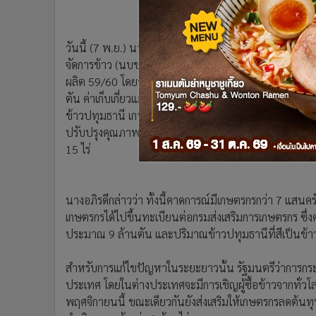
•
อินโดจีน
•
กองทุนรวม
วันนี้ (7 พ.ย.) นางอภิรดี ตันตราภรณ์ รัฐมนตรีว่าการ
•
Celeb Online
จัดการข้าว (นบข.) เตรียมเสนอที่ประชุมคณะรัฐมนตรี (คร
•
Factcheck
ผลิต 59/60 โดยข้าวเปลือกเจ้านั้นเกษตรกรจะได้รับเงินทั
•
ญี่ปุ่น
ตัน ค่าเก็บเกี่ยวและปรับปรุงคุณภาพข้าว 2,000 บาทต่อต
•
News1
ข้าวปทุมธานี เกษตรกรจะได้รับเงินทั้งสิ้น 11,300 บาทต่อต
•
Gotomanager
ปรับปรุงคุณภาพข้าว 2,000 บาทต่อตัน และค่าเก็บรักษา
15 ไร่
นางอภิรดีกล่าวว่า ทั้งนี้คาดการณ์มีเกษตรกรกว่า 7 แสนคร
เกษตรกรได้ไปขึ้นทะเบียนต่อกรมส่งเสริมการเกษตรกร ซึ่ง
ประมาณ 9 ล้านตัน และปริมาณข้าวปทุมธานีที่สีเป็นข้า
สำหรับการแก้ไขปัญหาในระยะยาวนั้น รัฐมนตรีว่าการกระ
ประเทศ โดยในต่างประเทศจะมีการเชิญผู้ซื้อข้าวจากทั่ว
พฤศจิกายนนี้ ขณะเดียวกันยังส่งเสริมให้เกษตรกรลดต้น