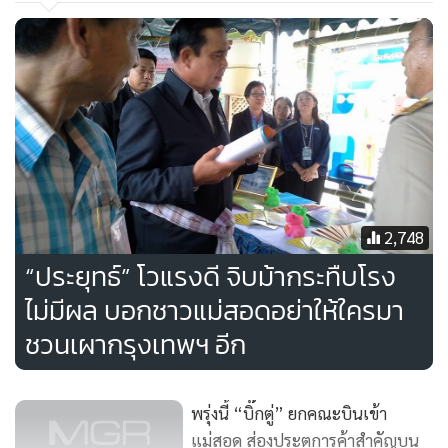
เหล่านั้นให้กลับมามากที่สุด คือการพัฒนา
2,748
“ประยุทธ์” โวแรงดี จิบม้ากระทืบโรง
ไม่มีผล บอกชาวแม่สอดอย่าให้ใครมา
ชวนเผากรุงเทพฯ อีก
พรุ่งนี้ “บิ๊กตู่” ยกคณะบินเข้า
แม่สอด ส่องประตูการค้าสำคัญบน