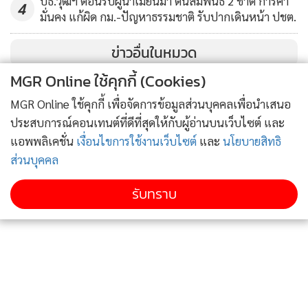
ปธ.วุฒิฯ ต้อนรับผู้นำเมียนมา ดันสัมพันธ์ 2 ชาติ การค้า
4
มั่นคง แก้ผิด กม.-ปัญหาธรรมชาติ รับปากเดินหน้า ปชต.
คือความเจริญต้องเกิดจากข้างใน คือถ้ามองจากเขตเศรษฐกิจ
พิเศษต้องมองไปถึงเศรษฐกิจชุมชนว่าเขาเจริญหรือไม่ เขาได้
ข่าวอื่นในหมวด
ประโยชน์อะไร เพราะหากประชาชนบางส่วนไม่เข้าใจก็จะเกิด
MGR Online ใช้คุกกี้ (Cookies)
การต่อต้าน โดยเฉพาะเรื่องการศึกษาจะต้องให้คนคิดเป็น มอง
ปัญหาภาพใหญ่ อย่าเอาแต่ตัวเอง ดังนั้นรัฐบาลนี้จึงยึดการลด
MGR Online ใช้คุกกี้ เพื่อจัดการข้อมูลส่วนบุคคลเพื่อนำเสนอ
ความเหลื่อมล้ำ ให้ความเป็นธรรมเพราะในโลกนี้เข้าใจดีว่า ไม่มี
ประสบการณ์คอนเทนต์ที่ดีที่สุดให้กับผู้อ่านบนเว็บไซต์ และ
อะไรที่เท่าเทียมเพราะมีสูง ต่ำ ดำ ขาว แต่สิ่งที่จะให้คนเราเท่า
แอพพลิเคชั่น
เงื่อนไขการใช้งานเว็บไซต์
และ
นโยบายสิทธิ
เทียมกันได้คือกฎหมายและใช้กฎหมายด้วยความเป็นธรรม
ส่วนบุคคล
เมตตา ดังนั้นเราต้องช่วยกันพิจารณาว่าจะทำอย่างไรเพื่อสร้าง
รับทราบ
ความไว้เนื้อเชื่อใจระหว่างกัน โดยเฉพาะข้าราชการกับ
ประชาชน
นายกฯ กล่าวว่า ขณะนี้ไทยนำแรงงานจากต่างประเทศมาใช้
เยอะ จึงต้องดูแลคุณภาพชีวิตของเขาให้ดี และควบคุมคุณภาพ
แรงงานให้ได้มาตรฐานคุ้มค่าจ้าง ซึ่งในส่วนคนไทยได้ให้ ศธ.