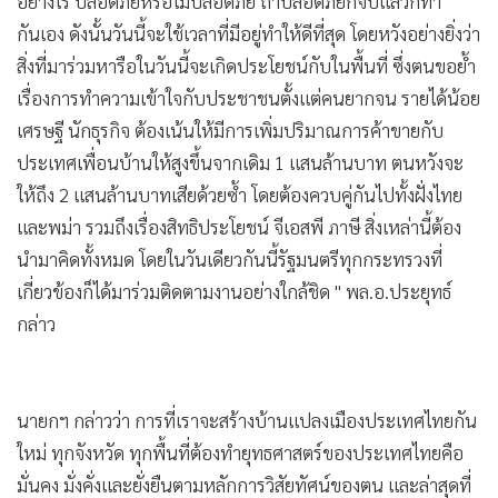
อย่างไร ปลอดภัยหรือไม่ปลอดภัย ถ้าปลอดภัยก็จบแล้วก็ทำ
กันเอง ดังนั้นวันนี้จะใช้เวลาที่มีอยู่ทำให้ดีที่สุด โดยหวังอย่างยิ่งว่า
สิ่งที่มาร่วมหารือในวันนี้จะเกิดประโยชน์กับในพื้นที่ ซึ่งตนขอย้ำ
เรื่องการทำความเข้าใจกับประชาชนตั้งแต่คนยากจน รายได้น้อย
เศรษฐี นักธุรกิจ ต้องเน้นให้มีการเพิ่มปริมาณการค้าขายกับ
ประเทศเพื่อนบ้านให้สูงขึ้นจากเดิม 1 แสนล้านบาท ตนหวังจะ
ให้ถึง 2 แสนล้านบาทเสียด้วยซ้ำ โดยต้องควบคู่กันไปทั้งฝั่งไทย
และพม่า รวมถึงเรื่องสิทธิประโยชน์ จีเอสพี ภาษี สิ่งเหล่านี้ต้อง
นำมาคิดทั้งหมด โดยในวันเดียวกันนี้รัฐมนตรีทุกกระทรวงที่
เกี่ยวข้องก็ได้มาร่วมติดตามงานอย่างใกล้ชิด " พล.อ.ประยุทธ์
กล่าว
นายกฯ กล่าวว่า การที่เราจะสร้างบ้านแปลงเมืองประเทศไทยกัน
ใหม่ ทุกจังหวัด ทุกพื้นที่ต้องทำยุทธศาสตร์ของประเทศไทยคือ
มั่นคง มั่งคั่งและยั่งยืนตามหลักการวิสัยทัศน์ของตน และล่าสุดที่