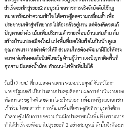
•
เกม
สำเร็จจะเข้าสู่ระยะ2 สมบูรณ์ ขอราชการจริงจังบังคับใช้กฏ
•
วิทยาศาสตร์
หมายพร้อมทำความเข้าใจ ให้เศรษฐีลดความเหลื่อมล้ำ เพื่อ
•
SMEs
ประชาชนเข้าสู่ทรัพยากร ไม่ต้องกลัวอยู่นาน แต่ต้องคิดจะแก้
•
หุ้น
ปัญหาอย่างไร เน้นเพิ่มปริมาณค้าขายเพื่อนบ้านแสนล้าน ลั่น
•
อินโดจีน
สร้างบ้านแปลงเมืองใหม่ แบ่งพื้นที่เขตให้เสร็จในปีหน้า ดูแล
คุณภาพแรงงานต่างด้าวให้ดี ส่วนคนไทยต้องพัฒนาฝีมือให้ตรง
•
กองทุนรวม
ตลาด จ่อฟ้องคอลัมนิสต์ไทยรัฐ ด้านผู้ว่าฯ แจงปัญหาติดพื้นที่
•
Celeb Online
อุทยาน มีแหล่งน้ำน้อย ทำถนน-ไฟฟ้าเพิ่มไม่ได้
•
Factcheck
•
ญี่ปุ่น
วันนี้ (2 ก.ย.) ที่อ.แม่สอด จ.ตาก พล.อ.ประยุทธ์ จันทร์โอชา
•
News1
นายกรัฐมนตรี เป็นประธานประชุมติดตามผลการดำเนินงานเขต
•
Gotomanager
พัฒนาเศรษฐกิจพิเศษตาก โดยมีหน่วยงานทั้งภาครัฐและเอกชน
เข้าร่วม โดยกล่าวว่า การพัฒนาพื้นที่เศรษฐกิจที่เรามุ่งหวังต้อง
ทำควบคู่ไปกับการขอความร่วมมือประชาชนในพื้นที่ เพราะหาก
ทำได้สำเร็จจะพัฒนาไปสู่ระยะที่ 2 อย่างสมบูรณ์ ดังนั้นจึงต้องมา