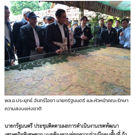
•
Good health & Well-being
•
Green Innovation & SD
•
Management & HR
•
MGR Live
•
Infographic
•
การเมือง
•
ท่องเที่ยว
•
กีฬา
•
ต่างประเทศ
•
Special Scoop
•
เศรษฐกิจ-ธุรกิจ
พล.อ.ประยุทธ์ จันทร์โอชา นายกรัฐมนตรี และหัวหน้าคณะรักษา
•
จีน
ความสงบแห่งชาติ
•
ชุมชน-คุณภาพชีวิต
•
อาชญากรรม
นายกรัฐมนตรี ประชุมติดตามผลการดำเนินงานเขตพัฒนา
•
Motoring
เศรษฐกิจพิเศษตาก แนะต้องควบคู่ขอความร่วมมือคนพื้นที่ ถ้า