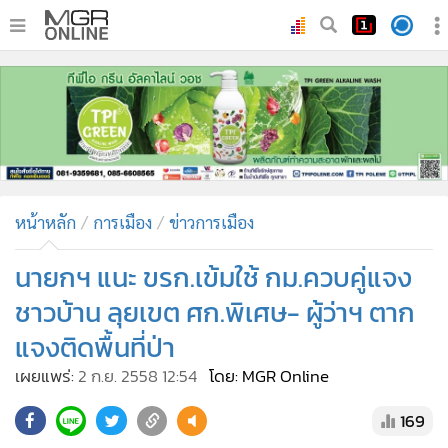
•
หน้าหลัก
•
ทันเหตุการณ์
•
ภาคใต้
•
ภูมิภาค
•
Online Section
หน้าหลัก
การเมือง
ข่าวการเมือง
•
บันเทิง
•
ผู้จัดการรายวัน
นายกฯ แนะ ขรก.เข้มใช้ กม.ควบคู่แจง
•
คอลัมนิสต์
ชาวบ้าน ลุยเขต ศก.พิเศษ- ผู้ว่าฯ ตาก
•
ละคร
แจงติดพื้นที่ป่า
•
CbizReview
เผยแพร่:
2 ก.ย. 2558 12:54
โดย: MGR Online
•
Cyber BIZ
•
ผู้จัดกวน
169