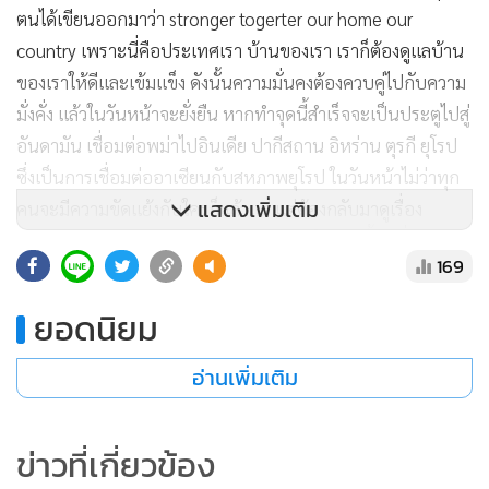
ตนได้เขียนออกมาว่า stronger togerter our home our
country เพราะนี่คือประเทศเรา บ้านของเรา เราก็ต้องดูแลบ้าน
ของเราให้ดีและเข้มแข็ง ดังนั้นความมั่นคงต้องควบคู่ไปกับความ
มั่งคั่ง แล้วในวันหน้าจะยั่งยืน หากทำจุดนี้สำเร็จจะเป็นประตูไปสู่
อันดามัน เชื่อมต่อพม่าไปอินเดีย ปากีสถาน อิหร่าน ตุรกี ยุโรป
ซึ่งเป็นการเชื่อมต่ออาเซียนกับสหภาพยุโรป ในวันหน้าไม่ว่าทุก
แสดงเพิ่มเติม
คนจะมีความขัดแย้งกับใครก็แล้วแต่ แต่ต้องกลับมาดูเรื่อง
เศรษฐกิจลดความขัดแย้ง พัฒนาเศรษฐกิจให้มากขึ้น เพื่อแก้
169
ปัญหาความยากจน เพราะถ้าเกิดมีความยากจนก็จะให้มีกลุ่มเกิด
ขึ้นมาต่อต้านรัฐบาลเหมือนที่เคยมีอยู่ เพราะถ้าเกิดปัญหาความ
ยอดนิยม
รุนแรง บานปลายแล้วใครจะเข้ามาแก้ไข ใช้กำลังเข้ามาแก้ แต่ก็
แก้ไม่ได้ทั้งหมด อย่างที่ตนเคยเสนอในประชาคมโลกว่าเราต้อง
อ่านเพิ่มเติม
แก้ด้วยการพัฒนาตามปรัชญาของพระบาทสมเด็จพระเจ้าอยู่หัว
ดังนั้นการดูแลประชาคมโลกในวันหน้า ประชาชนต้องเข้ามามี
ข่าวที่เกี่ยวข้อง
ส่วนร่วม 2 ส่วนคือ 1. รัฐบาลดูแลแก้ปัญหาความรุนแรง 2. ดึงคน