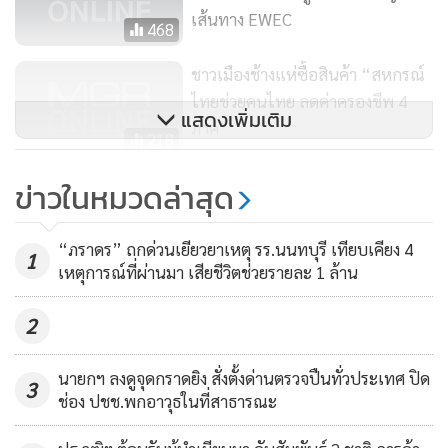
นายกฯ กล่าวว่า วันนี้สำหรับการดำเนินการเพื่อสันติภาพ กรณี
เส้นทาง EWEC
468
ยูเอ็นมีการขอให้ประเทศไทยได้ไปร่วมประชุม ซึ่งตนก็เสนอไปว่า
ถ้าไปตนจะไปในด้านการพัฒนา แต่ถ้าจะให้ตนไปพูด คิดว่าตน
ชาวเมืองช้างแห่ซื้อสินค้า “สหกรณ์
ไม่น่าจะเหมาะเพราะทั้งระยะทางไกลและศักยภาพของเรายังไม่
ไทยช่วยคนไทย ลดค่าครองชีพ 4
แสดงเพิ่มเติม
เพียงพอ ตรงนี้เราก็ต้องพิจารณาด้วย อย่างไรก็ตามเราก็คงต้อง
ภาค”
218
ให้ความร่วมมือ
“ประยุทธ์” สั่ง พม.หาที่อยู่ 4 ล้าน
ข่าวในหมวดล่าสุด
คนไร้บ้าน-รุกริมคลอง - โยน
นายกฯ กล่าวว่า การแบ่งพื้นที่เขตเศรษฐกิจพิเศษควรทำให้เสร็จ
“วิษณุ” ตั้ง กก.ดูเยียวยาเหยื่อเผา
สมบูรณ์ในช่วงปี 58 - 59 ซึ่งจะมีทั้งในส่วนนิคม เอกชน ภาครัฐ
290
“ภราดร” ถกด่วนเยียวยาเหตุ รร.นนทบุรี เทียบเคียง 4
1
เมือง
เหตุการณ์ที่ผ่านมา เสียชีวิตช่วยรายละ 1 ล้าน
และเจ้าหน้าที่ โดยในส่วนที่รัฐบาลทำอยู่คือเรื่องการทำพื้นที่ที่มี
โครงการทำเฉพาะทาง จะตรงไหนก็ได้ที่มีความพร้อม ซึ่งอาจจะ
2
นอกเขตเศรษฐกิจพิเศษก็ได้ หรืออาจไกลออกไป เช่น รับเบอร์
ซิตี้ หรือเมืองก่อสร้าง เมืองรถยนต์ เมืองการศึกษา มหาวิทยาลัย
นายกฯ ลงดูจุดกราดยิง สั่งตั้งด่านตรวจปืนทั่วประเทศ ปิด
3
สถาบันวิจัยเหล่านี้ต้องเกิดขึ้นให้ได้ในระยะต่อไป เหมือนเช่นที่
ช่อง ปชช.พกอาวุธในที่สาธารณะ
อุตสาหกรรมบางปะกง ฉะเชิงเทรา นอกจากนี้ขอว่าไม่ว่าจะทำ
อะไรก็แล้วแต่ต้องยึดหลักการของพระบามสมเด็จพระเจ้าอยู่หัว