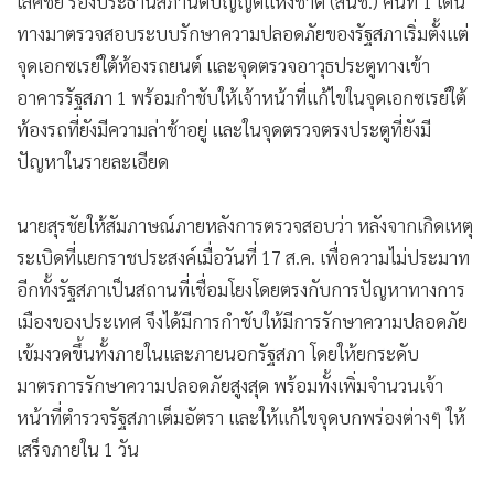
เลิศชัย รองประธานสภานิติบัญญัติแห่งชาติ (สนช.) คนที่ 1 เดิน
•
เกม
ทางมาตรวจสอบระบบรักษาความปลอดภัยของรัฐสภาเริ่มตั้งแต่
•
วิทยาศาสตร์
จุดเอกซเรย์ใต้ท้องรถยนต์ และจุดตรวจอาวุธประตูทางเข้า
•
SMEs
อาคารรัฐสภา 1 พร้อมกำชับให้เจ้าหน้าที่แก้ไขในจุดเอกซเรย์ใต้
•
หุ้น
ท้องรถที่ยังมีความล่าช้าอยู่ และในจุดตรวจตรงประตูที่ยังมี
•
อินโดจีน
ปัญหาในรายละเอียด
•
กองทุนรวม
•
Celeb Online
นายสุรชัยให้สัมภาษณ์ภายหลังการตรวจสอบว่า หลังจากเกิดเหตุ
ระเบิดที่แยกราชประสงค์เมื่อวันที่ 17 ส.ค. เพื่อความไม่ประมาท
•
Factcheck
อีกทั้งรัฐสภาเป็นสถานที่เชื่อมโยงโดยตรงกับการปัญหาทางการ
•
ญี่ปุ่น
เมืองของประเทศ จึงได้มีการกำชับให้มีการรักษาความปลอดภัย
•
News1
เข้มงวดขึ้นทั้งภายในและภายนอกรัฐสภา โดยให้ยกระดับ
•
Gotomanager
มาตรการรักษาความปลอดภัยสูงสุด พร้อมทั้งเพิ่มจำนวนเจ้า
หน้าที่ตำรวจรัฐสภาเต็มอัตรา และให้แก้ไขจุดบกพร่องต่างๆ ให้
เสร็จภายใน 1 วัน