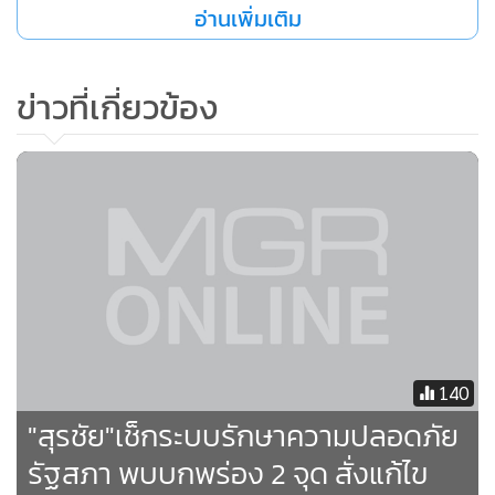
อ่านเพิ่มเติม
มากไม่ได้ แต่จะสั่งเพิ่มอัตรากำลังเจ้าหน้าที่ทุกผลัดและเพิ่ม
ความละเอียดในการตรวจสอดและพฤติกรรมของบุคคลที่อยู่ใน
ข่าวที่เกี่ยวข้อง
สภาด้วย และหลังจากตรวจสอบพื้นที่เสร็จแล้วจะมีการเรียกผู้
บังคับบัญชาการดูแลรักษาความปลอดภัยของทั้งสองสภามา
ประชุม
เมื่อถามว่า เหตุการณ์ที่เกิดขึ้นจะมีเหตุจูงใจมาจากการเมืองหรือ
ไม่ นายสุรชัยกล่าวว่า คงสรุปอะไรไม่ได้ต้องรอข้อมูลจากเจ้า
หน้าที่ตำรวจ คาดว่าสมาชิก สนช.เป็นตำรวจชั้นผู้ใหญ่หลายคน
ในวันประชุม สนช. คงจะได้มีการแจ้งความคืบหน้าให้ที่ประชุม
ทราบข้อมูลมากขึ้น
140
"สุรชัย"เช็กระบบรักษาความปลอดภัย
รัฐสภา พบบกพร่อง 2 จุด สั่งแก้ไข