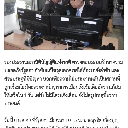
•
Good health & Well-being
•
Green Innovation & SD
•
Management & HR
•
MGR Live
•
Infographic
•
การเมือง
•
ท่องเที่ยว
•
กีฬา
รองประธานสภานิติบัญญัติแห่งชาติ ตรวจสอบระบบรักษาความ
ปลอดภัยรัฐสภา กำชับแก้ไขจุดเอกซเรย์ใต้ท้องรถยังล่าช้า และ
•
ต่างประเทศ
ส่วนประตูที่มีปัญหา บอกเพื่อความไม่ประมาทหลังเป็นสถานที่
•
Special Scoop
ถูกเชื่อมโยงโดยตรงจากปัญหาการเมือง สั่งเข้มเต็มอัตรา แก้ปม
•
เศรษฐกิจ-ธุรกิจ
ให้เสร็จใน 1 วัน แต่รับไม่มีใครแจ้งเตือน ยังไม่สรุปเหตุบึ้มราช
•
จีน
ประสงค์
•
ชุมชน-คุณภาพชีวิต
•
อาชญากรรม
วันนี้ (18 ส.ค.) ที่รัฐสภา เมื่อเวลา 10.15 น. นายสุรชัย เลี้ยงบุญ
•
Motoring