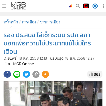
•
หน้าหลัก
หน้าหลัก
การเมือง
ข่าวการเมือง
•
ทันเหตุการณ์
•
รอง ปธ.สนช.ไล่เช็กระบบ รปภ.สภา
ภาคใต้
•
ภูมิภาค
บอกเพื่อความไม่ประมาทแม้ไม่มีใคร
•
Online Section
เตือน
•
บันเทิง
เผยแพร่:
18 ส.ค. 2558 12:13
ปรับปรุง:
18 ส.ค. 2558 12:27
•
ผู้จัดการรายวัน
โดย: MGR Online
•
คอลัมนิสต์
363
•
ละคร
•
CbizReview
•
Cyber BIZ
•
ผู้จัดกวน