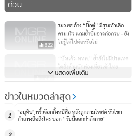
ด่วน
รมว.ยธ.อ้าง “บิ๊กตู่” มีธุระทำเลิก
ครม.เร็ว แถมย้ำบึ้มอาจก่อกวน - ยัง
ไม่รู้ได้ไปต่อหรือไม่
822
“บัวแก้ว-ททท.” ย้ำยังไม่มีประเทศ
ใดสั่งห้ามนักท่องเที่ยวเข้าไทย
แสดงเพิ่มเติม
1,449
เมืองกล้วยไข่ตั้งด่านมั่นคงทั่วจังหวัด
ข่าวในหมวดล่าสุด
ทั้ง 11 อำเภอทันทีหลังบึ้มราช
ประสงค์
859
"อนุทิน" พริ้วจ๊อกกิ้งหนีสื่อ หลังถูกถามโพสต์ หัวโขก
1
กำแพงสื่อถึงใคร บอก “วันนี้ออกกำลังกาย”
2