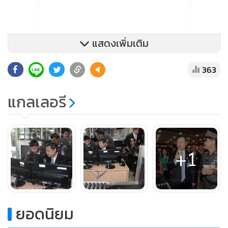
แสดงเพิ่มเติม
363
แกลเลอรี
+1
เมื่อถามว่า หน่วยข่าวกรองมีการแจ้งเตือนมายังรัฐสภาหรือไม่
นายสุรชัยกล่าวว่า ยังไม่มี แต่ในฐานะผู้บริหารสภาฯ และได้
ปรึกษากับนายพรเพชร วิชิตชลชัย ประธาน สนช. เห็นตรงกันว่า
ยอดนิยม
ต้องให้ระดับการดูแลรักษาความปลอดภัยของรัฐสภาเป็นระดับ
สูงสุดทั้งหมด ส่วนเรื่องเวลาการเข้าออก คงจะไปกำหนดอะไร