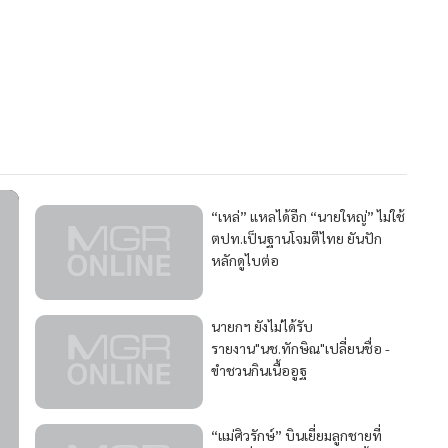
“เหล่” แหลได้อีก “นายใหญ่” ไม่ใช้
ตปท.เป็นฐานโจมตีไทย ยันปัก
หลักดูไบต่อ
นายกฯ ยังไม่ได้รับ
รายงาน"นช.ทักษิณ"เปลี่ยนชื่อ -
ขำชวนกินเนื้ออูฐ
“แม่ศิวรักษ์” บินเยี่ยมลูกชายที่
เขมร เชื่อรับอิสรภาพเร็วๆ นี้
ก