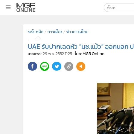
เลือกเครื่องมือท
•
หน้าหลัก
ค้นหา
•
ทันเหตุการณ์
หน้าหลัก
การเมือง
ข่าวการเมือง
Google
•
ภาคใต้
UAE รับปากเฉดหัว “นช.แม้ว” ออกนอก ปท
•
ภูมิภาค
MGR Onl
เผยแพร่:
29 พ.ย. 2552 11:25
โดย: MGR Online
•
Online Section
ค้นหาขั
•
บันเทิง
•
ผู้จัดการรายวัน
•
คอลัมนิสต์
•
ละคร
•
CbizReview
•
Cyber BIZ
•
ผู้จัดกวน
•
Good health & Well-being
•
Green Innovation & SD
พ.ต.ท.ทักษิณ ชินวัต