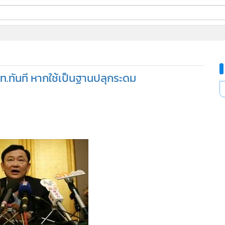
ี่ใช้
.ทันที หากใช้เป็นฐานปลุกระดม
ine
้นสูง
ร นักโทษหนีคดีทุจริตที่ดิน