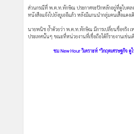
หนังสือแจ้งไปยังยูเออีแล้ว หลังมีแกนนำกลุ่มคนเสื้อแด
•
อินโดจีน
•
กองทุนรวม
นายพนิช ย้ำด้วยว่า พ.ต.ท.ทักษิณ มีการเปลี่ยนชื่อจริง 
•
Celeb Online
ประเทศนั้นๆ ขณะที่หน่วยงานที่เชื่อถือได้ก็รายงานเช่นเด
•
Factcheck
ชม New Hour วิเคราะห์ "วิกฤตเศรษฐกิจ ดู
•
ญี่ปุ่น
•
News1
•
Gotomanager