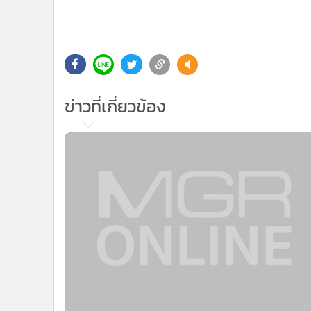
ข่าวที่เกี่ยวข้อง
UAE ขับ"นช.แม้ว"แน่ หากใช้เป็นฐานปลุ
ระดม-กต.ยันเปลี่ยนชื่อจริง