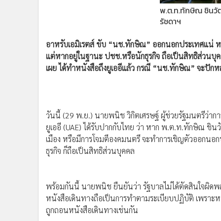
•
Management & HR
รัชดาฯ
•
MGR Live
•
Infographic
อาหรับเอมิเรตส์ ขับ “นช.ทักษิณ” ออกนอกประเทศแน่ ห
•
การเมือง
แต่หากอยู่ในฐานะ ปชช.หรือนักธุรกิจ ถือเป็นสิทธิส่วนบุ
เผย ได้ทำหนังสือถึงยูเออีแล้ว กรณี “นช.ทักษิณ” จะปัก
•
ท่องเที่ยว
•
กีฬา
•
ต่างประเทศ
วันนี้ (29 พ.ย.) นายพนิช วิกิตเศรษฐ์ ผู้ช่วยรัฐมนตรีว่
•
Special Scoop
ยูเออี (UAE) ได้รับปากกับไทย ว่า หาก พ.ต.ท.ทักษิณ ชิ
•
เศรษฐกิจ-ธุรกิจ
เมือง หรือมีการโจมตีองคมนตรี จะทำการเชิญตัวออกนอ
•
จีน
ธุรกิจ ก็ถือเป็นสิทธิส่วนบุคคล
•
ชุมชน-คุณภาพชีวิต
•
อาชญากรรม
พร้อมกันนี้ นายพนิช ยืนยันว่า รัฐบาลไม่ได้ตัดสินใจ
•
Motoring
หนังสือเดินทางถือเป็นการทำตามระเบียบปฏิบัติ เพราะห
•
เกม
ถูกถอนหนังสือเดินทางเช่นกัน
•
วิทยาศาสตร์
•
SMEs
ส่วนกรณีที่ พ.ต.ท.ทักษิณ ประกาศจะปักหลักอยู่ที่ดูไ
•
หุ้น