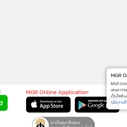
GO
7
8
9
10
11
จาก 20
MGR Onli
MGR Online 
เสนอ ประสบก
MGR Online Application
E
เว็บไซต์ แ
นโยบายสิทธ