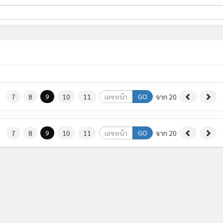
ี่ใช้
ine
้นสูง
GO
7
8
9
10
11
จาก 20