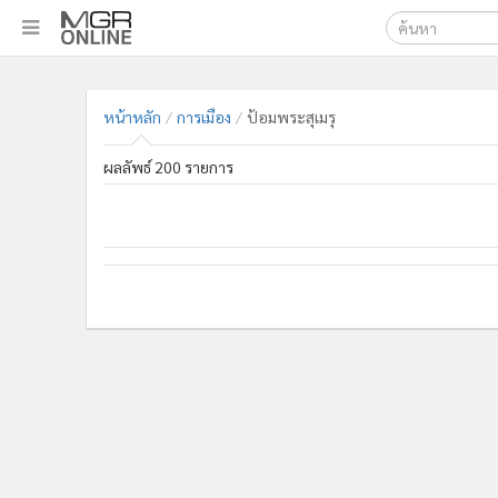
เลือกเครื่องมือท
•
หน้าหลัก
ค้นหา
•
ทันเหตุการณ์
Google
•
ภาคใต้
•
ภูมิภาค
MGR Onl
•
Online Section
ค้นหาขั
•
บันเทิง
•
ผู้จัดการรายวัน
•
คอลัมนิสต์
•
ละคร
•
CbizReview
•
Cyber BIZ
หน้าหลัก
การเมือง
ป้อมพระสุเมรุ
•
ผู้จัดกวน
•
Good health & Well-being
ผลลัพธ์ 200 รายการ
•
Green Innovation & SD