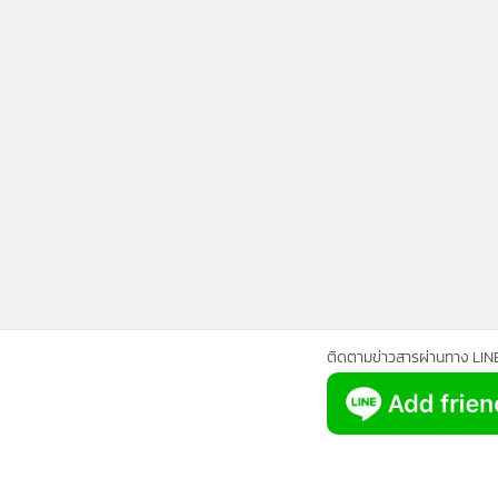
•
Management & HR
•
MGR Live
•
Infographic
•
การเมือง
•
ท่องเที่ยว
•
กีฬา
•
ต่างประเทศ
•
Special Scoop
•
เศรษฐกิจ-ธุรกิจ
•
จีน
•
ชุมชน-คุณภาพชีวิต
•
อาชญากรรม
ติดตามข่าวสารผ่านทาง LIN
•
Motoring
•
เกม
•
วิทยาศาสตร์
•
SMEs
•
หุ้น