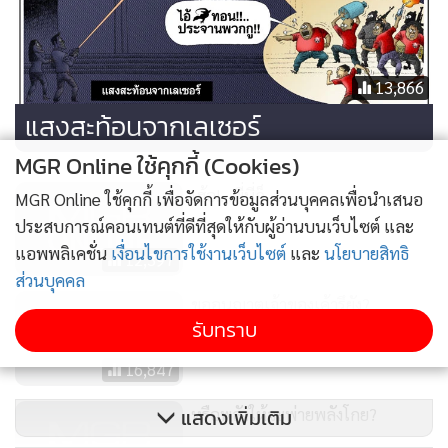
13,866
แสงสะท้อนจากเลเซอร์
MGR Online ใช้คุกกี้ (Cookies)
เฮ้อ!...พี่นี่ก็.....
MGR Online ใช้คุกกี้ เพื่อจัดการข้อมูลส่วนบุคคลเพื่อนำเสนอ
ประสบการณ์คอนเทนต์ที่ดีที่สุดให้กับผู้อ่านบนเว็บไซต์ และ
แอพพลิเคชั่น
เงื่อนไขการใช้งานเว็บไซต์
และ
นโยบายสิทธิ
12,397
ส่วนบุคคล
ขออนุญาตเจ้าของเค้ารึยัง?
รับทราบ
16,847
หรือพลังให้จะพ่ายพลังโกย?
แสดงเพิ่มเติม