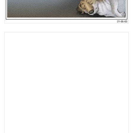
•
Good health & Well-being
•
Green Innovation & SD
•
Management & HR
•
MGR Live
•
Infographic
•
การเมือง
•
ท่องเที่ยว
•
กีฬา
•
ต่างประเทศ
•
Special Scoop
•
เศรษฐกิจ-ธุรกิจ
•
จีน
•
ชุมชน-คุณภาพชีวิต
•
อาชญากรรม
•
Motoring