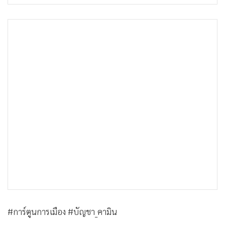
•
เกม
•
วิทยาศาสตร์
•
SMEs
•
หุ้น
•
อินโดจีน
•
กองทุนรวม
•
Celeb Online
•
Factcheck
•
ญี่ปุ่น
•
News1
•
Gotomanager
#การ์ตูนการเมือง #บัญชา_คามิน