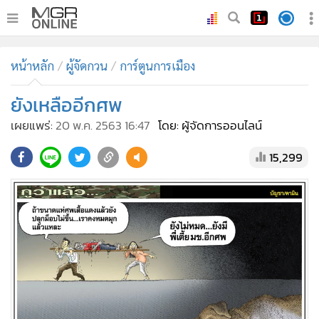
•
หน้าหลัก
หน้าหลัก
ผู้จัดกวน
การ์ตูนการเมือง
•
ทันเหตุการณ์
•
ยังเหลืออีกศพ
ภาคใต้
•
ภูมิภาค
เผยแพร่:
20 พ.ค. 2563 16:47
โดย: ผู้จัดการออนไลน์
•
Online Section
15,299
•
บันเทิง
•
ผู้จัดการรายวัน
•
คอลัมนิสต์
•
ละคร
•
CbizReview
•
Cyber BIZ
•
ผู้จัดกวน