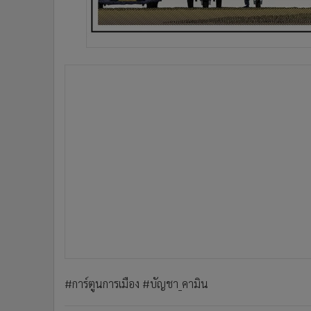
•
อินโดจีน
•
กองทุนรวม
•
Celeb Online
•
Factcheck
•
ญี่ปุ่น
•
News1
•
Gotomanager
#การ์ตูนการเมือง #บัญชา_คามิน