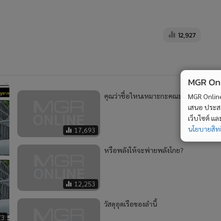
12,927
MGR Onli
คุณว่าชื่อไหนเหมาะกะคณะนี้?
MGR Online 
เสนอ ประสบก
เว็บไซต์ แ
นโยบายสิทธ
17,693
หรือพลังให้จะพ่ายพลังโกย?
12,253
วัสดุอุดเรือของลำนี้
73