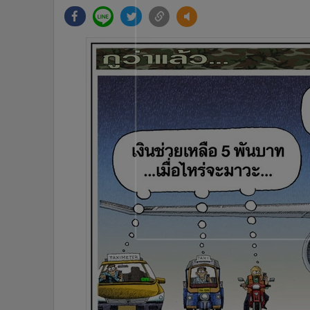
•
Management & HR
•
MGR Live
•
Infographic
•
การเมือง
•
ท่องเที่ยว
•
กีฬา
•
ต่างประเทศ
•
Special Scoop
•
เศรษฐกิจ-ธุรกิจ
•
จีน
•
ชุมชน-คุณภาพชีวิต
•
อาชญากรรม
•
Motoring
•
เกม
•
วิทยาศาสตร์
•
SMEs
•
หุ้น