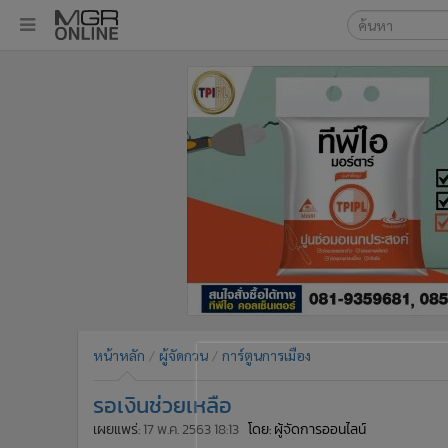
เลือกเครื่องมือท
•
หน้าหลัก
ค้นหา
•
ทันเหตุการณ์
Google
•
ภาคใต้
•
ภูมิภาค
MGR Onl
•
Online Section
ค้นหาขั
•
บันเทิง
•
ผู้จัดการรายวัน
•
คอลัมนิสต์
•
ละคร
•
CbizReview
•
Cyber BIZ
หน้าหลัก
ผู้จัดกวน
การ์ตูนการเมือง
•
ผู้จัดกวน
รอเงินช่วยเหลือ
•
Good health & Well-being
•
Green Innovation & SD
เผยแพร่:
17 พ.ค. 2563 18:13
โดย: ผู้จัดการออนไลน์