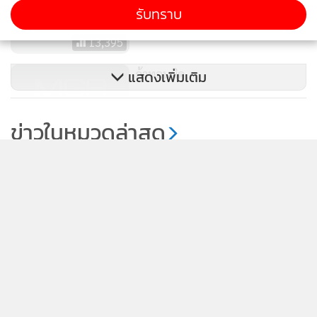
รับทราบ
13,395
ถ้าทอนผิด
แสดงเพิ่มเติม
7,434
ข่าวในหมวดล่าสุด
1
ตํานานตู้เย็นยังอยู่
2
3
อยากร่วมปฏิญญา?
4
อ๊าวคุณไหม!?