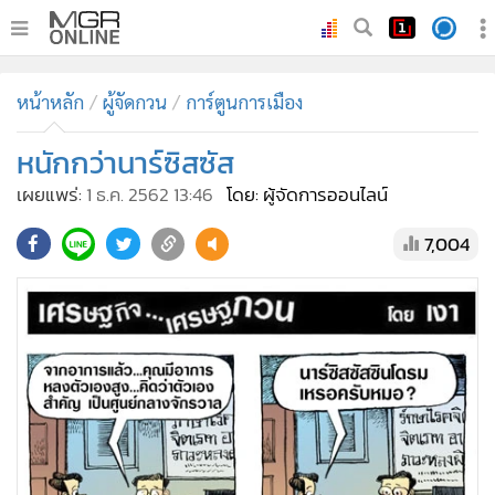
•
หน้าหลัก
หน้าหลัก
ผู้จัดกวน
การ์ตูนการเมือง
•
ทันเหตุการณ์
•
หนักกว่านาร์ซิสซัส
ภาคใต้
•
ภูมิภาค
เผยแพร่:
1 ธ.ค. 2562 13:46
โดย: ผู้จัดการออนไลน์
•
Online Section
7,004
•
บันเทิง
•
ผู้จัดการรายวัน
•
คอลัมนิสต์
•
ละคร
•
CbizReview
•
Cyber BIZ
•
ผู้จัดกวน