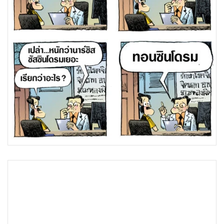
•
Good health & Well-being
•
Green Innovation & SD
•
Management & HR
•
MGR Live
•
Infographic
•
การเมือง
•
ท่องเที่ยว
•
กีฬา
•
ต่างประเทศ
•
Special Scoop
•
เศรษฐกิจ-ธุรกิจ
•
จีน
•
ชุมชน-คุณภาพชีวิต
•
อาชญากรรม
•
Motoring