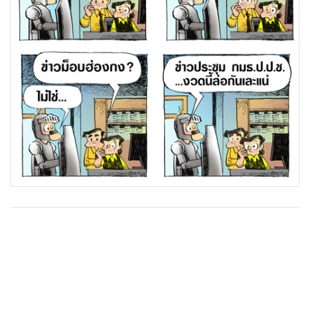
•
Good health & Well-being
•
Green Innovation & SD
•
Management & HR
•
MGR Live
•
Infographic
•
การเมือง
•
ท่องเที่ยว
•
กีฬา
•
ต่างประเทศ
•
Special Scoop
•
เศรษฐกิจ-ธุรกิจ
•
จีน
•
ชุมชน-คุณภาพชีวิต
•
อาชญากรรม
•
Motoring