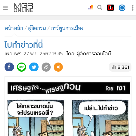
•
หน้าหลัก
หน้าหลัก
ผู้จัดกวน
การ์ตูนการเมือง
•
ทันเหตุการณ์
•
ไปทำข่าวที่นี่
ภาคใต้
•
ภูมิภาค
เผยแพร่:
27 พ.ย. 2562 13:45
โดย: ผู้จัดการออนไลน์
•
Online Section
8,361
•
บันเทิง
•
ผู้จัดการรายวัน
•
คอลัมนิสต์
•
ละคร
•
CbizReview
•
Cyber BIZ
•
ผู้จัดกวน