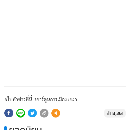
•
เกม
•
วิทยาศาสตร์
•
SMEs
•
หุ้น
•
อินโดจีน
•
กองทุนรวม
•
Celeb Online
•
Factcheck
•
ญี่ปุ่น
•
News1
•
Gotomanager
#ไปทำข่าวที่นี่ #การ์ตูนการเมือง #เงา
8,361
ยอดนิยม