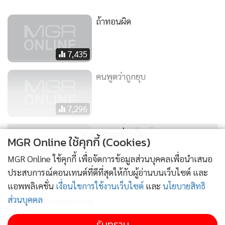
ถ้าทอนผิด
7,435
คนพูดว่าถูกยุบ
7,296
คงจบแบบเดียวกัน
แสดงเพิ่มเติม
MGR Online ใช้คุกกี้ (Cookies)
MGR Online ใช้คุกกี้ เพื่อจัดการข้อมูลส่วนบุคคลเพื่อนำเสนอ
10,757
ข่าวในหมวดล่าสุด
ประสบการณ์คอนเทนต์ที่ดีที่สุดให้กับผู้อ่านบนเว็บไซต์ และ
แอพพลิเคชั่น
เงื่อนไขการใช้งานเว็บไซต์
และ
นโยบายสิทธิ
ส่วนบุคคล
1
ยิ่งกว่าแดนคาวบอย
รับทราบ