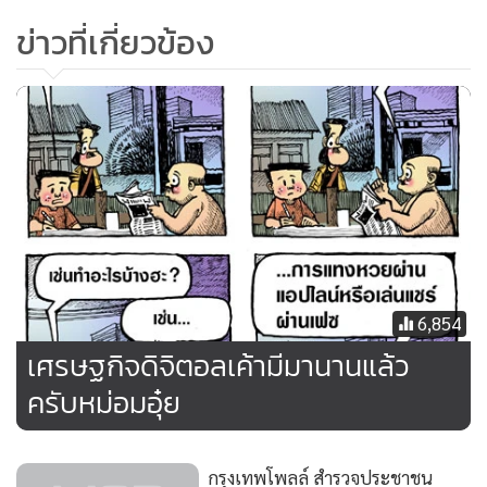
ถนนพระอาทิตย์ก็ได้ พวกเซียนขาใหญ่ชุมนุมกันอยู่แถวนี้ทั้ง
ข่าวที่เกี่ยวข้อง
นั้น แต่แสงเฮ้ากวงช่วงนี้ละแวกตรอกโรงไหมสาดประกาย
แร็งสสสส์ สะใจอย่าบอกใครเจร็งๆ” ใหญ่พูดอะไรช่วงท้ายๆ ก็
ไม่รุ (555)
6,854
เศรษฐกิจดิจิตอลเค้ามีมานานแล้ว
ครับหม่อมอุ๋ย
กรุงเทพโพลล์ สำรวจประชาชน