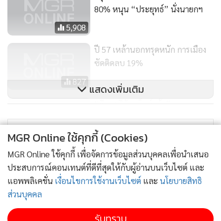
80% หนุน “ประยุทธ์” นั่งนายกฯ
5,908
ปี 57 เหล้านอกทรุดหนัก การเมือง
ซัดติดลบ 19%
827
แสดงเพิ่มเติม
“ชีวาส รีกัล เอ็กซ์ตร้า”
ประสบการณ์ใหม่แห่งความพิเศษ
เหนือระดับ
MGR Online ใช้คุกกี้ (Cookies)
15,627
MGR Online ใช้คุกกี้ เพื่อจัดการข้อมูลส่วนบุคคลเพื่อนำเสนอ
ประสบการณ์คอนเทนต์ที่ดีที่สุดให้กับผู้อ่านบนเว็บไซต์ และ
แอพพลิเคชั่น
เงื่อนไขการใช้งานเว็บไซต์
และ
นโยบายสิทธิ
ส่วนบุคคล
รับทราบ