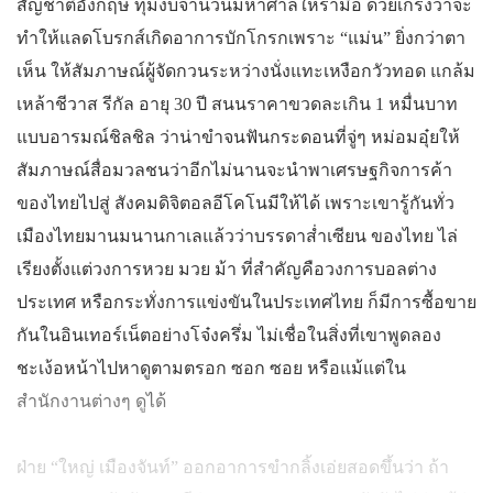
สัญชาติอังกฤษ ทุ่มงบจำนวนมหาศาลให้รามือ ด้วยเกรงว่าจะ
ทำให้แลดโบรกส์เกิดอาการบักโกรกเพราะ “แม่น” ยิ่งกว่าตา
เห็น ให้สัมภาษณ์ผู้จัดกวนระหว่างนั่งแทะเหงือกวัวทอด แกล้ม
เหล้าชีวาส รีกัล อายุ 30 ปี สนนราคาขวดละเกิน 1 หมื่นบาท
แบบอารมณ์ชิลชิล ว่าน่าขำจนฟันกระดอนที่จู่ๆ หม่อมอุ๋ยให้
สัมภาษณ์สื่อมวลชนว่าอีกไม่นานจะนำพาเศรษฐกิจการค้า
ของไทยไปสู่ สังคมดิจิตอลอีโคโนมีให้ได้ เพราะเขารู้กันทั่ว
เมืองไทยมานมนานกาเลแล้วว่าบรรดาส่ำเซียน ของไทย ไล่
เรียงตั้งแต่วงการหวย มวย ม้า ที่สำคัญคือวงการบอลต่าง
ประเทศ หรือกระทั่งการแข่งขันในประเทศไทย ก็มีการซื้อขาย
กันในอินเทอร์เน็ตอย่างโจ๋งครึ่ม ไม่เชื่อในสิ่งที่เขาพูดลอง
ชะเง้อหน้าไปหาดูตามตรอก ซอก ซอย หรือแม้แต่ใน
สำนักงานต่างๆ ดูได้
ฝ่าย “ใหญ่ เมืองจันท์” ออกอาการขำกลิ้งเอ่ยสอดขึ้นว่า ถ้า