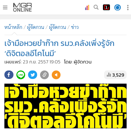
•
หน้าหลัก
หน้าหลัก
ผู้จัดกวน
ผู้จัดกวน
ข่าว
•
ทันเหตุการณ์
•
เจ้ามือหวยขำก๊าก รมว.คลังเพิ่งรู้จัก
ภาคใต้
•
ภูมิภาค
‘ดิจิตอลอีโคโนมี’
•
Online Section
เผยแพร่:
23 ก.ย. 2557 19:05
โดย: ผู้จัดกวน
•
บันเทิง
3,529
•
ผู้จัดการรายวัน
•
คอลัมนิสต์
•
ละคร
•
CbizReview
•
Cyber BIZ
•
ผู้จัดกวน