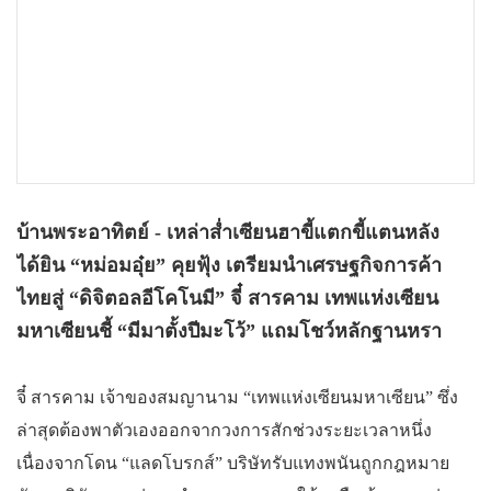
บ้านพระอาทิตย์ - เหล่าส่ำเซียนฮาขี้แตกขี้แตนหลัง
ได้ยิน “หม่อมอุ๋ย” คุยฟุ้ง เตรียมนำเศรษฐกิจการค้า
ไทยสู่ “ดิจิตอลอีโคโนมี” จี๋ สารคาม เทพแห่งเซียน
มหาเซียนชี้ “มีมาตั้งปีมะโว้” แถมโชว์หลักฐานหรา
จี๋ สารคาม เจ้าของสมญานาม “เทพแห่งเซียนมหาเซียน” ซึ่ง
ล่าสุดต้องพาตัวเองออกจากวงการสักช่วงระยะเวลาหนึ่ง
เนื่องจากโดน “แลดโบรกส์” บริษัทรับแทงพนันถูกกฎหมาย