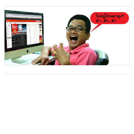
•
Good health & Well-being
•
Green Innovation & SD
•
Management & HR
•
MGR Live
•
Infographic
•
การเมือง
•
ท่องเที่ยว
•
กีฬา
•
ต่างประเทศ
•
Special Scoop
•
เศรษฐกิจ-ธุรกิจ
•
จีน
•
ชุมชน-คุณภาพชีวิต
•
อาชญากรรม
•
Motoring