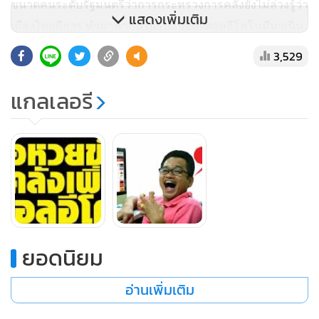
ขนาดคนระดับรัฐมนตรีว่าการกระทรวงการคลังยังไม่ล่วงรู้ว่า
แสดงเพิ่มเติม
เมืองไทยมีการ ทำมาหากินในรูปแบบดิจิตอลอีโคโนมีมาเนิ่น
นานนับเป็นสิบๆ ปี ก็อาจมองเห็นอนาคตของเศรษฐกิจไทยไม่
3,529
น่าจะดีได้ตามใจหวัง เพราะแม้แต่กระทั่งคนเดินดินกินข้าว
แกงก็แทงหวย แทงบอล แทงม้า เล่นมวย กันด้วยรูปแบบ
แกลเลอรี
ดิจิตอลออนไลน์กันจนหนำใจทุกเมื่อเชื่อวัน ฉะนั้น แทนที่หม่อ
มอุ๋ยจะพัฒนาเรื่องนี้ ลองหาส่ำเซียนกูรูที่รู้ดีมาขอคำปรึกษา
น่าจะเหมาะสมกว่าที่จะทำเอง หรือทำกับทีมที่ไม่รู้ข้อมูลลึก
จริงๆ
“ขนาดผมทำงานมือเป็นระวิงยังฝากน้องนุ่งแทงให้ได้ ว่าง
เมื่อไรก็ปรายตาไปดูสปอร์ตพูลซะหน่อย เค้าพาดหัวว่าไง จะ
ยอดนิยม
สวนเงาะ หรือจะสวนลำไยก็สุดแท้แต่พูล ไอ้เราก็คอยลุ้นอยู่
ข้างๆ คอยนับตังค์ใส่กระเป๋าพอเป็นค่าเหล้าค่าน้ำมันรถบ้าง
อ่านเพิ่มเติม
เล็กๆ น้อยๆ เอางี้สิ ถ้ารู้จักกับหม่อมอุ๋ยชวนท่านมาคุยแถว