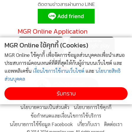
•
Good health & Well-being
ติดตามข่าวสารผ่านทาง LINE
•
Green Innovation & SD
•
Management & HR
•
MGR Live
MGR Online Application
•
Infographic
MGR Online ใช้คุกกี้ (Cookies)
•
การเมือง
•
MGR Online ใช้คุกกี้ เพื่อจัดการข้อมูลส่วนบุคคลเพื่อนำเสนอ
ท่องเที่ยว
ติดตาม MGR Online
ประสบการณ์คอนเทนต์ที่ดีที่สุดให้กับผู้อ่านบนเว็บไซต์ และ
•
กีฬา
แอพพลิเคชั่น
เงื่อนไขการใช้งานเว็บไซต์
และ
นโยบายสิทธิ
•
ต่างประเทศ
ส่วนบุคคล
•
Special Scoop
•
เศรษฐกิจ-ธุรกิจ
รับทราบ
•
จีน
นโยบายความเป็นส่วนตัว
นโยบายการใช้คุกกี้
•
ชุมชน-คุณภาพชีวิต
ข้อกำหนดและเงื่อนไขการใช้บริการ
•
อาชญากรรม
นโยบายการใช้ข้อมูล Facebook
เกี่ยวกับเรา
ติดต่อเรา
•
Motoring
© 2014-2026 mgronline.com. All rights reserved.