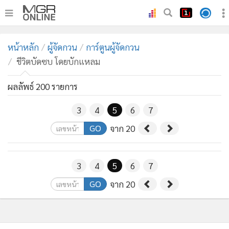
•
หน้าหลัก
หน้าหลัก
ผู้จัดกวน
การ์ตูนผู้จัดกวน
•
ทันเหตุการณ์
ชีวิตบัดซบ โดยบักแหลม
•
ภาคใต้
•
ผลลัพธ์ 200 รายการ
ภูมิภาค
•
Online Section
3
4
5
6
7
•
บันเทิง
GO
จาก 20
•
ผู้จัดการรายวัน
•
คอลัมนิสต์
3
4
5
6
7
•
ละคร
•
CbizReview
GO
จาก 20
•
Cyber BIZ
•
ผู้จัดกวน