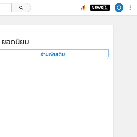
ยอดนิยม
อ่านเพิ่มเติม