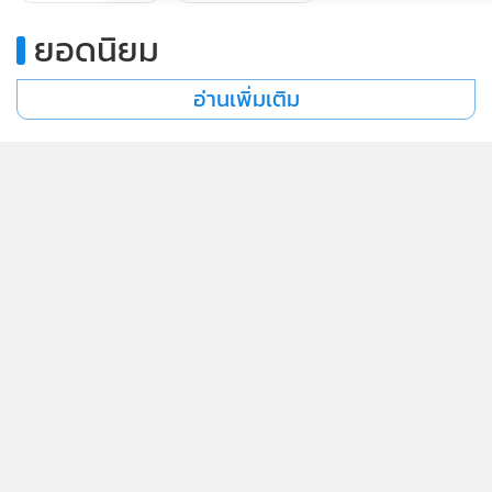
ยอดนิยม
อ่านเพิ่มเติม
ข่าวในหมวดล่าสุด
กรมทรัพย์สินทางปัญญาแจง คลิปยูทูบ “ฮลุน โซโล่” ยัง
1
มีลิขสิทธิ์ 50 ปี ทายาทรับสิทธิต่อได้
2
1 ส.ค.นี้เชื่อมใบสั่งค้างกับขนส่งฯ ถึงจ่ายภาษีรถแล้วก็ไม่
3
ได้ป้าย ทนายอินฟลูฯ ร้องผู้ตรวจฯ ขัด รธน.หรือไม่?
“ฮลุน โซโล่” ทำประกันเดินทางไว้ 5 ล้าน คุ้มครอง
4
อุบัติเหตุ-ฆาตกรรม