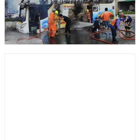
•
Good health & Well-being
•
Green Innovation & SD
•
Management & HR
•
MGR Live
•
Infographic
•
การเมือง
•
ท่องเที่ยว
•
กีฬา
•
ต่างประเทศ
•
Special Scoop
•
เศรษฐกิจ-ธุรกิจ
•
จีน
•
ชุมชน-คุณภาพชีวิต
•
อาชญากรรม
•
Motoring