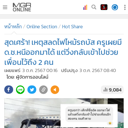
•
หน้าหลัก
หน้าหลัก
Online Section
Hot Share
•
ทันเหตุการณ์
•
สุดเศร้า! เหตุสลดไฟไหม้รถบัส ครูเผยมี
ภาคใต้
•
ภูมิภาค
ด.ช.หนีออกมาได้ แต่วิ่งกลับเข้าไปช่วย
•
Online Section
เพื่อนไว้ถึง 2 คน
•
บันเทิง
เผยแพร่:
3 ต.ค. 2567 00:16
ปรับปรุง:
3 ต.ค. 2567 08:40
•
ผู้จัดการรายวัน
โดย: ผู้จัดการออนไลน์
•
คอลัมนิสต์
9,084
•
ละคร
•
CbizReview
•
Cyber BIZ
•
ผู้จัดกวน