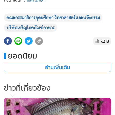
ถึงไทยจนถึ
รายละเอียด...
•
เกม
•
วิทยาศาสตร์
คณะกรรมาธิการอุดมศึกษา วิทยาศาสตร์และนวัตกรรม
•
SMEs
บริษัทเจริญโภคภัณฑ์อาหาร
•
หุ้น
•
อินโดจีน
7,218
•
กองทุนรวม
•
Celeb Online
ยอดนิยม
•
Factcheck
อ่านเพิ่มเติม
•
ญี่ปุ่น
•
News1
•
Gotomanager
ข่าวที่เกี่ยวข้อง