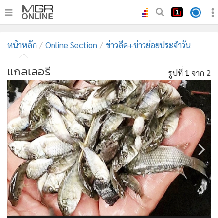
•
หน้าหลัก
หน้าหลัก
Online Section
ข่าวลีด+ข่าวย่อยประจำวัน
•
ทันเหตุการณ์
•
ภาคใต้
แกลเลอรี
รูปที่
1
จาก 2
•
ภูมิภาค
•
Online Section
•
บันเทิง
•
ผู้จัดการรายวัน
•
คอลัมนิสต์
•
ละคร
•
CbizReview
•
Cyber BIZ
•
ผู้จัดกวน