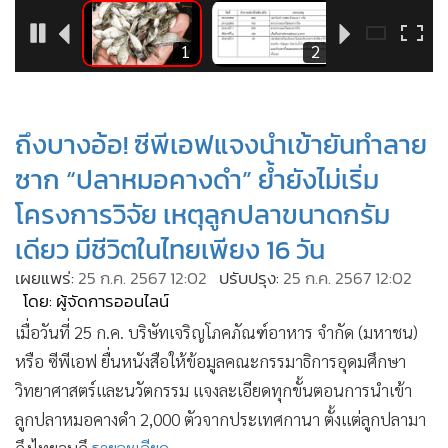
•
Good health & Well-being
•
Green Innovation & SD
2
1
2
•
Management & HR
•
MGR Live
•
Infographic
ถึงบางอ้อ! ซีพีเอฟแจงนำเข้ายันทำลาย
•
การเมือง
ซาก “ปลาหมอคางดำ” ย้ำยังไม่เริ่ม
•
ท่องเที่ยว
โครงการวิจัย เหตุลูกปลาขนาดกรัม
•
กีฬา
เดียว มีชีวิตในไทยเพียง 16 วัน
•
ต่างประเทศ
เผยแพร่:
25 ก.ค. 2567 12:02
ปรับปรุง:
25 ก.ค. 2567 12:02
•
Special Scoop
โดย: ผู้จัดการออนไลน์
•
เศรษฐกิจ-ธุรกิจ
เมื่อวันที่ 25 ก.ค. บริษัทเจริญโภคภัณฑ์อาหาร จำกัด (มหาชน)
•
จีน
หรือ ซีพีเอฟ ยื่นหนังสือให้ข้อมูลคณะกรรมาธิการอุดมศึกษา
•
ชุมชน-คุณภาพชีวิต
วิทยาศาสตร์และนวัตกรรม แจงละเอียดทุกขั้นตอนการนำเข้า
•
อาชญากรรม
ลูกปลาหมอคางดำ 2,000 ตัวจากประเทศกานา ตั้งแต่ลูกปลามา
•
Motoring