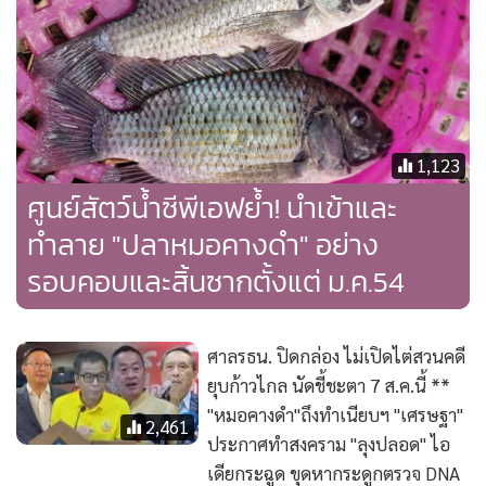
1,123
ศูนย์สัตว์น้ำซีพีเอฟย้ำ! นำเข้าและ
ทำลาย "ปลาหมอคางดำ" อย่าง
รอบคอบและสิ้นซากตั้งแต่ ม.ค.54
ศาลรธน. ปิดกล่อง ไม่เปิดไต่สวนคดี
ยุบก้าวไกล นัดชี้ชะตา 7 ส.ค.นี้ **
"หมอคางดำ"ถึงทำเนียบฯ "เศรษฐา"
2,461
ประกาศทำสงคราม "ลุงปลอด" ไอ
เดียกระฉูด ขุดหากระดูกตรวจ DNA