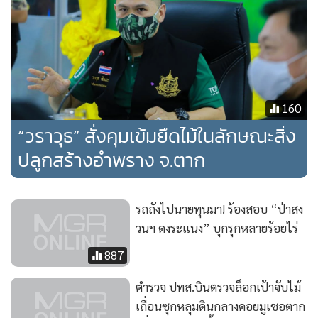
160
“วราวุธ” สั่งคุมเข้มยึดไม้ในลักษณะสิ่ง
ปลูกสร้างอำพราง จ.ตาก
รถถังไปนายทุนมา! ร้องสอบ “ป่าสง
วนฯ ดงระแนง” บุกรุกหลายร้อยไร่
887
ตำรวจ ปทส.บินตรวจล็อกเป้าจับไม้
เถื่อนซุกหลุมดินกลางดอยมูเซอตาก