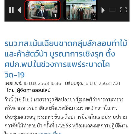
•
Good health & Well-being
•
Green Innovation & SD
4
1
2
•
Management & HR
•
MGR Live
•
Infographic
รมว.ทส.เน้นเฉียบขาดกลุ่มลักลอบทำไม้
•
การเมือง
และค้าสัตว์ป่า บูรณาการเชิงรุก ตั้ง
•
ท่องเที่ยว
ศปก.พป.ในช่วงการแพร่ระบาดโค
•
กีฬา
วิด-19
•
ต่างประเทศ
เผยแพร่:
16 มิ.ย. 2563 16:36
ปรับปรุง:
16 มิ.ย. 2563 17:21
•
Special Scoop
โดย: ผู้จัดการออนไลน์
•
เศรษฐกิจ-ธุรกิจ
วันนี้ (16 มิ.ย.) นายวราวุธ ศิลปอาชา รัฐมนตรีว่าการกระทรวง
•
จีน
ทรัพยากรธรรมชาติและสิ่งแวดล้อม (รมว.ทส.) กล่าวในการ
•
ชุมชน-คุณภาพชีวิต
ประชุมคณะอนุกรรมการขับเคลื่อนการป้องกันและปราบปราม
•
อาชญากรรม
การตัดไม้ทำลายป่า ครั้งที่ 1/2563 พร้อมแถลงผลการปฏิบัติงาน
•
Motoring