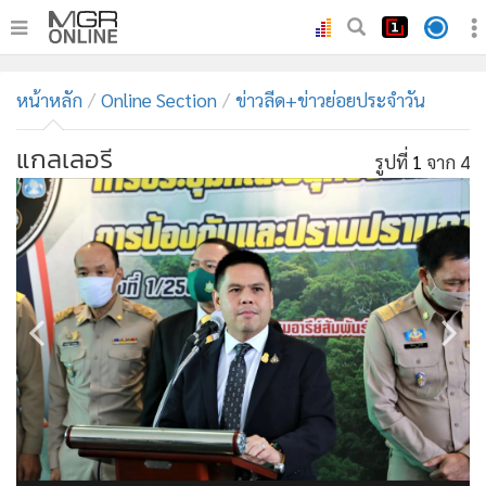
•
หน้าหลัก
หน้าหลัก
Online Section
ข่าวลีด+ข่าวย่อยประจำวัน
•
ทันเหตุการณ์
•
ภาคใต้
แกลเลอรี
รูปที่
1
จาก 4
•
ภูมิภาค
•
Online Section
•
บันเทิง
•
ผู้จัดการรายวัน
•
คอลัมนิสต์
•
ละคร
•
CbizReview
•
Cyber BIZ
•
ผู้จัดกวน