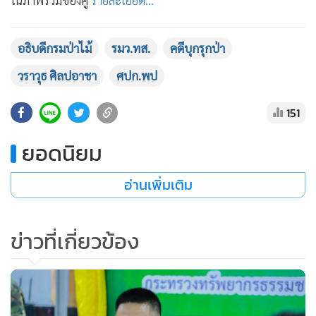
ในภาพรวมของศู
รายละเอียด...
•
เกม
•
วิทยาศาสตร์
อธิบดีกรมป่าไม้
รมว.ทส.
คดีบุกรุกป่า
•
SMEs
วราวุธ ศิลปอาชา
ศปก.พป
•
หุ้น
•
อินโดจีน
151
•
กองทุนรวม
•
Celeb Online
ยอดนิยม
•
Factcheck
อ่านเพิ่มเติม
•
ญี่ปุ่น
•
News1
•
Gotomanager
ข่าวที่เกี่ยวข้อง