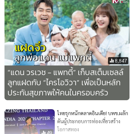
มึงเป็นยังไงบ้างวะหมอพีตอบว่า "โรคห่าเนี่ยทำอะไรกูไม่ได้หรอก
มึงไม่ต้องห่วง กูไม่ยอมแพ้หรอก"
วันนั้นผมร้องไห้เลย ร้องไห้เพราะรู้ว่าปลายทางมันจะเป็นยังไง
และผมเชื่อว่าหมอพีก็คงรู้ด้วยเช่นกัน แต่หมอพีไม่ได้แสดงความ
อ่อนแอให้ผมเห็นเลยกลับปลอบใจผมด้วยซ้ำ หรือแม้กระทั่งวันที่
ผมได้เสียสุนัขไป 1 ตัวที่เลี้ยงมา 10 ปี คุณหมอโทร.มาปลอบใจ
8,847
ผมพร้อมกับแนะนำให้อ่านหนังสือคู่มือมนุษย์เพื่อทำให้ใจผมเบา
“แดน วรเวช - แพทตี้” เก็บสเต็มเซลล์
ลง ทุกคน คิดดูนะครับว่าคุณหมอมีเมตตาและจิตใจแข็งแกร่งแค่
ลูกแฝดกับ “ไครโอวิวา” เพื่อเป็นหลัก
ไหน ทั้งที่ร่างกายก็ป่วยหนักแต่ก็มาปลอบคนที่ร่างกายแข็งแรง
ประกันสุขภาพให้คนในครอบครัว
#ไม่กลัวก็คือไม่กลัว
ไทยรุกหนักตลาดอินเดีย! บพข.ผลัก
ผมได้คุยกับคุณแม่ของคุณหมอ, คุณแม่เล่าให้ฟังว่าคุณหมอมัก
ดันผู้ประกอบการท่องเที่ยวสร้าง
จะชอบมาจับมือคุณแม่แล้วบอกคุณแม่เสมอว่า "แม่ไม่ต้องกลัว
โอกาสทอง
49