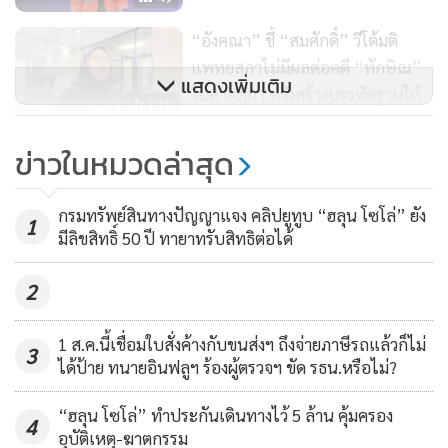
นะเดี๋ยวพีจะนำไปก่อนแล้ววันหนึ่งเราคงได้เจอกัน พีรักแม่นะ"
รวมถึงได้คุยกับภรรยาของคุณหมอ, ภรรยาคุณหมอเล่าให้ฟังว่า
“อังคณา” ชี้​ “สมศักดิ์” วีโต้มติ
ช่วงสุดท้ายที่คุณหมอเริ่มไม่ไหวคุณหมอพีก็ยังปลอบใจภรรยา
แพทยสภาไม่มีผลต่อคดี “ทักษิณ”
แสดงเพิ่มเติม
ด้วยคำว่า "ไม่ต้องร้องไห้ไม่ต้องกลัว เดี๋ยวอีก 6 เดือนทุกอย่างก็จะ
ในศาลฎีกา หวังสร้างบรรทัดฐานให้
119
เข้าที่เอง" คือฟังไปก็รู้สึกบีบหัวใจไปด้วย
ชัด
ข่าวในหมวดล่าสุด
“รพ.มะเร็งสมัยใหม่สแตมฟอร์ดก
ภรรยาของคุณหมอเล่าให้ฟังว่าคุณหมอเผชิญหน้ากับความตาย
ว่างโจว” เปิดโอกาสให้สื่อมวลชน
ได้อย่างเป็นธรรมชาติและเข้าใจโลกมาก คุณหมอเป็นคนเลือก
กรมทรัพย์สินทางปัญญาแจง คลิปยูทูบ “ฮลุน โซโล่” ยัง
ไทยเข้าสังเกตการณ์ รักษามะเร็ง
1
385
รูปหน้าศพด้วยตัวเองและเป็นคนไปจัดเตรียมของชำร่วยงานศพ
มีลิขสิทธิ์ 50 ปี ทายาทรับสิทธิต่อได้
อย่างใกล้ชิด
ของตัวเองด้วยตัวเองอย่างพิถีพิถัน และมอบหมายให้ภรรยาคุณ
2
หมอบอกกับแขกที่มาทุกท่านว่าให้อ่านหนังสือที่ชื่อว่าคู่มือ
มนุษย์ของพระพุทธทาสภิกขุให้จบ
1 ส.ค.นี้เชื่อมใบสั่งค้างกับขนส่งฯ ถึงจ่ายภาษีรถแล้วก็ไม่
3
ได้ป้าย ทนายอินฟลูฯ ร้องผู้ตรวจฯ ขัด รธน.หรือไม่?
ผมถามตรงๆ ว่าคุณหมอพีกลัวตายไหม คุณหมอบอกว่า "ไม่กลัว
ตายเลย ความตายเป็นเรื่องธรรมชาติไม่ใช่เรื่องผิดบาปหรือผิด
“ฮลุน โซโล่” ทำประกันเดินทางไว้ 5 ล้าน คุ้มครอง
4
อุบัติเหตุ-ฆาตกรรม
ปกติ เรากลัวเพราะเราไม่เข้าใจเฉยๆ เราแค่เห็นว่าความตายเป็น