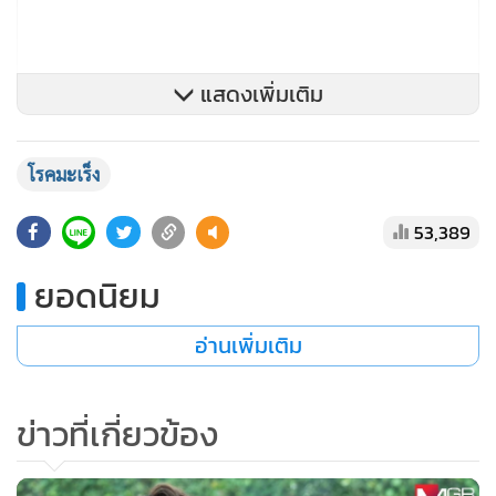
แสดงเพิ่มเติม
โรคมะเร็ง
คุณหมอได้ต่อสู้กับโรคมะเร็งด้วยการทำคีโมจนครบทุกคอร์สรวม
53,389
ถึงมีแพลนว่าจะผ่าตัดเปลี่ยนตับแล้วแต่โชคไม่เข้าข้าง พอตรวจ
ยอดนิยม
ร่างกายก็พบว่ามะเร็งได้แพร่ไปที่ปอดอีก 1 จุดทำให้ต้องเปลี่ยน
การรักษามาเป็นการรักษาแบบประคับประคอง
อ่านเพิ่มเติม
#คนเราเก่งจริงมั้ยให้ดูตอนเจอปัญหา
ข่าวที่เกี่ยวข้อง
วันที่ผมรู้ว่าหมอพีไม่สบายผมรีบโทร.ไปหาคุณหมอทันทีถามว่า