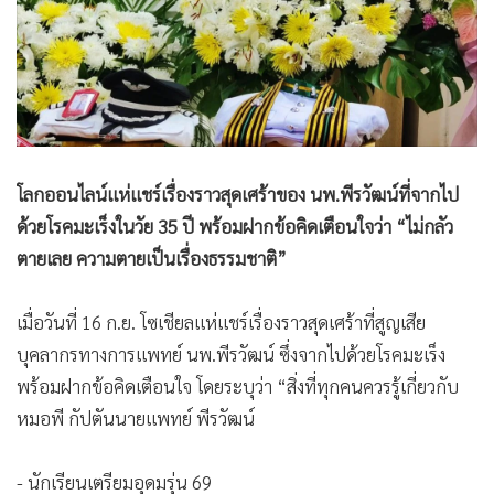
•
Good health & Well-being
•
Green Innovation & SD
•
Management & HR
•
MGR Live
•
Infographic
•
การเมือง
โลกออนไลน์แห่แชร์เรื่องราวสุดเศร้าของ นพ.พีรวัฒน์ที่จากไป
•
ท่องเที่ยว
ด้วยโรคมะเร็งในวัย 35 ปี พร้อมฝากข้อคิดเตือนใจว่า “ไม่กลัว
•
กีฬา
ตายเลย ความตายเป็นเรื่องธรรมชาติ”
•
ต่างประเทศ
•
Special Scoop
เมื่อวันที่ 16 ก.ย. โซเชียลแห่แชร์เรื่องราวสุดเศร้าที่สูญเสีย
•
เศรษฐกิจ-ธุรกิจ
บุคลากรทางการแพทย์ นพ.พีรวัฒน์ ซึ่งจากไปด้วยโรคมะเร็ง
•
จีน
พร้อมฝากข้อคิดเตือนใจ โดยระบุว่า “สิ่งที่ทุกคนควรรู้เกี่ยวกับ
•
ชุมชน-คุณภาพชีวิต
หมอพี กัปตันนายแพทย์ พีรวัฒน์
•
อาชญากรรม
•
Motoring
- นักเรียนเตรียมอุดมรุ่น 69