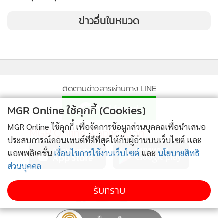
เรื่องผิดปกติและไม่ควรเกิดขึ้นกับเรา แต่ถ้าเราเข้าใจมันแล้วเรา
ข่าวอื่นในหมวด
จะไม่กลัวเลย"
และนี่ก็เป็นเพียงแค่หนึ่งเรื่องราวที่น่าเสียใจและประทับใจของ
คุณหมอ ที่ได้สอนให้พวกเราเข้าใจชีวิตและเผชิญหน้ากับความ
ตายได้อย่างกล้าหาญ หมอพีได้สู้อย่างเต็มที่ คุณหมอได้ทิ้งท้ายว่า
ติดตามข่าวสารผ่านทาง LINE
ทุกคนอย่าลืมไปตรวจสุขภาพกันนะ อย่าใช้ชีวิตด้วยความ
MGR Online ใช้คุกกี้ (Cookies)
ประมาท คิดว่าโรคนี้คงไม่เกิดกับเราหรอกหรือความตายกว่าจะ
มาถึงเราอีกนาน
MGR Online ใช้คุกกี้ เพื่อจัดการข้อมูลส่วนบุคคลเพื่อนำเสนอ
MGR Online Application
ประสบการณ์คอนเทนต์ที่ดีที่สุดให้กับผู้อ่านบนเว็บไซต์ และ
#สุดท้าย
แอพพลิเคชั่น
เงื่อนไขการใช้งานเว็บไซต์
และ
นโยบายสิทธิ
ส่วนบุคคล
อีกหนึ่งสิ่งที่เรื่องราวคุณหมอสอนเราคือ ถ้าสิ่งไหนใช้เงินแก้
ติดตาม MGR Online
รับทราบ
ปัญหาได้...สิ่งนั้นคือเรื่องเล็กเรื่องขี้หมา...แต่ถ้าสิ่งไหนใช้เงินแก้
ปัญหาไม่ได้....สิ่งนั้นคือ...ของจริงแล้วนะ