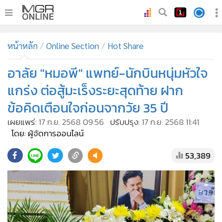
•
หน้าหลัก
หน้าหลัก
Online Section
Hot Share
•
ทันเหตุการณ์
•
อาลัย "หมอพี" แพทย์-นักบินหนุ่มหัวใจ
ภาคใต้
•
ภูมิภาค
แกร่ง ต่อสู้มะเร็งระยะสุดท้าย ฝาก
•
Online Section
ข้อคิดเตือนใจก่อนจากวัย 35 ปี
•
บันเทิง
เผยแพร่:
17 ก.ย. 2568 09:56
ปรับปรุง:
17 ก.ย. 2568 11:41
•
ผู้จัดการรายวัน
โดย: ผู้จัดการออนไลน์
•
คอลัมนิสต์
53,389
•
ละคร
•
CbizReview
•
Cyber BIZ
•
ผู้จัดกวน