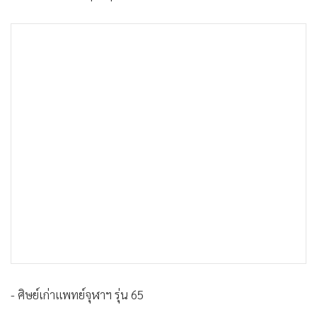
•
เกม
•
วิทยาศาสตร์
•
SMEs
•
หุ้น
•
อินโดจีน
•
กองทุนรวม
•
Celeb Online
•
Factcheck
•
ญี่ปุ่น
•
News1
•
Gotomanager
- ศิษย์เก่าแพทย์จุฬาฯ รุ่น 65