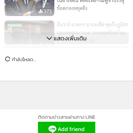
อันวาร์ นายกฯ มาเลเซีย คุยกับภูมิธร
รมและฮุนมาเนต วอนหยุดยิงพร้อม
แสดงเพิ่มเติม
ช่วยเจรจาสันติภาพ
766
“ฮุนมาเนต” อ้าง “ภูมิธรรม” บอก
กำลังโหลด...
กับ “อันวาร์” จะหยุดยิงเที่ยงคืน 24
ก.ค. แต่ 1 ชั่วโมงต่อมากลับเปลี่ยน
15,168
ใจ บอกให้รอก่อน
ติดตามข่าวสารผ่านทาง LINE