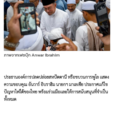
•
Good health & Well-being
•
Green Innovation & SD
•
Management & HR
•
MGR Live
•
Infographic
•
การเมือง
•
ท่องเที่ยว
ภาพจากเฟซบุ๊ก Anwar Ibrahim
•
กีฬา
ประธานองค์การปลดปล่อยสหปัตตานี หรือขบวนการพูโล แสดง
•
ต่างประเทศ
ความขอบคุณ อันวาร์ อิบราฮิม นายกฯ มาเลเซีย ประกาศแก้ไข
•
Special Scoop
ปัญหาไฟใต้ของไทย พร้อมร่วมมือและให้การสนับสนุนที่จำเป็น
•
เศรษฐกิจ-ธุรกิจ
ทั้งหมด
•
จีน
•
ชุมชน-คุณภาพชีวิต
•
อาชญากรรม
วันนี้ (14 ส.ค.)
สำนักข่าวแห่งชาติเบอร์นามา (BERNAMA)
ของ
•
Motoring