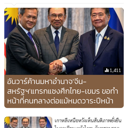
1,411
อันวาร์ค้านมหาอำนาจ'จีน-
สหรัฐฯ'แทรกแซงศึกไทย-เขมร ขอทำ
หน้าที่คนกลางต่อแม้หมดวาระปีหน้า
เกาหลีเหนือหวังเห็นสันติภาพยั่งยืน
ในอาเซียน หลังไทย-กัมพูชาบรรลุ
ข้อตกลงหยุดยิง
373