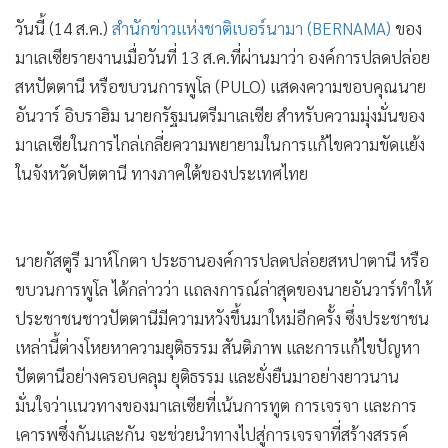
มาเลเซียรายงานเมื่อวันที่ 13 ส.ค.ที่ผ่านมาว่า องค์การปลดปล่อย
•
เกม
สหปัตตานี หรือขบวนการพูโล (PULO) แสดงความขอบคุณนาย
•
วิทยาศาสตร์
อันวาร์ อิบราฮิม นายกรัฐมนตรีมาเลเซีย สำหรับความมุ่งมั่นของ
•
SMEs
มาเลเซียในการไกล่เกลี่ยความพยายามในการแก้ไขความขัดแย้ง
•
หุ้น
ในจังหวัดปัตตานี ทางภาคใต้ของประเทศไทย
•
อินโดจีน
•
กองทุนรวม
•
Celeb Online
นายกัสตูรี มาห์โกตา ประธานองค์การปลดปล่อยสหปาตานี หรือ
•
Factcheck
ขบวนการพูโล ได้กล่าวว่า แถลงการณ์ล่าสุดของนายอันวาร์ทำให้
ประชาชนชาวปัตตานีมีความหวังขึ้นมาใหม่อีกครั้ง ซึ่งประชาชน
•
ญี่ปุ่น
เหล่านี้ต่างโหยหาความยุติธรรม สันติภาพ และการแก้ไขปัญหา
•
News1
ปัตตานีอย่างครอบคลุม ยุติธรรม และยั่งยืนมาอย่างยาวนาน
•
Gotomanager
มั่นใจว่าแนวทางของมาเลเซียที่เน้นการทูต การเจรจา และการ
เคารพซึ่งกันและกัน จะช่วยนำทางไปสู่การเจรจาที่สร้างสรรค์