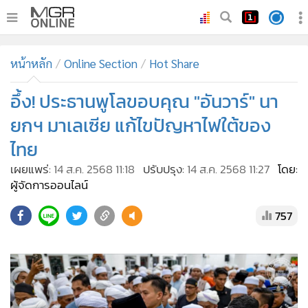
•
หน้าหลัก
หน้าหลัก
Online Section
Hot Share
•
ทันเหตุการณ์
•
อึ้ง! ประธานพูโลขอบคุณ "อันวาร์" นา
ภาคใต้
•
ภูมิภาค
ยกฯ มาเลเซีย แก้ไขปัญหาไฟใต้ของ
•
Online Section
ไทย
•
บันเทิง
เผยแพร่:
14 ส.ค. 2568 11:18
ปรับปรุง:
14 ส.ค. 2568 11:27
โดย:
•
ผู้จัดการรายวัน
ผู้จัดการออนไลน์
•
คอลัมนิสต์
757
•
ละคร
•
CbizReview
•
Cyber BIZ
•
ผู้จัดกวน