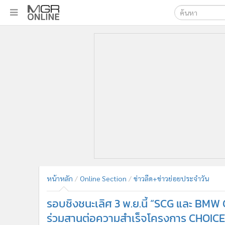
เลือกเครื่องมือท
•
หน้าหลัก
ค้นหา
•
ทันเหตุการณ์
Google
•
ภาคใต้
•
ภูมิภาค
MGR Onl
•
Online Section
ค้นหาขั
•
บันเทิง
•
ผู้จัดการรายวัน
•
คอลัมนิสต์
•
ละคร
•
CbizReview
•
Cyber BIZ
หน้าหลัก
Online Section
ข่าวลีด+ข่าวย่อยประจำวัน
•
ผู้จัดกวน
รอบชิงชนะเลิศ 3 พ.ย.นี้ “SCG และ BMW 
•
Good health & Well-being
•
Green Innovation & SD
ร่วมสานต่อความสำเร็จโครงการ CHOICEI