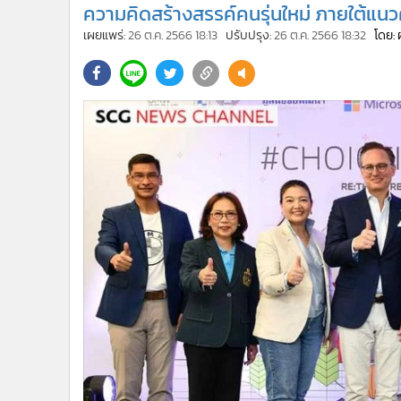
•
Management & HR
ความคิดสร้างสรรค์คนรุ่นใหม่ ภายใต้แน
•
MGR Live
เผยแพร่:
26 ต.ค. 2566 18:13
ปรับปรุง:
26 ต.ค. 2566 18:32
โดย: 
•
Infographic
•
การเมือง
•
ท่องเที่ยว
•
กีฬา
•
ต่างประเทศ
•
Special Scoop
•
เศรษฐกิจ-ธุรกิจ
•
จีน
•
ชุมชน-คุณภาพชีวิต
•
อาชญากรรม
•
Motoring
•
เกม
•
วิทยาศาสตร์
•
SMEs
•
หุ้น