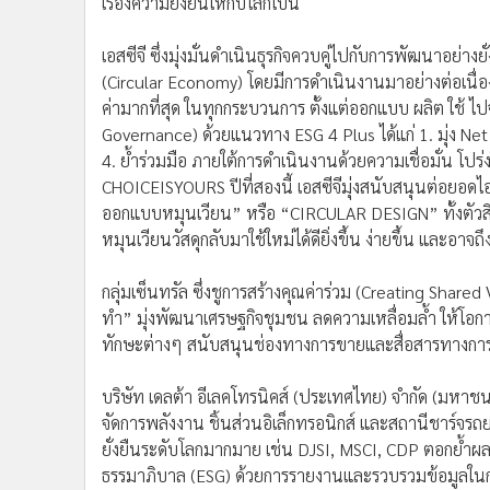
เรื่องความยั่งยืนให้กับโลกใบนี้
เอสซีจี ซึ่งมุ่งมั่นดําเนินธุรกิจควบคู่ไปกับการพัฒนาอย่า
(Circular Economy) โดยมีการดำเนินงานมาอย่างต่อเนื่อง 
ค่ามากที่สุด ในทุกกระบวนการ ตั้งแต่ออกแบบ ผลิต ใช้ 
Governance) ด้วยแนวทาง ESG 4 Plus ได้แก่ 1. มุ่ง Net
4. ย้ำร่วมมือ ภายใต้การดำเนินงานด้วยความเชื่อมั่น โ
CHOICEISYOURS ปีที่สองนี้ เอสซีจีมุ่งสนับสนุนต่อยอดไ
ออกแบบหมุนเวียน” หรือ “CIRCULAR DESIGN” ทั้งตัวสินค้
หมุนเวียนวัสดุกลับมาใช้ใหม่ได้ดียิ่งขึ้น ง่ายขึ้น และอาจถึ
กลุ่มเซ็นทรัล ซึ่งชูการสร้างคุณค่าร่วม (Creating Shared
ทำ” มุ่งพัฒนาเศรษฐกิจชุมชน ลดความเหลื่อมลํ้า ให้โอก
ทักษะต่างๆ สนับสนุนช่องทางการขายและสื่อสารทางการ
บริษัท เดลต้า อีเลคโทรนิคส์ (ประเทศไทย) จำกัด (มหาช
จัดการพลังงาน ชิ้นส่วนอิเล็กทรอนิกส์ และสถานีชาร์จรถยน
ยั่งยืนระดับโลกมากมาย เช่น DJSI, MSCI, CDP ตอกย้ำผ
ธรรมาภิบาล (ESG) ด้วยการรายงานและรวบรวมข้อมูลในการว