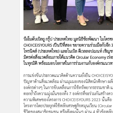
•
อินโดจีน
•
กองทุนรวม
•
Celeb Online
•
Factcheck
•
ญี่ปุ่น
•
News1
บีเอ็มดับเบิลยู กรุ๊ป ประเทศไทย มูลนิธิชัยพัฒนา ไมโค
CHOICEISYOURS เป็นปีที่สอง ขยายความร่วมมือกับอีก 3 พ
•
Gotomanager
โทรนิคส์ (ประเทศไทย) และโนเบิล ดีเวลลอปเมนท์ เชิญช
มิตรต่อสิ่งแวดล้อมภายใต้แนวคิด Circular Economy เร่งย
ในทุกมิติ พร้อมมอบโอกาสในการร่วมงานกับองค์กรแนวหน
การแข่งขันประกวดแนวคิดด้านความยั่งยืน CHOICEISYOURS 
ปัญหาด้านสิ่งแวดล้อม ผ่านมุมมองของนิสิตนักศึกษา ผลัก
องค์กรต่างๆ ในการขับเคลื่อนการใช้ทรัพยากรธรรมชาติ แล
ตอกย้ำถึงความมุ่งมั่นของทั้ง 7 องค์กรที่จะร่วมกันสร้
ความพิเศษของโครงการ CHOICEISYOURS 2023 นั้นคือ กา
โครงการโดยประยุกต์ใช้หลักเศรษฐกิจหมุนเวียน (Circula
ชีวิตของสมาชิกชุมชน หรือสังคมนั้นๆ ผ่าน 4 หัวข้อหลั