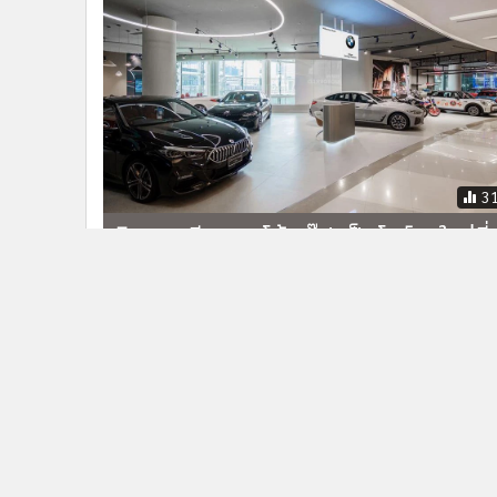
3
มิลเลนเนียม ออโต้ กรุ๊ป เป็ดโชว์รูมใหม่ที่
สยามพารากอน เพื่อตอบโจทย์ไลฟ์สไตล์
ใจกลางกรุง
ข่าวในหมวดล่าสุด
พี่ชายฮลุนแจ้งไม่มีการเปิดรับบริจาค กำหนดสวดอภิธรร
1
8-10 ส.ค. นี้ ฌาปนกิจ 11 ส.ค. นี้