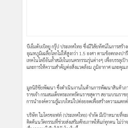
บีเอ็มดับเบิลยู กรุ๊ป ประเทศไทย ซึ่งมีวิสัยทัศน์ในการสร
อุณหภูมิเฉลี่ยโลกไม่ให้สูงกว่า 1.5 องศา ตามข้อตกล
เทคโนโลยีอันล้ำสมัยในยนตรกรรมรุ่นต่างๆ เพื่อบรรลุเ
และการให้ความสำคัญต่อสิ่งแวดล้อม ภูมิอากาศ และคุณภ
มูลนิธิชัยพัฒนา ซึ่งดำเนินงานในด้านการพัฒนาสินค้
ราชเจ้า กรมสมเด็จพระเทพรัตนราชสุดาฯ สยามบรมราชกุมาร
การนำองค์ความรู้แบบใหม่ไปต่อยอดเพื่อสร้างความแตกต่า
บริษัท ไมโครซอฟท์ (ประเทศไทย) จำกัด มีเป้าหมายที่
คิดค้นนวัตกรรมที่ช่วยส่งเสริมศักยภาพให้แก่ทุกคน ไม่ว่