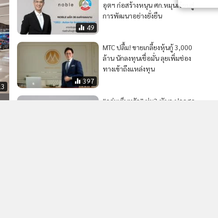
อุตฯ ก่อสร้างหนุน ศก.หมุนเวียนสู่
การพัฒนาอย่างยั่งยืน
49
MTC ปลื้ม! ขายเกลี้ยงหุ้นกู้ 3,000
ล้าน นักลงทุนเชื่อมั่น ลุยเพิ่มช่อง
ทางเข้าถึงแหล่งทุน
397
13
“กลุ่มเซ็นทรัล” ทุ่ม3 พันล.ปลุกศก.
ปั้นเมืองรอง “นครพนม-
หนองคาย”
524
ม
2