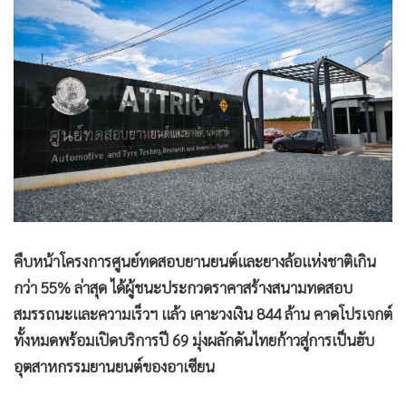
•
Good health & Well-being
•
Green Innovation & SD
•
Management & HR
•
MGR Live
•
Infographic
•
การเมือง
•
ท่องเที่ยว
•
กีฬา
•
ต่างประเทศ
•
Special Scoop
คืบหน้าโครงการศูนย์ทดสอบยานยนต์และยางล้อแห่งชาติเกิน
•
เศรษฐกิจ-ธุรกิจ
กว่า 55% ล่าสุด ได้ผู้ชนะประกวดราคาสร้างสนามทดสอบ
•
จีน
สมรรถนะและความเร็วฯ แล้ว เคาะวงเงิน 844 ล้าน คาดโปรเจกต์
•
ชุมชน-คุณภาพชีวิต
ทั้งหมดพร้อมเปิดบริการปี 69 มุ่งผลักดันไทยก้าวสู่การเป็นฮับ
•
อาชญากรรม
อุตสาหกรรมยานยนต์ของอาเซียน
•
Motoring