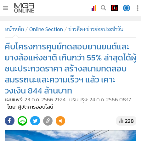
•
หน้าหลัก
หน้าหลัก
Online Section
ข่าวลีด+ข่าวย่อยประจำวัน
•
ทันเหตุการณ์
•
คืบโครงการศูนย์ทดสอบยานยนต์และ
ภาคใต้
•
ภูมิภาค
ยางล้อแห่งชาติ เกินกว่า 55% ล่าสุดได้ผู้
•
Online Section
ชนะประกวดราคา สร้างสนามทดสอบ
•
บันเทิง
สมรรถนะและความเร็วฯ แล้ว เคาะ
•
ผู้จัดการรายวัน
วงเงิน 844 ล้านบาท
•
คอลัมนิสต์
เผยแพร่:
23 ต.ค. 2566 21:24
ปรับปรุง:
24 ต.ค. 2566 08:17
•
ละคร
โดย: ผู้จัดการออนไลน์
•
CbizReview
228
•
Cyber BIZ
•
ผู้จัดกวน