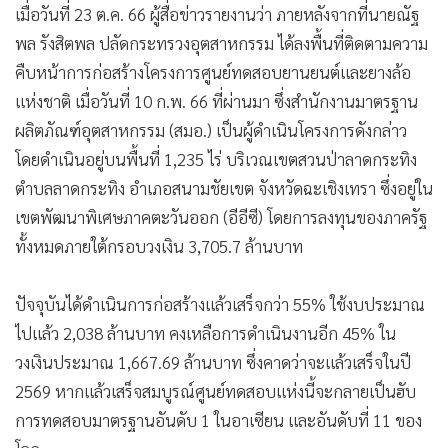
เมื่อวันที่ 23 ต.ค. 66 ผู้สื่อข่าวรายงานว่า ภายหลังจากที่นายณัฐ
•
เกม
พล รังสิตพล ปลัดกระทรวงอุตสาหกรรม ได้ลงพื้นที่ติดตามความ
•
วิทยาศาสตร์
คืบหน้าการก่อสร้างโครงการศูนย์ทดสอบยานยนต์และยางล้อ
•
SMEs
แห่งชาติ เมื่อวันที่ 10 ก.พ. 66 ที่ผ่านมา ซึ่งสำนักงานมาตรฐาน
•
หุ้น
ผลิตภัณฑ์อุตสาหกรรม (สมอ.) เป็นผู้ดำเนินโครงการดังกล่าว
•
อินโดจีน
โดยดำเนินอยู่บนพื้นที่ 1,235 ไร่ บริเวณเขตสวนป่าลาดกระทิง
•
กองทุนรวม
ตำบลลาดกระทิง อำเภอสนามชัยเขต จังหวัดฉะเชิงเทรา ซึ่งอยู่ใน
•
Celeb Online
เขตพัฒนาพิเศษภาคตะวันออก (อีอีซี) โดยการลงทุนของภาครัฐ
•
Factcheck
ทั้งหมดภายใต้กรอบวงเงิน 3,705.7 ล้านบาท
•
ญี่ปุ่น
•
News1
ปัจจุบันได้ดำเนินการก่อสร้างแล้วเสร็จกว่า 55% ใช้งบประมาณ
•
Gotomanager
ไปแล้ว 2,038 ล้านบาท คงเหลือการดำเนินงานอีก 45% ใน
วงเงินประมาณ 1,667.69 ล้านบาท ซึ่งคาดว่าจะแล้วเสร็จในปี
2569 หากแล้วเสร็จสมบูรณ์ศูนย์ทดสอบแห่งนี้จะกลายเป็นฮับ
การทดสอบมาตรฐานอันดับ 1 ในอาเซียน และอันดับที่ 11 ของ