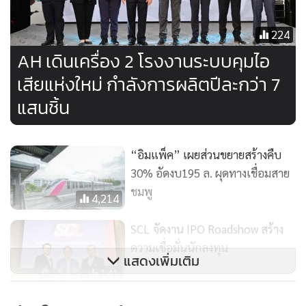
ทดสอบมาตรฐานอันดับ 1 ในอาเซียน และอันดับที่ 11 ของโลก
คาดว่าศูนย์ทดสอบฯ จะมีรายได้ไม่น้อยกว่าปีละ 968 ล้านบาท
224
รวมทั้งช่วยให้ผู้ประกอบการประหยัดค่าใช้จ่าย และลดระยะเวลา
AH เดินเครื่อง 2 โรงงานระบบคุมไอ
ในการส่งผลิตภัณฑ์ไปทดสอบที่ต่างประเทศประมาณ 30-50%
เสียแห่งใหม่ กำลังการผลิตปีละกว่า 7
และสร้างเม็ดเงินสะพัดในพื้นที่ไม่ต่ำกว่า 148 ล้านบาทต่อปี
แสนชิ้น
ล่าสุดสำนักงานมาตรฐานผลิตภัณฑ์อุตสาหกรรม (สมอ.) เปิดให้มี
การประกวดราคาอิเล็กทรอนิกส์ โครงการประกวดราคาจ้าง
“อิมแพ็ค” เผยส่วนขยายสร้างคืบ
ก่อสร้างสนามทดสอบความเร็วและสมรรถนะ และการป้องกัน
30% อัดงบ195 ล. ผุดทางเชื่อมสาย
ดินสไลด์สู่สนามทดสอบยางล้อ ตามมาตรฐาน UN R117 ต.ลาด
ชมพู
4,214
กระทิง อ.สนามชัยเขต จ.ฉะเชิงเทรา โดยมีข้อมูลอยู่ในระบบอี
บิดดิ้ง มีผู้แข่งขัน 2 รายและมีผู้รับการคัดเลือกเป็นที่เรียบร้อย
SCL จัดงาน IPO Roadshow สร้าง
แล้ว โดยบริษัทผู้รับคัดเลือกมีราคาต่ำสุดอยู่ที่ 844,230,000 บาท
ความเชื่อมั่นนักลงทุน
แสดงเพิ่มเติม
โดยคาดว่าจะมีการประกาศรายชื่อบริษัทที่ชนะการประกวด
141
ราคาทางอิเล็กทรอนิกส์เพื่อเดินหน้าก่อสร้างโครงการดังกล่าวใน
PJW จับมือพันธมิตรลุยโปรดักต์การ
เร็วๆ นี้ ให้สามารถดำเนินโครงการในแต่ละระยะให้แล้วเสร็จทั้ง