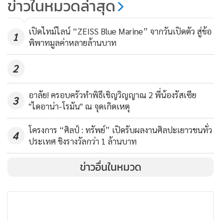
ข่าวในหมวดล่าสุด
แพทย์ สร้าง New S-Curve
โครงการและเปิดใช้บริการได้ในปี 2569 ตามกรอบเวลาของ
โครงการทั้งหมดได้
69
เปิดไทม์ไลน์ “ZEISS Blue Marine” จากวันเปิดตัว สู่ข้อ
1
พิพาทมูลค่าหลายล้านบาท
2
อาลัย! ครอบครัวทำพิธีเชิญวิญญาณ 2 พี่น้องรัสเซีย
3
"ไดอาน่า-โรมัน" ณ จุดเกิดเหตุ
โครงการ “ศิลป์ : ทรัพย์” เปิดรับผลงานศิลปะเยาวชนทั่ว
4
ประเทศ ชิงรางวัลกว่า 1 ล้านบาท
ข่าวอื่นในหมวด