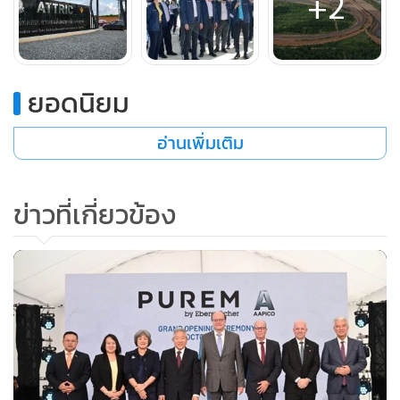
+2
1. สนามทดสอบสมรรถนะและความเร็ว และการป้องกันดินสไลด์
สู่สนามทดสอบยางล้อตามมาตรฐาน UN R117
2. สถานีสำหรับเตรียมสภาพรถ (Work Shop)
ยอดนิยม
อ่านเพิ่มเติม
3. ทางวิ่ง (Run-In) ส่วนต่อขยายจากสนามทดสอบยางล้อเพื่อ
การทดสอบมาตรฐาน UN R117
ข่าวที่เกี่ยวข้อง
4. LAB ทดสอบการชน
รวมทั้งจัดซื้อชุดเครื่องมือทดสอบ 3 รายการ ได้แก่ ชุดเครื่องมือ
ทดสอบการยึดเกาะถนนขณะเข้าโค้ง ชุดเครื่องมือทดสอบ
อุปกรณ์เลี้ยวสำหรับยานยนต์ และชุดเครื่องมือทดสอบการ
ป้องกันผู้โดยสารเมื่อเกิดการชนด้านหน้าและด้านข้าง
ทั้งนี้ ตามแผนที่วางไว้ศูนย์ทดสอบฯ นี้จะกลายเป็นฮับการ