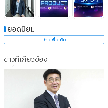
ไทย โดยเราเปิดให้ผู้ที่สนใจได้เข้าไปเรียนรู้ด้วยตนเองโดยไม่มีค่า
ใช้จ่าย และการันตีด้วย Certificate จาก CEA เมื่อจบหลักสูตร”
ดร.ชาคริตกล่าวสรุป
ยอดนิยม
สำหรับผู้ที่สนใจสามารถลงทะเบียนคอร์สออนไลน์ดังกล่าวได้
อ่านเพิ่มเติม
ตั้งแต่วันนี้ ทางเว็บไซต์ https://academy.cea.or.th
ข่าวที่เกี่ยวข้อง