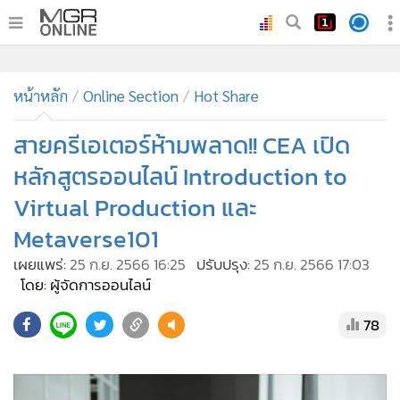
•
หน้าหลัก
หน้าหลัก
Online Section
Hot Share
•
ทันเหตุการณ์
•
สายครีเอเตอร์ห้ามพลาด!! CEA เปิด
ภาคใต้
•
ภูมิภาค
หลักสูตรออนไลน์ Introduction to
•
Online Section
Virtual Production และ
•
บันเทิง
Metaverse101
•
ผู้จัดการรายวัน
เผยแพร่:
25 ก.ย. 2566 16:25
ปรับปรุง:
25 ก.ย. 2566 17:03
•
คอลัมนิสต์
โดย: ผู้จัดการออนไลน์
•
ละคร
78
•
CbizReview
•
Cyber BIZ
•
ผู้จัดกวน