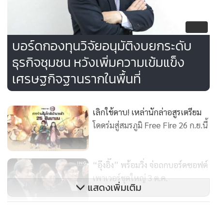
64
บอร์ดกองทุนวิจัยอนุมัติงบยกระดับ
ธุรกิจชุมชน หวังเพิ่มความเข้มแข็ง
เศรษฐกิจฐานรากในพื้นที่
เลิกใช้ดาบ! เหล่านักล่าอสูรเตรียม
โดดร่มสู่สมรภูมิ Free Fire 26 ก.ย.นี้
218
“อุ๊งอิ๊ง” พร้อมวิ่ง จ่อถกบอร์ดซอฟต์
เพาเวอร์ชุดใหญ่ 3 ต.ค.
แสดงเพิ่มเติม
1,183
ภารกิจ ETDA ปี 67 ผลักดัน Digital
กำลังโหลด...