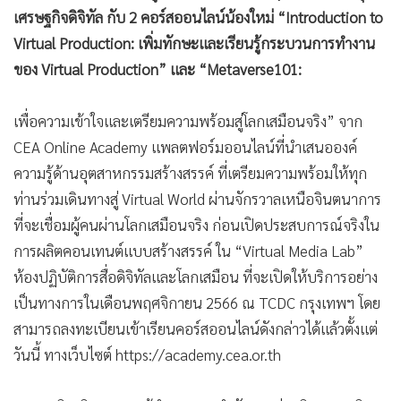
เศรษฐกิจดิจิทัล กับ 2 คอร์สออนไลน์น้องใหม่ “Introduction to
•
เกม
Virtual Production: เพิ่มทักษะและเรียนรู้กระบวนการทำงาน
•
วิทยาศาสตร์
ของ Virtual Production” และ “Metaverse101:
•
SMEs
•
หุ้น
เพื่อความเข้าใจและเตรียมความพร้อมสู่โลกเสมือนจริง” จาก
•
อินโดจีน
CEA Online Academy แพลตฟอร์มออนไลน์ที่นำเสนอองค์
•
กองทุนรวม
ความรู้ด้านอุตสาหกรรมสร้างสรรค์ ที่เตรียมความพร้อมให้ทุก
•
Celeb Online
ท่านร่วมเดินทางสู่ Virtual World ผ่านจักรวาลเหนือจินตนาการ
•
Factcheck
ที่จะเชื่อมผู้คนผ่านโลกเสมือนจริง ก่อนเปิดประสบการณ์จริงใน
การผลิตคอนเทนต์แบบสร้างสรรค์ ใน “Virtual Media Lab”
•
ญี่ปุ่น
ห้องปฏิบัติการสื่อดิจิทัลและโลกเสมือน ที่จะเปิดให้บริการอย่าง
•
News1
เป็นทางการในเดือนพฤศจิกายน 2566 ณ TCDC กรุงเทพฯ โดย
•
Gotomanager
สามารถลงทะเบียนเข้าเรียนคอร์สออนไลน์ดังกล่าวได้แล้วตั้งแต่
วันนี้ ทางเว็บไซต์ https://academy.cea.or.th
ดร.ชาคริต พิชญางกูร ผู้อำนวยการสำนักงานส่งเสริมเศรษฐกิจ