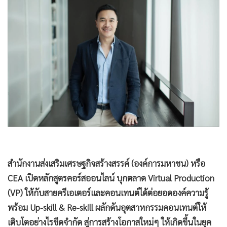
•
Good health & Well-being
•
Green Innovation & SD
•
Management & HR
•
MGR Live
•
Infographic
•
การเมือง
•
ท่องเที่ยว
•
กีฬา
•
ต่างประเทศ
•
Special Scoop
สำนักงานส่งเสริมเศรษฐกิจสร้างสรรค์ (องค์การมหาชน) หรือ
•
เศรษฐกิจ-ธุรกิจ
CEA เปิดหลักสูตรคอร์สออนไลน์ บุกตลาด Virtual Production
•
จีน
(VP) ให้กับสายครีเอเตอร์และคอนเทนต์ได้ต่อยอดองค์ความรู้
•
ชุมชน-คุณภาพชีวิต
พร้อม Up-skill & Re-skill ผลักดันอุตสาหกรรมคอนเทนต์ให้
•
อาชญากรรม
เติบโตอย่างไรขีดจำกัด สู่การสร้างโอกาสใหม่ๆ ให้เกิดขึ้นในยุค
•
Motoring