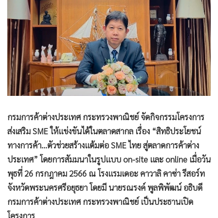
•
Good health & Well-being
•
Green Innovation & SD
•
Management & HR
•
MGR Live
•
Infographic
•
การเมือง
•
ท่องเที่ยว
•
กีฬา
กรมการค้าต่างประเทศ กระทรวงพาณิชย์ จัดกิจกรรมโครงการ
•
ต่างประเทศ
ส่งเสริม SME ให้แข่งขันได้ในตลาดสากล เรื่อง “สิทธิประโยชน์
•
Special Scoop
ทางการค้า…ตัวช่วยสร้างแต้มต่อ SME ไทย สู่ตลาดการค้าต่าง
•
เศรษฐกิจ-ธุรกิจ
ประเทศ” โดยการสัมมนาในรูปแบบ on-site และ online เมื่อวัน
•
จีน
พุธที่ 26 กรกฎาคม 2566 ณ โรงแรมเดอะ คาวาลิ คาซ่า รีสอร์ท
•
ชุมชน-คุณภาพชีวิต
จังหวัดพระนครศรีอยุธยา โดยมี นายรณรงค์ พูลพิพัฒน์ อธิบดี
•
อาชญากรรม
กรมการค้าต่างประเทศ กระทรวงพาณิชย์ เป็นประธานเปิด
•
Motoring
โครงการ