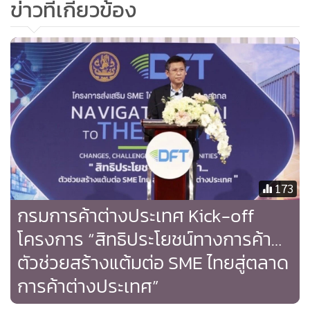
ข่าวที่เกี่ยวข้อง
การจัดงานสัมมนาภายใต้โครงการส่งเสริม SME ให้แข่งขันได้ใน
173
ตลาดสากลในปี 2566 นี้ จะดำเนินการจัดสัมมนาในรูปแบบ
กรมการค้าต่างประเทศ Kick-off
hybrid ด้วยการผสมผสานทั้งรูปแบบ on-site และ online
โครงการ “สิทธิประโยชน์ทางการค้า…
ทั้งหมด 4 ครั้ง ทั้งในส่วนกลางและส่วนภูมิภาคเพื่อให้เข้าถึงผู้
ตัวช่วยสร้างแต้มต่อ SME ไทยสู่ตลาด
ประกอบการมากที่สุด โดยครั้งที่ 1 จัดขึ้น ณ จังหวัดสงขลา และ
การค้าต่างประเทศ”
ครั้งนี้เป็นครั้งที่ 2 ซึ่งได้มาบุกแดนอุตสาหกรรมที่จังหวัด
พระนครศรีอยุธยาแล้ว ถือว่าประสบความสำเร็จเป็นอย่างมาก มี