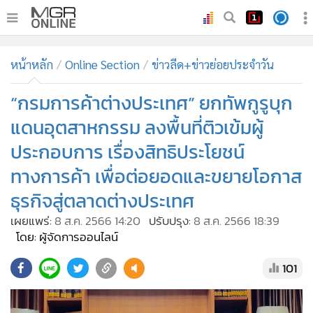
•
หน้าหลัก
หน้าหลัก
Online Section
ข่าวลีด+ข่าวย่อยประจำวัน
•
ทันเหตุการณ์
•
“กรมการค้าต่างประเทศ” ยกทัพกูรูบุก
ภาคใต้
•
ภูมิภาค
แดนอุตสาหกรรม ลงพื้นที่ติวเข้มผู้
•
Online Section
ประกอบการ เรื่องสิทธิประโยชน์
•
บันเทิง
ทางการค้า เพื่อต่อยอดและขยายโอกาส
•
ผู้จัดการรายวัน
ธุรกิจสู่ตลาดต่างประเทศ
•
คอลัมนิสต์
เผยแพร่:
8 ส.ค. 2566 14:20
ปรับปรุง:
8 ส.ค. 2566 18:39
•
ละคร
โดย: ผู้จัดการออนไลน์
•
CbizReview
101
•
Cyber BIZ
•
ผู้จัดกวน