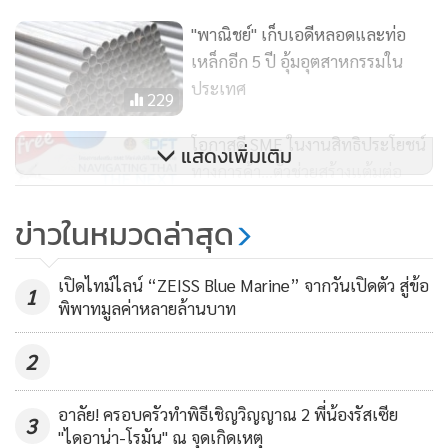
ผู้ประกอบการให้ความสนใจเข้าร่วมการสัมมนากันอย่าง
"พาณิชย์" เก็บเอดีหลอดและท่อ
ล้นหลาม ไม่ว่าจะเป็นรูปแบบ on-site ที่มีมากกว่า 100 คน และ
เหล็กอีก 5 ปี อุ้มอุตสาหกรรมใน
รูปแบบ online ที่มีมากกว่า 300 คน สำหรับการจัดงานสัมมนา
ประเทศ
229
ครั้งที่ 3 จะจัดขึ้นในวันพุธที่ 9 สิงหาคม 2566 ณ โรงแรมพันล้าน
บูติค รีสอร์ท จังหวัดหนองคาย และครั้งที่ 4 ในวันพฤหัสบดีที่ 24
โอกาสดี SME ในงานสิทธิประโยชน์
แสดงเพิ่มเติม
สิงหาคม พ.ศ. 2566 ณ โรงเเรม โซ เเบงคอก กรุงเทพมหานคร
ทางการค้า…ตัวช่วยสร้างแต้มต่อ
SME ไทย สู่ตลาดการค้าต่างประเทศ
66
ข่าวในหมวดล่าสุด
26 ก.ค.นี้
โครงการนี้นับเป็นอีกโครงการที่จะเข้ามาช่วยต่อยอดและขยาย
“พาณิชย์”เปิดรับฟังความคิดเห็น
โอกาสธุรกิจสู่ตลาดต่างประเทศ SME ไทยด้วย “สิทธิประโยชน์
เปิดไทม์ไลน์ “ZEISS Blue Marine” จากวันเปิดตัว สู่ข้อ
ร่างประกาศขึ้นทะเบียนนำเข้ามัน
1
พิพาทมูลค่าหลายล้านบาท
ทางการค้า” ซึ่งเป็นอีกหนึ่งตัวช่วยสำคัญที่จะทำให้ผู้ประกอบ
สำปะหลังฉบับใหม่
112
การทุกท่านได้ก้าวทันการเปลี่ยนแปลงสถานการณ์การค้าโลก
2
อีกทั้งเป็นการเพิ่มขีดความสามารถในการแข่งขัน และขยาย
ธุรกิจทั้งในประเทศและต่างประเทศอีกด้วย
อาลัย! ครอบครัวทำพิธีเชิญวิญญาณ 2 พี่น้องรัสเซีย
3
"ไดอาน่า-โรมัน" ณ จุดเกิดเหตุ