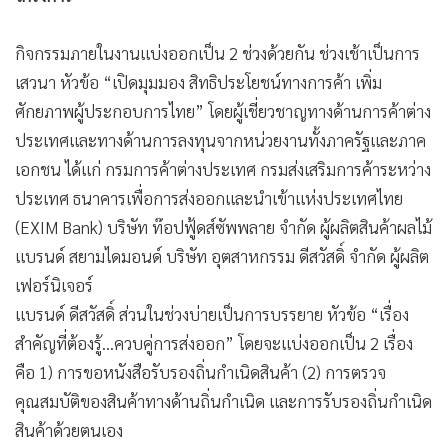
•
เกม
•
วิทยาศาสตร์
กิจกรรมภายในงานแบ่งออกเป็น 2 ช่วงด้วยกัน ช่วงเช้าเป็นการ
•
SMEs
เสวนา หัวข้อ “เปิดมุมมอง สิทธิประโยชน์ทางการค้า เพิ่ม
•
หุ้น
ศักยภาพผู้ประกอบการไทย” โดยผู้เชี่ยวชาญทางด้านการค้าต่าง
ประเทศและทางด้านการลงทุนจากหน่วยงานทั้งภาครัฐและภาค
•
อินโดจีน
เอกชน ได้แก่ กรมการค้าต่างประเทศ กรมส่งเสริมการค้าระหว่าง
•
กองทุนรวม
ประเทศ ธนาคารเพื่อการส่งออกและนำเข้าแห่งประเทศไทย
•
Celeb Online
(EXIM Bank) บริษัท ท๊อปฟู้ดส์ซัพพลาย จำกัด ผู้ผลิตสินค้าผลไม้
•
Factcheck
แบรนด์ สยามไดมอนด์ บริษัท อุตสาหกรรม ดีสวัสดิ์ จำกัด ผู้ผลิต
•
ญี่ปุ่น
เฟอร์นิเจอร์
•
News1
แบรนด์ ดีสวัสดิ์ ส่วนในช่วงบ่ายเป็นการบรรยาย หัวข้อ “เรื่อง
•
Gotomanager
สำคัญที่ต้องรู้…ควบคู่การส่งออก” โดยจะแบ่งออกเป็น 2 เรื่อง
คือ 1) การขอหนังสือรับรองถิ่นกำเนิดสินค้า (2) การตรวจ
คุณสมบัติของสินค้าทางด้านถิ่นกำเนิด และการรับรองถิ่นกำเนิด
สินค้าด้วยตนเอง