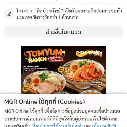
ท่านผู้ประกอบการสามารถสมัครร่วมฟังเสวนาครั้งที่ 3 ณ จังหวัด
โครงการ “ศิลป์ : ทรัพย์” เปิดรับผลงานศิลปะเยาวชนทั่ว
หนองคาย และครั้งที่ 4 ณ กรุงเทพมหานคร ได้แล้วตั้งแต่วันนี้
4
ประเทศ ชิงรางวัลกว่า 1 ล้านบาท
และติดตามความเคลื่อนไหวของโครงการส่งเสริม SME ให้
แข่งขันได้ในตลาดสากล เรื่อง "สิทธิประโยชน์ทางการค้า ตัวช่วย
ข่าวอื่นในหมวด
สร้างแต้มต่อ SME ไทยสู่ตลาดการค้าต่างประเทศ" ได้ที่
FACEBOOK : กรมการค้าต่างประเทศ DFT หรือที่
www.dft.go.th
MGR Online ใช้คุกกี้ (Cookies)
MGR Online ใช้คุกกี้ เพื่อจัดการข้อมูลส่วนบุคคลเพื่อนำเสนอ
ประสบการณ์คอนเทนต์ที่ดีที่สุดให้กับผู้อ่านบนเว็บไซต์ และ
แอพพลิเคชั่น
เงื่อนไขการใช้งานเว็บไซต์
และ
นโยบายสิทธิ