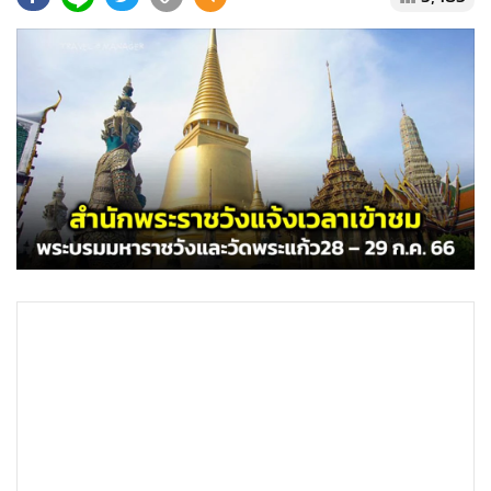
•
Good health & Well-being
•
Green Innovation & SD
•
Management & HR
•
MGR Live
•
Infographic
•
การเมือง
•
ท่องเที่ยว
•
กีฬา
•
ต่างประเทศ
•
Special Scoop
•
เศรษฐกิจ-ธุรกิจ
•
จีน
•
ชุมชน-คุณภาพชีวิต
•
อาชญากรรม
•
Motoring