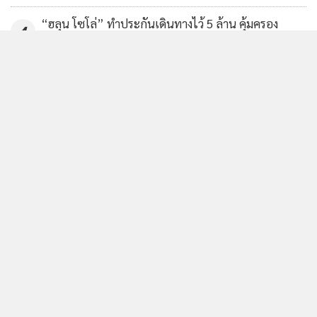
“ฮลุน โซโล่” ทำประกันเดินทางไว้ 5 ล้าน คุ้มครอง
4
อุบัติเหตุ-ฆาตกรรม
ข่าวอื่นในหมวด
ติดตามข่าวสารผ่านทาง LINE
MGR Online Application
ติดตาม MGR Online