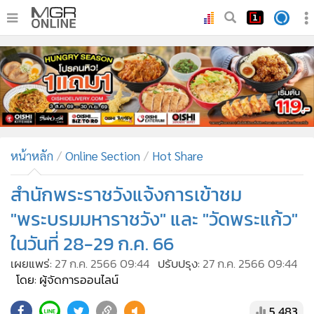
•
หน้าหลัก
•
ทันเหตุการณ์
•
ภาคใต้
•
ภูมิภาค
•
Online Section
หน้าหลัก
Online Section
Hot Share
•
บันเทิง
•
ผู้จัดการรายวัน
สำนักพระราชวังแจ้งการเข้าชม
•
คอลัมนิสต์
"พระบรมมหาราชวัง" และ "วัดพระแก้ว"
•
ละคร
ในวันที่ 28-29 ก.ค. 66
•
CbizReview
เผยแพร่:
27 ก.ค. 2566 09:44
ปรับปรุง:
27 ก.ค. 2566 09:44
•
Cyber BIZ
โดย: ผู้จัดการออนไลน์
•
ผู้จัดกวน
5,483