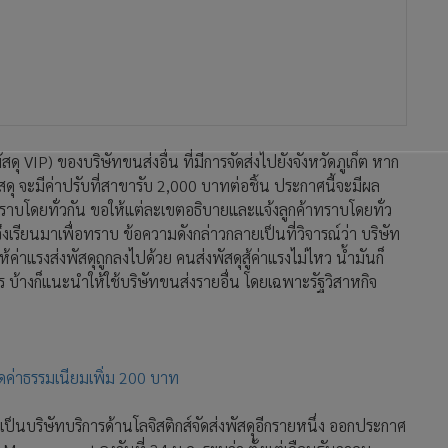
ัสดุ VIP) ของบริษัทขนส่งอื่น ที่มีการจัดส่งไปยังจังหวัดภูเก็ต หาก
ดุ จะมีค่าปรับที่สาขารับ 2,000 บาทต่อชิ้น ประกาศนี้จะมีผล
ทราบโดยทั่วกัน ขอให้แต่ละเขตอธิบายและแจ้งลูกค้าทราบโดยทั่ว
งเรียนมาเพื่อทราบ ข้อความดังกล่าวกลายเป็นที่วิจารณ์ว่า บริษัท
้ค่าแรงส่งพัสดุถูกลงไปด้วย คนส่งพัสดุสู้ค่าแรงไม่ไหว น้ำมันก็
ร บ้างก็แนะนำให้ใช้บริษัทขนส่งรายอื่น โดยเฉพาะรัฐวิสาหกิจ
ิดค่าธรรมเนียมเพิ่ม 200 บาท
งเป็นบริษัทบริการด้านโลจิสติกส์จัดส่งพัสดุอีกรายหนึ่ง ออกประกาศ