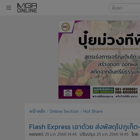
เลือกเครื่องมือท
•
หน้าหลัก
ค้นหา
•
ทันเหตุการณ์
Google
•
ภาคใต้
•
ภูมิภาค
MGR Onl
•
Online Section
ค้นหาขั
•
บันเทิง
•
ผู้จัดการรายวัน
•
คอลัมนิสต์
•
ละคร
•
CbizReview
•
Cyber BIZ
หน้าหลัก
Online Section
Hot Share
•
ผู้จัดกวน
Flash Express เอาด้วย ส่งพัสดุไปภูเก็ต
•
Good health & Well-being
•
Green Innovation & SD
เผยแพร่:
25 ม.ค. 2566 14:46
ปรับปรุง:
25 ม.ค. 2566 14:46
โดย: