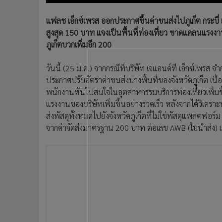
•
อินโดจีน
แฟลช เอ็กซ์เพรส ออกประกาศขึ้นค่าขนส่งไปภูเก็ต กระบี่ 
•
กองทุนรวม
สูงสุด 150 บาท แจงเป็นพื้นที่ท่องเที่ยว ขาดแคลนแรงงาน 
•
Celeb Online
ภูเก็ตบวกเพิ่มอีก 200
•
Factcheck
•
ญี่ปุ่น
วันนี้ (25 ม.ค.) จากกรณีที่บริษัท เจแอนด์ที เอ็กซ์เพรส 
•
News1
ประกาศปรับอัตราค่าขนส่งบางพื้นที่ของจังหวัดภูเก็ต เนื่อ
•
Gotomanager
พนักงานหันไปสนใจในอุตสาหกรรมบริการท่องเที่ยวเพิ่มข
แรงงานของบริษัทเพิ่มขึ้นอย่างรวดเร็ว หลังจากได้วิเคราะ
ส่งพัสดุทั้งหมดไปยังจังหวัดภูเก็ตที่ไม่ใช่พัสดุแพลตฟอร์ม
จากค่าจัดส่งมาตรฐาน 200 บาท ต่อเลข AWB (ใบนำส่ง) เ