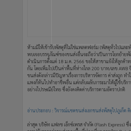
ห้ามมิให้เข้ารับพัสดุที่ไม่ใช่แพลตฟอร์ม (พัสดุทั่วไปและพ
พบเจอบรรจุภัณฑ์ของขนส่งอื่นจะถือว่าเป็นการโยกย้ายพัส
ดำเนินการตั้งแต่ 18 ม.ค. 2566 ขอให้สาขาแจ้งให้ลูกค้า
กัน โดยเพิ่มไปเป็นค่าพื้นที่ห่างไกล 200 บาท/เลข AWB จึ
ขนส่งดังกล่าวมีปัญหาเรื่องการบริหารจัดการ ค่าส่งถูก ทำให
แพงก็หันไปทำอาชีพอื่น แต่กลับผลักภาระมาให้ผู้ใช้บริกา
อย่างไปรษณีย์ไทย ซึ่งยังคงคิดค่าบริการตามอัตราปกติ
อ่านประกอบ : วิจารณ์แซดขนส่งเอกชนส่งพัสดุไปภูเก็ต ค
ล่าสุด บริษัท แฟลช เอ็กซ์เพรส จำกัด (Flash Express) ซึ่