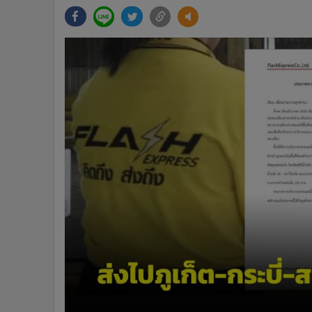
•
Management & HR
•
MGR Live
•
Infographic
•
การเมือง
•
ท่องเที่ยว
•
กีฬา
•
ต่างประเทศ
•
Special Scoop
•
เศรษฐกิจ-ธุรกิจ
•
จีน
•
ชุมชน-คุณภาพชีวิต
•
อาชญากรรม
•
Motoring
•
เกม
•
วิทยาศาสตร์
•
SMEs
•
หุ้น