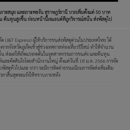
เกาะสมุย และเกาะพะงัน สุราษฎร์ธานี บวกเพิ่มตั้งแต่ 50 บาท
ต้นทุนสูงขึ้น ก่อนหน้านี้เจแอนด์ทีถูกวิจารณ์สนั่น ส่งพัสดุไป
จำกัด (J&T Express) ผู้ให้บริการขนส่งพัสดุด่วนในประเทศไทย ได้
งจากจังหวัดภูเก็ตเข้าสู่ช่วงเทศกาลท่องเที่ยวปีใหม่ ทำให้จำนวน
ึ้น ส่งผลให้เกิดแรงกดดันในอุตสาหกรรมการขนส่ง และต้นทุน
ห์และตัดสินใจโดยสำนักงานใหญ่ ตั้งแต่วันที่ 18 ม.ค. 2566 การจัด
 (พัสดุทั่วไปและ VIP) จะมีการคิดค่าธรรมเนียมการจัดส่งเพิ่มเติม
วลาสิ้นสุดจะแจ้งให้ทราบภายหลัง