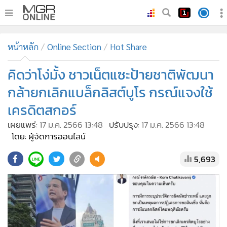
•
หน้าหลัก
หน้าหลัก
Online Section
Hot Share
•
ทันเหตุการณ์
•
คิดว่าโง่มั้ง ชาวเน็ตแซะป้ายชาติพัฒนา
ภาคใต้
•
ภูมิภาค
กล้ายกเลิกแบล็กลิสต์บูโร กรณ์แจงใช้
•
Online Section
เครดิตสกอร์
•
บันเทิง
เผยแพร่:
17 ม.ค. 2566 13:48
ปรับปรุง:
17 ม.ค. 2566 13:48
•
ผู้จัดการรายวัน
โดย: ผู้จัดการออนไลน์
•
คอลัมนิสต์
5,693
•
ละคร
•
CbizReview
•
Cyber BIZ
•
ผู้จัดกวน