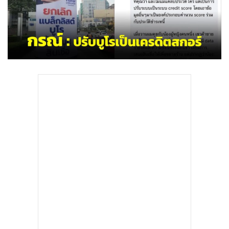
•
Good health & Well-being
•
Green Innovation & SD
•
Management & HR
•
MGR Live
•
Infographic
•
การเมือง
•
ท่องเที่ยว
•
กีฬา
•
ต่างประเทศ
•
Special Scoop
•
เศรษฐกิจ-ธุรกิจ
•
จีน
•
ชุมชน-คุณภาพชีวิต
•
อาชญากรรม
•
Motoring