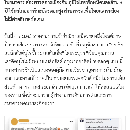
ในธนาคาร ส่องพรรคการเมืองอื่น ภูมิใจไทยพักหนี้คนละล้าน 3
ปี ใช้กลไกออกพันธบัตรดอกสูง ส่วนพรรคเพื่อไทยแค่หาเสียง
ไม่มีคำอธิบายชัดเจน
วันนี้ (17 ม.ค.) รายงานข่าวแจ้งว่า มีชาวเน็ตรายหนึ่งโพสต์ภาพ
ป้ายหาเสียงของพรรคชาติพัฒนากล้า ที่ระบุข้อความว่า "ยกเลิก
แบล็กลิสต์บูโร รื้อระบบสินเชื่อ" โดยระบุว่า "เรียนคุณกรณ์
เครดิตบูโรไม่มีระบบแบล็กลิสต์ กรุณาอย่าติดป้ายตลกๆ แบบนี้
กลางสาทรซึ่งเป็นแหล่งของผู้มีความเชี่ยวชาญทางการเงิน มันดู
ตลก และอาจเข้าข่ายเป็นการเผยแพร่เฟกนิวส์ อนึ่ง ในความเห็น
ส่วนตัว หากท่านเสนอยกเลิกเครดิตบูโร น่าจะทำให้คะแนนเสียง
ของท่าน ซึ่งน่าจะมาจากผู้ทำงานทางด้านการเงินและการ
ธนาคารหดหายลงอีกด้วย"