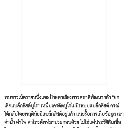
•
เกม
•
วิทยาศาสตร์
•
SMEs
•
หุ้น
•
อินโดจีน
•
กองทุนรวม
•
Celeb Online
•
Factcheck
•
ญี่ปุ่น
•
News1
•
Gotomanager
พบชาวเน็ตรายหนึ่งแซะป้ายหาเสียงพรรคชาติพัฒนากล้า "ยก
เลิกแบล็กลิสต์บูโร" เหน็บเครดิตบูโรไม่มีระบบแบล็กลิสต์ กรณ์
โต้กลับโดยพฤตินัยมีแบล็กลิสต์อยู่แล้ว แนะรื้อการเก็บข้อมูล เอา
ค่าน้ำ ค่าไฟ ค่าโทรศัพท์มาประกอบด้วย ไม่ใช่แค่ประวัติสินเชื่อ