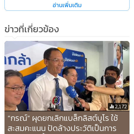
อ่านเพิ่มเติม
เมื่อวานผมคุยกับน้องผู้หญิงคนหนึ่ง เขาค้าขายอยู่ใน
ข่าวที่เกี่ยวข้อง
แพลตฟอร์มหนึ่ง ทางแพลตฟอร์มมีดาต้า (Data) รายได้และ
ความขยันของน้องเขา เลยมีการเสนอสินเชื่อให้เพื่อขยายร้าน แต่
ปรากฏว่าน้อง "ติดบูโร" เพราะยังเคลียร์หนี้ที่อื่นไม่หมด (ผ่อน
จ่ายอยู่) ทางแพลตฟอร์มเลยปล่อยสินเชื่อไม่ได้ นี่แหละครับ
ความหมายของคำว่า "แบล็กลิสต์" เราไม่ใช่ประเทศร่ำรวย เรา
ต้องมีระบบการเงินที่ให้โอกาสคนยากคนจนมากกว่านี้ครับ นี่ก็
ความเห็นส่วนตัวผมเหมือนกัน"
2,172
“กรณ์” ผุดยกเลิกแบล็กลิสต์บูโร ใช้
สะสมคะแนน ปัดล้างประวัติเป็นการ