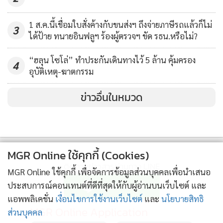
ค่าโทรศัพท์ เพราะเห็นว่าควรมีประวัติที่เป็นบวกต่อชีวิตด้วย
ไม่ใช่เอาเพียงแค่ข้อมูลในอดีตที่เป็นลบ มาเป็นตัวพิจารณา
1 ส.ค.นี้เชื่อมใบสั่งค้างกับขนส่งฯ ถึงจ่ายภาษีรถแล้วก็ไม่
3
เครดิตเพียงเท่านั้น
ได้ป้าย ทนายอินฟลูฯ ร้องผู้ตรวจฯ ขัด รธน.หรือไม่?
“ฮลุน โซโล่” ทำประกันเดินทางไว้ 5 ล้าน คุ้มครอง
นายกรณ์กล่าวว่า จากการสอบถามประชาชนที่เคยผิดนัดชำระ
4
อุบัติเหตุ-ฆาตกรรม
เงินกู้มา ไม่ว่าจะนานกี่ปี วันนี้ไม่สามารถที่จะกู้ยืมเงินจากสถาบัน
การเงินในระบบได้ เหลือที่พึ่งเดียวคือนายทุนนอกระบบ อัตรา
ข่าวอื่นในหมวด
ดอกเบี้ย เดือนละ 10-20% อยู่ยากมาก และเมื่อใครติดแบล็
กลิสต์แล้ว สภาพเหมือนตกนรก ยากมากที่จะฟื้นคืนชีพกลับมา
ทางเศรษฐกิจ ตนในฐานะนักการเมือง ซึ่งเป็นตัวแทนประชาชน
รู้สึกหนักใจมาก เพราะมีปัญหามานานและหนักหนาสาหัสมาก
MGR Online ใช้คุกกี้ (Cookies)
ขึ้น โดยเฉพาะหลังวิกฤตโควิด-19 การรื้อระบบเก็บข้อมูลของ
ติดตามข่าวสารผ่านทาง LINE
MGR Online ใช้คุกกี้ เพื่อจัดการข้อมูลส่วนบุคคลเพื่อนำเสนอ
เครดิตบูโร จึงเป็นวิธีที่จะช่วยเหลือประชาชนอย่างยั่งยืน เพื่อให้
ประสบการณ์คอนเทนต์ที่ดีที่สุดให้กับผู้อ่านบนเว็บไซต์ และ
ทุกคนสามารถที่จะกู้ยืมในอัตราดอกเบี้ยที่เป็นธรรมจากสถาบัน
แอพพลิเคชั่น
เงื่อนไขการใช้งานเว็บไซต์
และ
นโยบายสิทธิ
การเงินในระบบได้ เพื่อให้ชีวิตความเป็นอยู่ของประชาชนดีขึ้น
MGR Online Application
ส่วนบุคคล
โดยไม่รบกวนเงินภาษีของประชาชนแม้แต่บาทเดียว เพราะเชื่อ