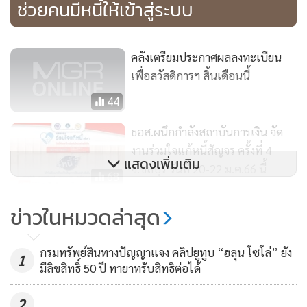
ช่วยคนมีหนี้ให้เข้าสู่ระบบ
คลังเตรียมประกาศผลลงทะเบียน
เพื่อสวัสดิการฯ สิ้นเดือนนี้
44
ธอส.ผนึกกำลังสถาบันการเงิน จัด
งานร่วมใจแก้หนี้สัญจร ครั้งที่ 4
อีกด้านหนึ่ง เมื่อวันที่ 16 ม.ค. พรรคชาติพัฒนากล้าแถลงข่าว
แสดงเพิ่มเติม
จ.ชลบุรี วันที่ 20-22 ม.ค.66 นี้
“ยกเลิกแบล็กลิสต์บูโร รื้อระบบสินเชื่อ” โดยได้นำกลุ่มตัวอย่างที่
68
ถูกปฏิเสธการให้สินเชื่อจากสถาบันการเงินมาร่วมแถลงข่าว
SAM ปิดดีลขายหุ้นกู้ครั้งแรก 2,500
ข่าวในหมวดล่าสุด
ประมาณ 10 คน โดยนายกรณ์แถลงว่า นโยบายของพรรคจะรื้อ
ล้านบาท ยอดจองเกินเป้า
ระบบเก็บข้อมูลของ บริษัท ข้อมูลเครดิตแห่งชาติ จำกัด หรือ
203
กรมทรัพย์สินทางปัญญาแจง คลิปยูทูบ “ฮลุน โซโล่” ยัง
เครดิตบูโร โดยแทนที่จะเก็บข้อมูลเพียงแค่ประวัติการชำระหนี้
1
มีลิขสิทธิ์ 50 ปี ทายาทรับสิทธิต่อได้
ของสถาบันการเงินเพียงอย่างเดียว ให้สามารถนำข้อมูลทุกชนิด
ที่จะบ่งบอกสถานะที่แท้จริงของตัวผู้กู้ ไม่ว่าจะเป็น ค่าน้ำ ค่าไฟ
2