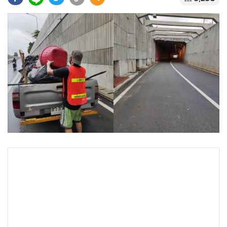
•
Good health & Well-being
•
Green Innovation & SD
•
Management & HR
•
MGR Live
•
Infographic
•
การเมือง
•
ท่องเที่ยว
•
กีฬา
•
ต่างประเทศ
•
Special Scoop
•
เศรษฐกิจ-ธุรกิจ
•
จีน
•
ชุมชน-คุณภาพชีวิต
•
อาชญากรรม
•
Motoring