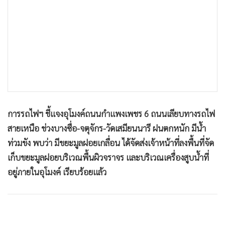
•
เกม
•
วิทยาศาสตร์
•
SMEs
•
หุ้น
•
อินโดจีน
•
กองทุนรวม
•
Celeb Online
การรถไฟฯ ชี้แจงอุโมงค์ถนนกำแพงเพชร 6 ถนนเลียบทางรถไฟ
•
Factcheck
สายเหนือ ช่วงบางซื่อ-จตุจักร-วัดเสมียนนารี ฝนตกหนัก มีน้ำ
•
ญี่ปุ่น
ท่วมขัง พบว่า มีขยะมูลฝอยเกลื่อน ได้จัดส่งเจ้าหน้าที่ลงพื้นที่จัด
•
News1
เก็บขยะมูลฝอยบริเวณพื้นผิวจราจร และบริเวณเครื่องสูบน้ำที่
•
Gotomanager
อยู่ภายในอุโมงค์ เรียบร้อยแล้ว