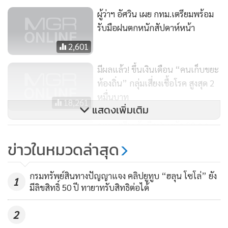
ผู้ว่าฯ อัศวิน เผย กทม.เตรียมพร้อม
รับมือฝนตกหนักสัปดาห์หน้า
2,601
มีผลแล้ว! ขึ้นเงินเดือน “คนเก็บขยะ
ท้องถิ่น” กลุ่มเสี่ยงเชื้อโรค สูงสุด 2
หมื่นบาท
18,261
แสดงเพิ่มเติม
กทม.เตรียมรับมือฝนหนัก 30 ส.ค.-
5 ก.ย.นี้ ยกแผนเผชิญเหตุอุทกภัยฯ
ข่าวในหมวดล่าสุด
เร่งระบายน้ำสู่ระบบหลัก-ระบบรอง
234
ลดผลกระทบให้ประชาชน
กรมทรัพย์สินทางปัญญาแจง คลิปยูทูบ “ฮลุน โซโล่” ยัง
1
มีลิขสิทธิ์ 50 ปี ทายาทรับสิทธิต่อได้
2