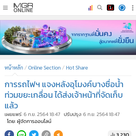
•
หน้าหลัก
•
ทันเหตุการณ์
•
ภาคใต้
•
ภูมิภาค
•
Online Section
หน้าหลัก
Online Section
Hot Share
•
บันเทิง
•
ผู้จัดการรายวัน
การรถไฟฯ แจงหลังอุโมงค์บางซื่อน้ำ
•
คอลัมนิสต์
ท่วมขยะเกลื่อน ได้ส่งเจ้าหน้าที่จัดเก็บ
•
ละคร
แล้ว
•
CbizReview
เผยแพร่:
6 ก.ย. 2564 18:47
ปรับปรุง:
6 ก.ย. 2564 18:47
•
Cyber BIZ
โดย: ผู้จัดการออนไลน์
•
ผู้จัดกวน
3,230