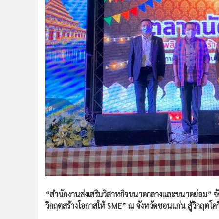
•
Management & HR
•
MGR Live
•
Infographic
•
การเมือง
•
ท่องเที่ยว
•
กีฬา
•
ต่างประเทศ
•
Special Scoop
•
เศรษฐกิจ-ธุรกิจ
•
จีน
•
ชุมชน-คุณภาพชีวิต
•
อาชญากรรม
•
Motoring
•
เกม
•
วิทยาศาสตร์
“สำนักงานส่งเสริมวิสาหกิจขนาดกลางและขนาดย่อม” จ
•
SMEs
วิกฤตสร้างโอกาสให้ SME” ณ จังหวัดขอนแก่น สู้วิกฤตโค
•
หุ้น