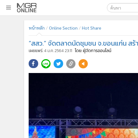
เลือกเครื่องมือท
•
หน้าหลัก
หน้าหลัก
Online Section
Hot Share
ค้นหา
•
ทันเหตุการณ์
Google
•
ภาคใต้
“สสว.” จัดตลาดนัดชุมชน จ.ขอนแก่น สร้า
•
ภูมิภาค
MGR Onl
เผยแพร่:
4 ม.ค. 2564 23:11
โดย: ผู้จัดการออนไลน์
•
Online Section
ค้นหาขั
•
บันเทิง
•
ผู้จัดการรายวัน
•
คอลัมนิสต์
•
ละคร
•
CbizReview
•
Cyber BIZ
•
ผู้จัดกวน
•
Good health & Well-being
•
Green Innovation & SD