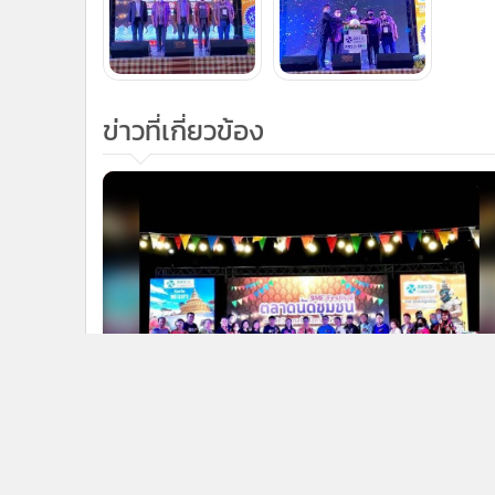
ข่าวที่เกี่ยวข้อง
1
ผ่าวิกฤตสู้ภัยโควิดกับงาน สสว.
CONNEXT : SME FESTIVAL ณ กว๊าน