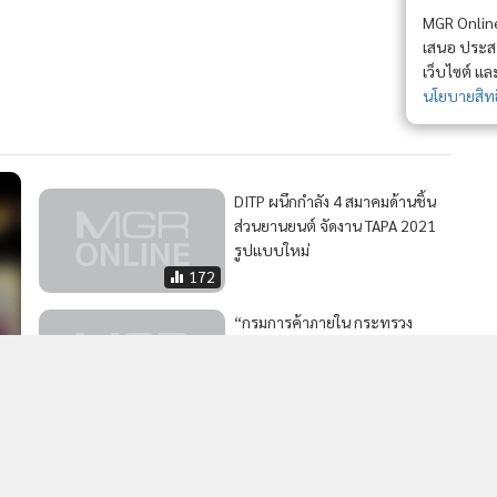
MGR Online 
เสนอ ประสบก
เว็บไซต์ แ
นโยบายสิทธ
DITP ผนึกกำลัง 4 สมาคมด้านชิ้น
ส่วนยานยนต์ จัดงาน TAPA 2021
รูปแบบใหม่
172
“กรมการค้าภายใน กระทรวง
พาณิชย์ จับมือ เซ็นทรัล จัดงาน
“ส่งความสุข จับสวนใส่กระเช้า โดย
FARM OUTLET”
191
42
ขอนแก่นเดินหน้าจัดงาน
Countdown 2021 เน้นคัดกรอง
โรคหน้างานแทน