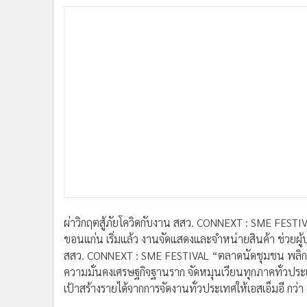
•
อินโดจีน
•
กองทุนรวม
•
Celeb Online
•
Factcheck
•
ญี่ปุ่น
•
News1
•
Gotomanager
ผ่าวิกฤตสู้ภัยโควิดกับงาน สสว. CONNEXT : SME FESTI
ขอนแก่น เริ่มแล้ว งานจัดแสดงและจำหน่ายสินค้า ช่วยผ
สสว. CONNEXT : SME FESTIVAL “ตลาดนัดชุมชน พลิกวิกฤ
ความมั่นคงเศรษฐกิจฐานราก จัดหมุนเวียนทุกภาคทั่วประเท
เป้าสร้างรายได้จากการจัดงานทั่วประเทศให้เอสเอ็มอี กว่