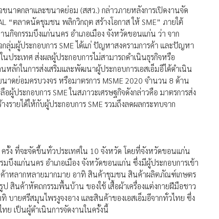
หกิจขนาดกลาและขนาดย่อม (สสว.) กล่าวภายหลังการเปิดงานจัด
 “ตลาดนัดชุมชน พลิกวิกฤต สร้างโอกาส ให้ SME” ภายใต้
นกิจกรรมบึงแก่นนคร อำเภอเมือง จังหวัดขอนแก่น ว่า จาก
กลุ่มผู้ประกอบการ SME ได้แก่ ปัญหาสงครามการค้า และปัญหา
ในประเทศ ส่งผลผู้ประกอบการไม่สามารถดำเนินธุรกิจหรือ
นหลักในการส่งเสริมและพัฒนาผู้ประกอบการเอสเอ็มอีได้ดำเนิน
นาดย่อมครบวงจร หรือมาตรการ MSME 2020 จำนวน 8 ด้าน
ลือผู้ประกอบการ SME ในสภาวะเศรษฐกิจดังกล่าวคือ มาตรการส่ง
สร้างรายได้ให้กับผู้ประกอบการ SME รวมถึงลดผลกระทบจาก
0 ครั้ง ที่จะจัดขึ้นทั่วประเทศใน 10 จังหวัด โดยที่จังหวัดขอนแก่น
รมบึงแก่นนคร อำเภอเมือง จังหวัดขอนแก่น ซึ่งมีผู้ประกอบการเข้า
ินค้าหลากหลายมากมาย อาทิ สินค้าชุมชน สินค้าผลิตภัณฑ์เกษตร
 สินค้าหัตถกรรมพื้นบ้าน ของใช้ เสื้อผ้าเครื่องแต่งกายฝีมือชาว
ิ บายศรีสมุนไพรงูจงอาง และสินค้าของเอสเอ็มอีจากทั่วไทย ซึ่ง
ทย เป็นผู้ดำเนินการจัดงานในครั้งนี้