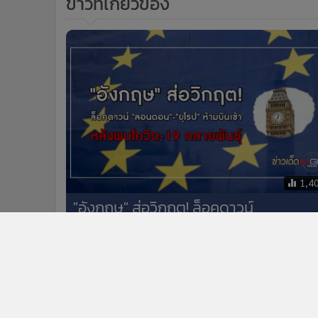
ข่าวที่เกี่ยวข้อง
1,4
"อังกฤษ" ส่อวิกฤต! ล็อคดาวน์
"ลอนดอน"-"ยุโรป" ห้ามบินเข้า หลังพบโ
วิด-19 กลายพันธุ์