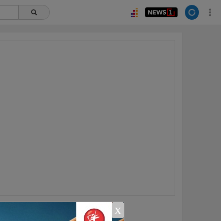
x
ยอดนิยม