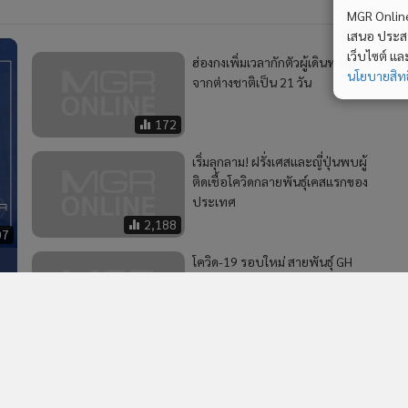
MGR Online 
เสนอ ประสบก
เว็บไซต์ แ
ฮ่องกงเพิ่มเวลากักตัวผู้เดินทางมา
นโยบายสิทธ
จากต่างชาติเป็น 21 วัน
172
เริ่มลุกลาม! ฝรั่งเศสและญี่ปุ่นพบผู้
ติดเชื้อโควิดกลายพันธุ์เคสแรกของ
ประเทศ
2,188
07
โควิด-19 รอบใหม่ สายพันธุ์ GH
จาก "อินเดีย" สู่ "ตลาดกุ้ง
ค
สมุทรสาคร"
1,144