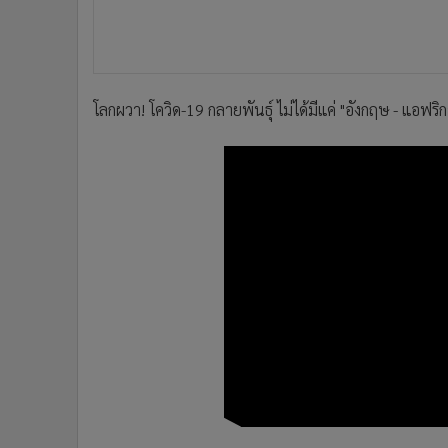
•
อินโดจีน
•
กองทุนรวม
•
Celeb Online
•
Factcheck
โลกผวา! โควิด-19 กลายพันธุ์ ไม่ได้มีแค่ "อังกฤษ - แอฟริก
•
ญี่ปุ่น
•
News1
•
Gotomanager