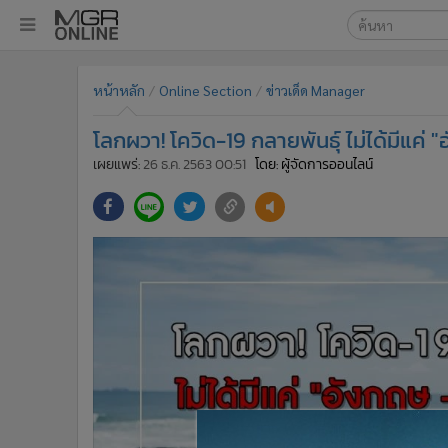
เลือกเครื่องมือท
•
หน้าหลัก
หน้าหลัก
Online Section
ข่าวเด็ด Manager
ค้นหา
•
ทันเหตุการณ์
Google
•
ภาคใต้
โลกผวา! โควิด-19 กลายพันธุ์ ไม่ได้มีแค่ 
•
ภูมิภาค
MGR Onl
เผยแพร่:
26 ธ.ค. 2563 00:51
โดย: ผู้จัดการออนไลน์
•
Online Section
ค้นหาขั
•
บันเทิง
•
ผู้จัดการรายวัน
•
คอลัมนิสต์
•
ละคร
•
CbizReview
•
Cyber BIZ
•
ผู้จัดกวน
•
Good health & Well-being
•
Green Innovation & SD