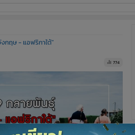
ี่ใช้
"อังกฤษ - แอฟริกาใต้"
ine
้นสูง
774