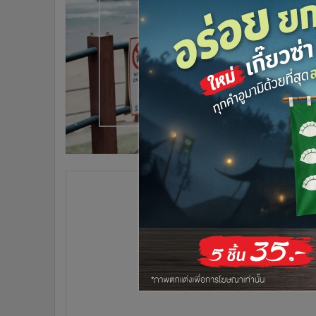
•
Management & HR
•
MGR Live
•
Infographic
•
การเมือง
•
ท่องเที่ยว
•
กีฬา
•
ต่างประเทศ
•
Special Scoop
•
เศรษฐกิจ-ธุรกิจ
•
จีน
•
ชุมชน-คุณภาพชีวิต
•
อาชญากรรม
•
Motoring
•
เกม
•
วิทยาศาสตร์
•
SMEs
•
หุ้น