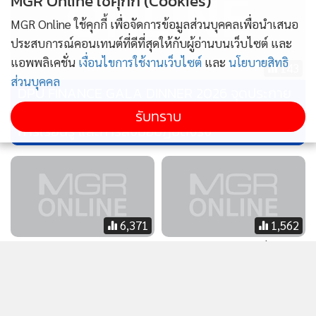
MGR Online ใช้คุกกี้ (Cookies)
MGR Online ใช้คุกกี้ เพื่อจัดการข้อมูลส่วนบุคคลเพื่อนำเสนอ
ประสบการณ์คอนเทนต์ที่ดีที่สุดให้กับผู้อ่านบนเว็บไซต์ และ
แอพพลิเคชั่น
เงื่อนไขการใช้งานเว็บไซต์
และ
นโยบายสิทธิ
143
ส่วนบุคคล
DPU FINANCE GALA DINNER 2026 จุดประกาย
นักศึกษาการเงินรุ่นใหม่ ผ่านค่ำคืนแห่งมิตรภาพ
รับทราบ
การเรียนรู้ และการลงมือปฏิบัติจริง
6,371
1,562
ในหลวง-พระราชินี
อ.ตฤณห์เตือน! อย่าเพิ่งรีบ
พระราชทานเพลิงศพ
สรุปมูล ‘เหตุกราดยิง’ ใน
ศ.นพ.สงคราม และ คุณหญิง
โรงเรียน หวั่นความเข้าใจผิด
สุมนา