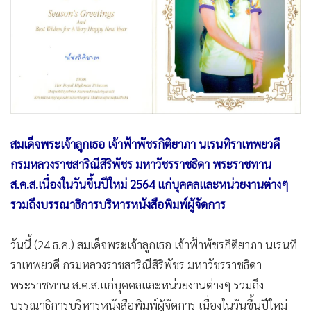
•
Good health & Well-being
•
Green Innovation & SD
•
Management & HR
•
MGR Live
•
Infographic
•
การเมือง
•
ท่องเที่ยว
สมเด็จพระเจ้าลูกเธอ เจ้าฟ้าพัชรกิติยาภา นเรนทิราเทพยวดี
•
กีฬา
กรมหลวงราชสาริณีสิริพัชร มหาวัชรราชธิดา พระราชทาน
•
ต่างประเทศ
ส.ค.ส.เนื่องในวันขึ้นปีใหม่ 2564 แก่บุคคลและหน่วยงานต่างๆ
•
Special Scoop
รวมถึงบรรณาธิการบริหารหนังสือพิมพ์ผู้จัดการ
•
เศรษฐกิจ-ธุรกิจ
•
จีน
วันนี้ (24 ธ.ค.) สมเด็จพระเจ้าลูกเธอ เจ้าฟ้าพัชรกิติยาภา นเรนทิ
•
ชุมชน-คุณภาพชีวิต
ราเทพยวดี กรมหลวงราชสาริณีสิริพัชร มหาวัชรราชธิดา
•
อาชญากรรม
พระราชทาน ส.ค.ส.แก่บุคคลและหน่วยงานต่างๆ รวมถึง
•
Motoring
บรรณาธิการบริหารหนังสือพิมพ์ผู้จัดการ เนื่องในวันขึ้นปีใหม่