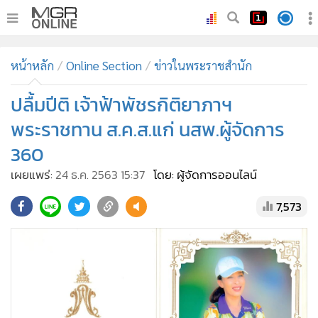
•
หน้าหลัก
หน้าหลัก
Online Section
ข่าวในพระราชสำนัก
•
ทันเหตุการณ์
•
ปลื้มปีติ เจ้าฟ้าพัชรกิติยาภาฯ
ภาคใต้
•
ภูมิภาค
พระราชทาน ส.ค.ส.แก่ นสพ.ผู้จัดการ
•
Online Section
360
•
บันเทิง
เผยแพร่:
24 ธ.ค. 2563 15:37
โดย: ผู้จัดการออนไลน์
•
ผู้จัดการรายวัน
7,573
•
คอลัมนิสต์
•
ละคร
•
CbizReview
•
Cyber BIZ
•
ผู้จัดกวน