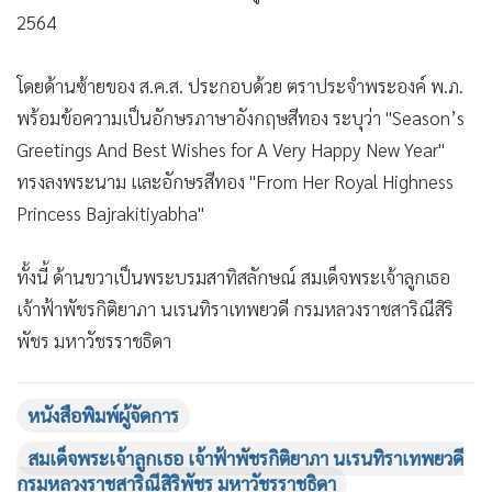
•
เกม
2564
•
วิทยาศาสตร์
โดยด้านซ้ายของ ส.ค.ส. ประกอบด้วย ตราประจำพระองค์ พ.ภ.
•
SMEs
พร้อมข้อความเป็นอักษรภาษาอังกฤษสีทอง ระบุว่า "Season’s
•
หุ้น
Greetings And Best Wishes for A Very Happy New Year"
•
อินโดจีน
ทรงลงพระนาม และอักษรสีทอง "From Her Royal Highness
•
กองทุนรวม
Princess Bajrakitiyabha"
•
Celeb Online
•
Factcheck
ทั้งนี้ ด้านขวาเป็นพระบรมสาทิสลักษณ์ สมเด็จพระเจ้าลูกเธอ
•
ญี่ปุ่น
เจ้าฟ้าพัชรกิติยาภา นเรนทิราเทพยวดี กรมหลวงราชสาริณีสิริ
•
News1
พัชร มหาวัชรราชธิดา
•
Gotomanager
หนังสือพิมพ์ผู้จัดการ
สมเด็จพระเจ้าลูกเธอ เจ้าฟ้าพัชรกิติยาภา นเรนทิราเทพยวดี
กรมหลวงราชสาริณีสิริพัชร มหาวัชรราชธิดา