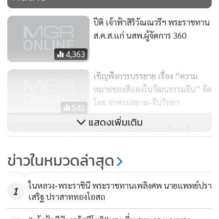
ปีติ เจ้าฟ้าสิริวัณณวรีฯ พระราชทาน
ส.ค.ส.แก่ นสพ.ผู้จัดการ 360
4,363
เชิญฟังการบรรยาย เรื่อง “ความ
หมายของสีแดงในวัฒนธรรมจีน” จัด
โดย อาศรมสยาม-จีนวิทยา
541
แสดงเพิ่มเติม
“สมยศ” โพสต์ หมายเรียกคดี 112
ลั่น จะไม่ยอมให้ ม.112 เป็นภาระลูก
ข่าวในหมวดล่าสุด
หลาน
1,732
ไม่มีอะไรไปสู้เค้า! “ปอง อัญชะลี”
ในหลวง-พระราชินี พระราชทานเพลิงศพ นายแพทย์ปรา
1
ระบุไม่มีแถลงข่าว ไม่ต้องตามหา
เสริฐ ปราสาททองโอสถ
มกราคมเจอกัน
93,311