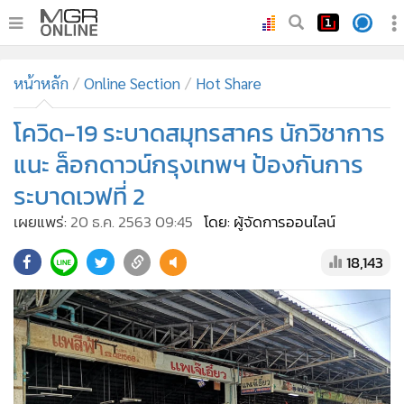
•
หน้าหลัก
หน้าหลัก
Online Section
Hot Share
•
ทันเหตุการณ์
•
โควิด-19 ระบาดสมุทรสาคร นักวิชาการ
ภาคใต้
•
ภูมิภาค
แนะ ล็อกดาวน์กรุงเทพฯ ป้องกันการ
•
Online Section
ระบาดเวฟที่ 2
•
บันเทิง
เผยแพร่:
20 ธ.ค. 2563 09:45
โดย: ผู้จัดการออนไลน์
•
ผู้จัดการรายวัน
18,143
•
คอลัมนิสต์
•
ละคร
•
CbizReview
•
Cyber BIZ
•
ผู้จัดกวน