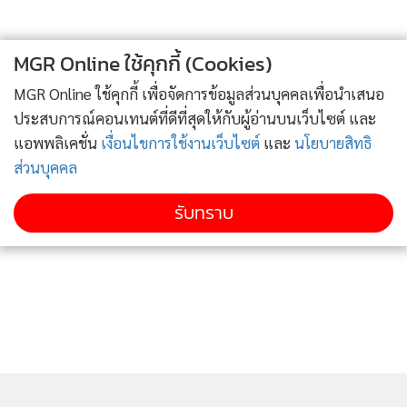
ทำเศรษฐกิจเชียงใหม่เชียงรายพินาศในช่วงพีคของฤดูการท่อง
เที่ยวหน้าหนาวนับหลายร้อยล้านบาท หรือชนพันล้านก็เป็นไป
MGR Online ใช้คุกกี้ (Cookies)
ได้ และในการระบาดเวฟสองในครั้งนี้ พวกแก๊งหิ้วคนข้ามฝั่ง รวม
MGR Online ใช้คุกกี้ เพื่อจัดการข้อมูลส่วนบุคคลเพื่อนำเสนอ
ถึงนายจ้างเห็นแก่ประโยชน์ส่วนตนไม่กี่คน ทำเศรษฐกิจของ
ประสบการณ์คอนเทนต์ที่ดีที่สุดให้กับผู้อ่านบนเว็บไซต์ และ
สมุทรสาครพังหลายพันล้าน และถ้าการระบาดจากสมุทรสาคร
แอพพลิเคชั่น
เงื่อนไขการใช้งานเว็บไซต์
และ
นโยบายสิทธิ
เข้ามาถึงกรุงเทพฯได้นั้นคือความเสียหายหลายหมื่นล้านที่ต้อง
ส่วนบุคคล
จ่ายไปในครั้งนี้ที่เริ่มจากพวกที่เห็นแก่ตัวไม่กีคน
รับทราบ
ผมได้แต่หวังให้ผู้มีอำนาจเกี่ยวข้องสั่ง Full Lockdown
สมุทรสาคร ในวันพรุ่งนี้ พร้อมกับตะลุยปูพรมหาผู้ป่วยทั้งพื้นที่
ให้ขยายวงมากกว่านี้ และไม่ต้องมาพูดหรือทำอะไรที่ดูซอฟอ่อน
นุ่มแบบที่ออกทีวีรวมการเฉพาะกิจในคืนเมื่อวานนี้ ควรสั่งการ
เด็ดขาดไปเลยว่าถ้าไม่มีอะไรก็ไม่ต้องออกมาจากบ้านเหมือน
ล็อกดาว์นอู่ฮั่น และควรจะต้องหยุดกรุงเทพฯบางส่วน semi-
lockdown สัก 7 วัน เพื่อดูผลของผู้ติดเชื้อ ถ้าทุกอย่างคลายตัวลง