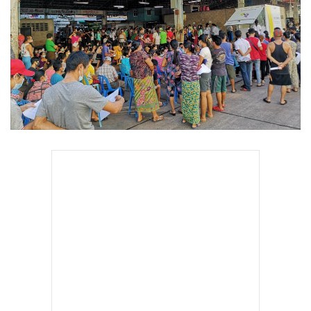
•
Good health & Well-being
•
Green Innovation & SD
•
Management & HR
•
MGR Live
•
Infographic
•
การเมือง
•
ท่องเที่ยว
•
กีฬา
•
ต่างประเทศ
•
Special Scoop
•
เศรษฐกิจ-ธุรกิจ
•
จีน
•
ชุมชน-คุณภาพชีวิต
•
อาชญากรรม
•
Motoring