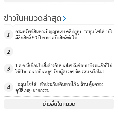
กัน ดังนั้น การติดตามไทม์ไลน์ของผู้ติดเชื้อคงไม่จำเป็นอีกต่อไป
ภาพซ้ำ! บุคลากรทางการแพทย์
แล้ว สิ่งที่ต้องทำในตอนนี้ คือ ล็อกดาวน์สมุทรสาคร เพื่อเซฟ
รพ.สมุทรสาคร ชูป้าย อยู่บ้านหยุด
ข่าวในหมวดล่าสุด
กรุงเทพฯเอาไว้ไม่ให้เป็นแบบหลายประเทศที่รักษาเมืองหลวง
เชื้อ
1,853
และเมืองใหญ่ใกล้เคียงเอาไว้ไม่ได้ ตัวอย่างของ กรุงมะนิลา กรุง
กรมทรัพย์สินทางปัญญาแจง คลิปยูทูบ “ฮลุน โซโล่” ยัง
จาการ์ตา กรุงกัวลาลัมเปอร์ เมืองย่างกุ้ง กรุงฮานอย และที่อื่นๆ
1
มีลิขสิทธิ์ 50 ปี ทายาทรับสิทธิต่อได้
คงเป็นตัวอย่างที่ดีในการทำงานวันพรุ่งนี้ ว่า เราจะไม่เป็นแบบ
นั้นและในทำนองเดียวกันต้อง semi-lockdown กรุงเทพฯตั้งแต่
2
พรุ่งนี้ก็ควรทำได้แล้วสัก 7 วัน เพื่อดูจำนวนผู้ติดเชื้อในกรุงเทพฯ
ถ้ายังไม่หยุดก็คงต้อง Full Lockdown กันยาวขึ้นเหมือนตอน
1 ส.ค.นี้เชื่อมใบสั่งค้างกับขนส่งฯ ถึงจ่ายภาษีรถแล้วก็ไม่
3
ได้ป้าย ทนายอินฟลูฯ ร้องผู้ตรวจฯ ขัด รธน.หรือไม่?
เดือนเมษา-พฤษภา ที่ผ่านมา มันช่วยไม่ได้จริงๆ ที่ต้องทำแบบนี้
เพราะเวฟสองมันจู่โจมเร็วมากแบบตั้งตัวไม่ทัน และใกล้
“ฮลุน โซโล่” ทำประกันเดินทางไว้ 5 ล้าน คุ้มครอง
4
กรุงเทพฯมาก จนน่าวิตกของการระบาดข้ามจังหวัดมา แรงงาน
อุบัติเหตุ-ฆาตกรรม
พม่านับแสนคนที่นั่นต้องมีสักส่วนหนึ่งที่เข้ามาในกรุงเทพฯกัน
บ้าง จากการทำงานส่งสินค้าประจำวัน หรือไม่ก็มาพักผ่อนวัน
ข่าวอื่นในหมวด
หยุด นั่นก็เพียงพอแล้วที่จะอ้างเหตุผลในการ semi-lockdown
ในวันพรุ่งนี้ ถ้ายังจำได้ว่าผมเคยพูดว่าผู้หญิงอาชีพพิเศษไม่กี่คน