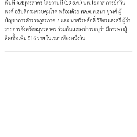
พื้นที่ จ.สมุทรสาคร โดยวานนี้ (19 ธ.ค.) นพ.โอภาส การย์กวิน
พงศ์ อธิบดีกรมควบคุมโรค พร้อมด้วย พล.ต.ท.ธนา ชูวงศ์ ผู้
บัญชาการตำรวจภูธรภาค 7 และ นายวีระศักดิ์ วิจิตรแสงศรี ผู้ว่า
ราชการจังหวัดสมุทรสาคร ร่วมกันแถลงข่าวระบุว่า มีการพบผู้
ติดเชื้อเพิ่ม 516 ราย ในเวลาเพียงหนึ่งวัน