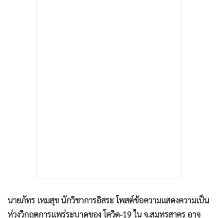
•
เกม
•
วิทยาศาสตร์
•
SMEs
•
หุ้น
•
อินโดจีน
•
กองทุนรวม
•
Celeb Online
•
Factcheck
•
ญี่ปุ่น
•
News1
•
Gotomanager
นายภัทร เหมสุข นักวิชาการอิสระ โพสต์ข้อความแสดงความเป็น
ห่วงวิกฤตการแพร่ระบาดของ โควิด-19 ใน จ.สมุทรสาคร อาจ