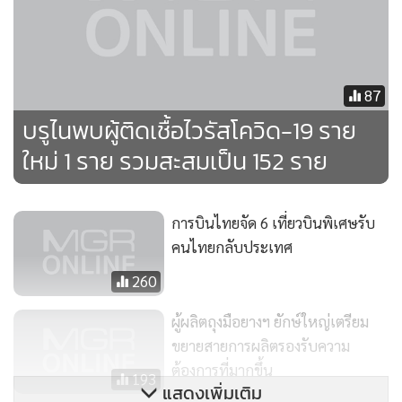
เพียงพันกว่าคนแล้วมีอัตราการติดเชื้อ 43% สมการคณิตศาสตร์
ยกกำลังสองของการติดเชื้อกำลังทำงานอยู่ในเวลานี้ ถ้าจะให้
คำนวณย้อนหลังไปถึงวันระบาดเริ่มแรกแบบเงียบๆ ก็เพียงสอง
87
สัปดาห์กว่าๆ มานี้เองที่คนต้นเชื้อกลุ่มแรกกระจายเชื้อออกมา
บรูไนพบผู้ติดเชื้อไวรัสโควิด-19 ราย
ซึ่งสัมพันธ์กับเวลาของเชื้อกำลังระบาดหนักในพม่า ผมคงไม่ต้อง
อธิบายอะไรมากกว่านี้ เพราะคนที่มีหน้าที่คงจะเข้าใจดีกว่าผม
ใหม่ 1 ราย รวมสะสมเป็น 152 ราย
ถึงสมการกำลังสองของระบาดวิทยาตัวนี้ ถ้าจะเอาคนที่ติดเชื้อใน
กรุงเทพฯเข้าไปรวมด้วย รายที่ไปซื้อของที่มหาชัยก็จะใกล้เวลาที่
การบินไทยจัด 6 เที่ยวบินพิเศษรับ
ผมประเมินการเริ่มต้น
คนไทยกลับประเทศ
260
นั่นหมายความว่า ในชุมชนแรงงานในย่านนั้น ถ้ามีการตรวจเชื้อ
แล้วยึดถือตัวเลข 43% เป็นฐานคำนวณคนกลุ่มใหญ่ นั่นหมายถึง
ผู้ผลิตถุงมือยางฯ ยักษ์ใหญ่เตรียม
คนหลักพันหลักหมื่นหรือหลายหมื่นที่อาจจะต้องเจอว่าติดเชื้อ
ขยายสายการผลิตรองรับความ
ในพื้นที่นั้น นั่นคือ การระบาดเวฟที่สองอย่างสมบูรณ์แบบแล้วที่
ต้องการที่มากขึ้น
193
มหาชัยในชั่วโมงนี้ ผมเชื่อว่า เจ้าหน้าที่ก็รู้เรื่องนี้ดีกว่าผมอีกเช่น
แสดงเพิ่มเติม