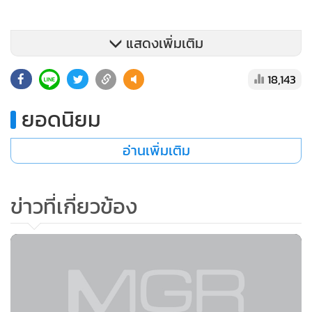
แสดงเพิ่มเติม
18,143
ยอดนิยม
อย่างไรก็ตาม นายภัทร เหมสุข นักวิชาการอิสระ โพสต์เฟซบุ๊ก
อ่านเพิ่มเติม
“Pat Hemasuk” เกี่ยวกับสถานการณ์การระบาดของเชื้อโค
วิด-19 ในพื้นที่ จ.สมุทรสาคร โดยได้ระบุข้อความว่า
ข่าวที่เกี่ยวข้อง
“สิ่งที่ผมเขียนเอาไว้เพียงข้ามวันก็เป็นจริงอย่างที่ผมกลัว จาก 7
คนตอนที่ผมเขียนหลายเป็นห้าร้อยกว่าคนในช่วงข้ามวัน นั่นคือ
เสียงระฆังของเรือไททานิกก่อนชนภูเขาน้ำแข็งอย่างที่ผมเขียน
เอาไว้ตอนจบเมื่อวันก่อน แต่นั่นคือ การสุ่มตรวจแรงงานต่างชาติ