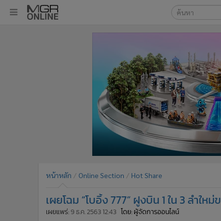
เลือกเครื่องมือท
•
หน้าหลัก
ค้นหา
•
ทันเหตุการณ์
Google
•
ภาคใต้
•
ภูมิภาค
MGR Onl
•
Online Section
ค้นหาขั
•
บันเทิง
•
ผู้จัดการรายวัน
•
คอลัมนิสต์
•
ละคร
•
CbizReview
•
Cyber BIZ
หน้าหลัก
Online Section
Hot Share
•
ผู้จัดกวน
เผยโฉม “โบอิ้ง 777” ฝูงบิน 1 ใน 3 ลำให
•
Good health & Well-being
•
Green Innovation & SD
เผยแพร่:
9 ธ.ค. 2563 12:43
โดย: ผู้จัดการออนไลน์