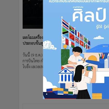
•
อินโดจีน
•
กองทุนรวม
•
Celeb Online
•
Factcheck
•
ญี่ปุ่น
•
News1
เผยโฉมเครื่องบินการบินไทย โบอิ้ง 777-300ER เป็น 1 ใน
ประกอบขั้นสุดท้ายแล้ว กำลังพ่นสี ลุ้นว่าจะส่งมอบตอน
•
Gotomanager
วันนี้ (9 ธ.ค.) ผู้ใช้ทวิตเตอร์ @mattcawby ซึ่งเป็นเจ้า
การบินไทย กำลังพ่นสีในโรงพ่นสีเครื่องบินของบริษัท โบ
โบอิ้ง เอเวอเรตต์ (Boeing Everett Delivery Center) กรุงว
Thai Airways 777 line 1683 HS-
45-04
pic.twitter.com/M7mf
December 8, 2020