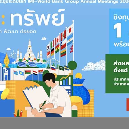
 3 ลำใหม่ที่สั่งซื้อตามแผนปรับปรุงฝูงบิน ล่าสุดออกจากโรงงาน
ไหน
ของเว็บไซต์ paineairport.com ได้โพสต์ภาพเครื่องบินโบอิ้ง 777 ของ
อิ้ง (Boeing Paint Hangar 45-04) ภายในศูนย์ส่งมอบสินค้าของ
อชิงตัน ดี.ซี. สหรัฐอเมริกา
TTA is being painted in the Everett
v7D8QL
— Paine Airport (@mattcawby)