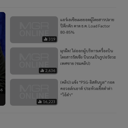
แอร์เอเชียเผยยอดผู้โดยสารปลาย
ปีคึกคัก คาด ธ.ค. Load Factor
80-85%
319
มุกฝืด! ไล่ออกผู้บริหารเครื่องบิน
โดยสารรัสเซีย บินวนเป็นรูปอวัยวะ
เพศชาย (ชมคลิป)
2,636
(คลิป) แข้ง “PSG-อิสตันบูล” กอด
คอวอล์กเอาต์ ประท้วงเชิ้ตดำด่า
56
“ไอ้ดำ”
16,223