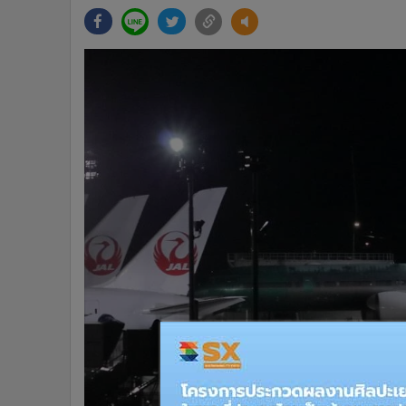
•
Management & HR
•
MGR Live
•
Infographic
•
การเมือง
•
ท่องเที่ยว
•
กีฬา
•
ต่างประเทศ
•
Special Scoop
•
เศรษฐกิจ-ธุรกิจ
•
จีน
•
ชุมชน-คุณภาพชีวิต
•
อาชญากรรม
•
Motoring
•
เกม
•
วิทยาศาสตร์
•
SMEs
•
หุ้น