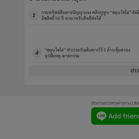
กรมทรัพย์สินทางปัญญาแจง คลิปยูทูบ “ฮลุน โซโล่” ยังมี
1
ลิขสิทธิ์ 50 ปี ทายาทรับสิทธิต่อได้
1 ส.ค.นี้เชื่อมใบสั่งค้างกับขนส่งฯ ถึงจ่ายภาษีรถแล้วก็ไม่ไ
3
ป้าย ทนายอินฟลูฯ ร้องผู้ตรวจฯ ขัด รธน.หรือไม่?
ข่า
ติดตามข่าวสารผ่านทาง LIN