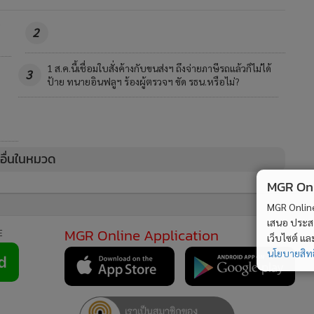
2
ด้
“ฮลุน โซโล่” ทำประกันเดินทางไว้ 5 ล้าน คุ้มครอง
4
อุบัติเหตุ-ฆาตกรรม
วอื่นในหมวด
MGR Onli
MGR Online Application
E
MGR Online 
เสนอ ประสบก
เว็บไซต์ แ
นโยบายสิทธ