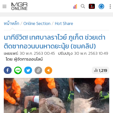
•
หน้าหลัก
หน้าหลัก
Online Section
Hot Share
•
ทันเหตุการณ์
•
นาทีชีวิต! เทศบาลราไวย์ ภูเก็ต ช่วยเต่า
ภาคใต้
•
ภูมิภาค
ติดซากอวนบนหาดยะนุ้ย (ชมคลิป)
•
Online Section
เผยแพร่:
30 พ.ค. 2563 00:45
ปรับปรุง:
30 พ.ค. 2563 10:49
•
บันเทิง
โดย: ผู้จัดการออนไลน์
•
ผู้จัดการรายวัน
1,219
•
คอลัมนิสต์
•
ละคร
•
CbizReview
•
Cyber BIZ
•
ผู้จัดกวน