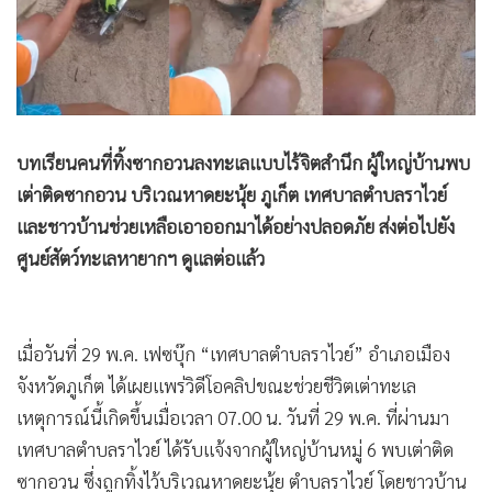
•
Good health & Well-being
•
Green Innovation & SD
•
Management & HR
•
MGR Live
•
Infographic
บทเรียนคนที่ทิ้งซากอวนลงทะเลแบบไร้จิตสำนึก ผู้ใหญ่บ้านพบ
•
การเมือง
เต่าติดซากอวน บริเวณหาดยะนุ้ย ภูเก็ต เทศบาลตำบลราไวย์
•
ท่องเที่ยว
และชาวบ้านช่วยเหลือเอาออกมาได้อย่างปลอดภัย ส่งต่อไปยัง
•
กีฬา
ศูนย์สัตว์ทะเลหายากฯ ดูแลต่อแล้ว
•
ต่างประเทศ
•
Special Scoop
•
เศรษฐกิจ-ธุรกิจ
เมื่อวันที่ 29 พ.ค. เฟซบุ๊ก “เทศบาลตำบลราไวย์” อำเภอเมือง
•
จีน
จังหวัดภูเก็ต ได้เผยแพร่วิดีโอคลิปขณะช่วยชีวิตเต่าทะเล
•
ชุมชน-คุณภาพชีวิต
เหตุการณ์นี้เกิดขึ้นเมื่อเวลา 07.00 น. วันที่ 29 พ.ค. ที่ผ่านมา
•
อาชญากรรม
เทศบาลตำบลราไวย์ ได้รับแจ้งจากผู้ใหญ่บ้านหมู่ 6 พบเต่าติด
•
Motoring
ซากอวน ซึ่งถูกทิ้งไว้บริเวณหาดยะนุ้ย ตำบลราไวย์ โดยชาวบ้าน