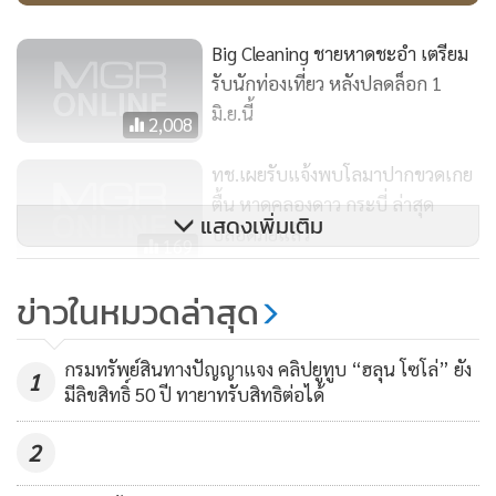
Big Cleaning ชายหาดชะอำ เตรียม
รับนักท่องเที่ยว หลังปลดล็อก 1
มิ.ย.นี้
2,008
ทช.เผยรับแจ้งพบโลมาปากขวดเกย
ตื้น หาดคลองดาว กระบี่ ล่าสุด
แสดงเพิ่มเติม
ปลอดภัยแล้ว
169
ระทึกบนมอเตอร์เวย์! รถคนร้ายค้า
ข่าวในหมวดล่าสุด
ยาหนีตำรวจ ล้อแม็กเสียดสีกับถนน-
ประกายไฟท่วม (ชมคลิป)
8,374
กรมทรัพย์สินทางปัญญาแจง คลิปยูทูบ “ฮลุน โซโล่” ยัง
1
มีลิขสิทธิ์ 50 ปี ทายาทรับสิทธิต่อได้
2