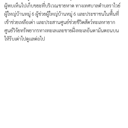
•
เกม
ผู้พบเห็นไปเก็บขยะที่บริเวณชายหาด ทางเทศบาลตำบลราไวย์
ผู้ใหญ่บ้านหมู่ 6 ผู้ช่วยผู้ใหญ่บ้านหมู่ 6 และประชาชนในพื้นที่
•
วิทยาศาสตร์
เข้าช่วยเหลือเต่า และประสานศูนย์ช่วยชีวิตสัตว์ทะเลหายาก
•
SMEs
ศูนย์วิจัยทรัพยากรทางทะเลและชายฝั่งทะเลอันดามันตอนบน
•
หุ้น
ให้รับเต่าไปดูแลต่อไป
•
อินโดจีน
•
กองทุนรวม
•
Celeb Online
•
Factcheck
•
ญี่ปุ่น
•
News1
•
Gotomanager