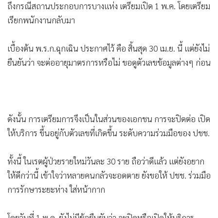
เรียกพนักงานกลับมา
•
เกม
•
วิทยาศาสตร์
เบื้องต้น พ.ร.ก.ฉุกเฉิน ประกาศไว้ คือ สิ้นสุด 30 เม.ย. นี้ แต่ยังไม่
•
SMEs
ยืนยันว่า จะต่ออายุมาตรการหรือไม่ ขอดูตัวเลขข้อมูลต่างๆ ก่อน
•
หุ้น
•
อินโดจีน
•
กองทุนรวม
•
Celeb Online
ดังนั้น การเตรียมการจึงเป็นในส่วนของเอกชน การจะปิดต่อ เปิด
•
Factcheck
ให้บริการ ขึ้นอยู่กับตัวเลขที่เกิดขึ้น ระดับความร่วมมือของ ปชช.
•
ญี่ปุ่น
•
News1
ทั้งนี้ ในเรตผู้ป่วยรายใหม่วันละ 30 ราย ถือว่าดีแล้ว แต่ยังอยาก
•
Gotomanager
ให้ดีกว่านี้ เข้าใจว่าหลายคนกลัวจะอดตาย ยังขอให้ ปชช. ร่วมมือ
การรักษาระยะห่าง ใส่หน้ากาก
โดยวันที่ 1 พ.ค. ยังไม่มีข้อยืนยันว่า จะปิดหรือเปิดให้บริการ