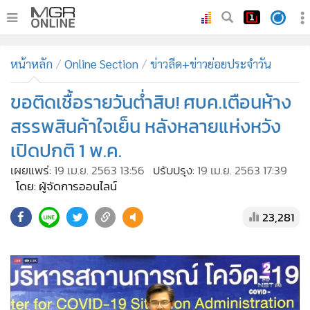
•
หน้าหลัก
หน้าหลัก
Online Section
ข่าวลีด+ข่าวย่อยประจำวัน
•
ทันเหตุการณ์
•
ขอติดเชื้อรายวันต่ำสิบ! ศบค.เตือนห้าง
ภาคใต้
•
ภูมิภาค
สรรพสินค้าใจเย็น หลังหลายแห่งหวัง
•
Online Section
เปิดปกติ 1 พ.ค.
•
บันเทิง
เผยแพร่:
19 เม.ย. 2563 13:56
ปรับปรุง:
19 เม.ย. 2563 17:39
•
ผู้จัดการรายวัน
โดย: ผู้จัดการออนไลน์
•
คอลัมนิสต์
23,281
•
ละคร
•
CbizReview
•
Cyber BIZ
•
ผู้จัดกวน