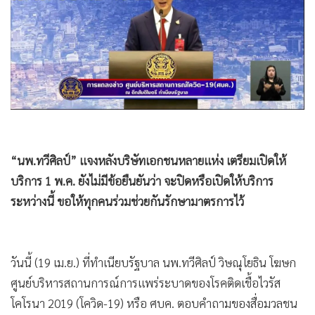
•
Good health & Well-being
•
Green Innovation & SD
•
Management & HR
•
MGR Live
•
Infographic
•
การเมือง
•
ท่องเที่ยว
“นพ.ทวีศิลป์” แจงหลังบริษัทเอกชนหลายแห่ง เตรียมเปิดให้
•
กีฬา
บริการ 1 พ.ค. ยังไม่มีข้อยืนยันว่า จะปิดหรือเปิดให้บริการ
•
ต่างประเทศ
ระหว่างนี้ ขอให้ทุกคนร่วมช่วยกันรักษามาตรการไว้
•
Special Scoop
•
เศรษฐกิจ-ธุรกิจ
•
จีน
วันนี้ (19 เม.ย.) ที่ทำเนียบรัฐบาล นพ.ทวีศิลป์ วิษณุโยธิน โฆษก
•
ชุมชน-คุณภาพชีวิต
ศูนย์บริหารสถานการณ์การแพร่ระบาดของโรคติดเชื้อไวรัส
•
อาชญากรรม
โคโรนา 2019 (โควิด-19) หรือ ศบค. ตอบคำถามของสื่อมวลชน
•
Motoring
ถึงกรณีสถานประกอบการบางแห่ง เตรียมเปิด 1 พ.ค. โดยเตรียม