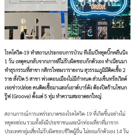
•
Good health & Well-being
•
Green Innovation & SD
•
Management & HR
•
MGR Live
•
Infographic
•
การเมือง
โรคโควิด-19 ทำสถานประกอบการป่วน ทีเอ็มบีหยุดบิ๊กคลีนนิง
•
ท่องเที่ยว
1 วัน เหตุคนกลับจากเกาหลีไม่รับผิดชอบกักตัวเอง ทำเนียนมา
•
กีฬา
ทำธุรกรรมที่สาขา กสิกรไทยผวารายงาน สุวรรณภูมิมีติดเชื้อ 2
•
ต่างประเทศ
ราย สั่งปิด 5 สาขา พ่วงดอนเมืองไม่มีกำหนด ส่วนเซ็นทรัลเวิลด์
•
Special Scoop
เจอข่าวปล่อย คนติดเชื้อมาแฮงก์เอาต์บาร์ดัง ต้องปิดร้านโซนก
•
เศรษฐกิจ-ธุรกิจ
รู๊ฟ (Groove) ตั้งแต่ 5 ทุ่ม ทำความสะอาดยกใหญ่
•
จีน
•
ชุมชน-คุณภาพชีวิต
สถานการณ์การแพร่ระบาดของโรคโควิด-19 ที่เกิดขึ้นอย่างไม่
•
อาชญากรรม
หยุดหย่อน รวมทั้งยังมีประชาชนและนักท่องเที่ยวที่มาจาก
•
Motoring
ประเทศกลุ่มเสี่ยงไม่รับผิดชอบชีวิตผู้อื่น ไม่ยอมกักตัวเอง 14 วัน