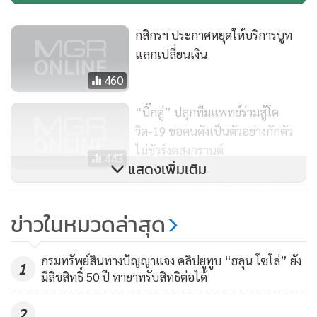
สำหรับสาขาและศูนย์บริการเดอะวิสดอมที่ปิดให้บริการ ได้แก่
กสิกรฯ ประกาศหยุดให้บริการบูท
สาขาท่าอากาศยานสุวรรณภูมิ, สาขาอาคารปลอดอากร
แลกเปลี่ยนเงิน
สุวรรณภูมิ, ศูนย์บริการเดอะวิสดอม ณ ท่าอากาศยานสุวรรณภูมิ
460
(Wisdom Lounge), สาขาท่าอากาศยานดอนเมือง (อาคารส่วน
กลาง) และสาขาท่าอากาศยานดอนเมือง 2 (อาคารผู้โดยสาร
“บิ๊กตู่” ปลุกทีมแพทย์ร่วมสู้โค
ภายในประเทศ อาคาร 2)
วิด-19 ขอคนดังเป็นตัวอย่างกักตัว
ไม่ชัวร์งดสงกรานต์
443
แสดงเพิ่มเติม
กสิกรไทยหยุดให้บริการแลกเงินไม่มี
กำหนด จากกรณีโควิด-19
ข่าวในหมวดล่าสุด
503
กรมทรัพย์สินทางปัญญาแจง คลิปยูทูบ “ฮลุน โซโล่” ยัง
1
มีลิขสิทธิ์ 50 ปี ทายาทรับสิทธิต่อได้
2