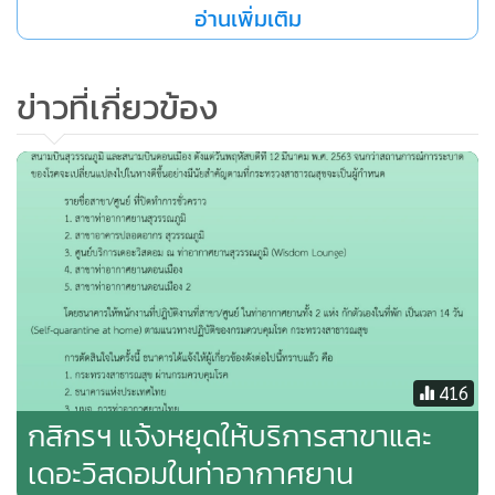
อ่านเพิ่มเติม
ธนาคารถือว่าการปฏิบัติตามมาตรการสาธารณสุขในภาวะแพร่
กระจายของโรคติดต่ออันตราย
ข่าวที่เกี่ยวข้อง
เพื่อร่วมป้องกัน เฝ้าระวัง และควบคุมการระบาดอย่างเข้มงวด
เป็นหน้าที่ของพลเมือง (Civic Duty) ที่พึงกระทำ และมีความ
สำคัญอย่างยิ่งยวด ธนาคารจึงขอประกาศหยุดการให้บริการ
สาขา และศูนย์บริการเดอะวิสดอม ในบริเวณสนามบิน
สุวรรณภูมิ และสนามบินดอนเมือง ตั้งแต่วันพฤหัสบดีที่ 12 มี.ค.
จนกว่าสถานการณ์การระบาดของโรคจะเปลี่ยนแปลงไปในทางดี
ขึ้นอย่างมีนัยสำคัญตามที่กระทรวงสาธารณสุขจะเป็นผู้กำหนด
และให้พนักงานที่ปฏิบัติงานกักตัวเองในที่พักเป็นเวลา 14 วัน
ตามแนวทางปฏิบัติของกรมควบคุมโรค กระทรวงสาธารณสุข
416
ทั้งนี้ ลูกค้าสามารถใช้บริการผ่านช่องทางอิเล็กทรอนิกส์ หรือ
กสิกรฯ แจ้งหยุดให้บริการสาขาและ
สาขาของธนาคารในบริเวณใกล้เคียงได้ตามปกติ
เดอะวิสดอมในท่าอากาศยาน