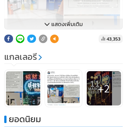
แสดงเพิ่มเติม
43,353
แกลเลอรี
ด้าน ธนาคารกสิกรไทย จำกัด (มหาชน) ได้ประกาศหยุดให้
บริการสาขาและศูนย์บริการเดอะวิสดอม ในท่าอากาศยาน
+2
สุวรรณภูมิ และ ท่าอากาศยานดอนเมือง รวม 5 แห่ง ระบุว่า ตาม
ที่กระทรวงสาธารณสุข รายงานว่า ตรวจพบผู้ป่วยยืนยันโรคติด
เชื้อโควิด 19 รวม 2 ราย ที่ปฏิบัติงาน ณ ท่าอากาศยาน
สุวรรณภูมินั้น แม้ว่าจะไม่ใช่พนักงานธนาคารกสิกรไทย และใน
ยอดนิยม
ปัจจุบันยังไม่พบพนักงานของธนาคารติดเชื้อโรคโควิด-19 แต่