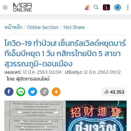
•
หน้าหลัก
หน้าหลัก
Online Section
Hot Share
•
ทันเหตุการณ์
•
โควิด-19 ทำป่วน! เซ็นทรัลเวิลด์หยุดบาร์
ภาคใต้
•
ภูมิภาค
ทีเอ็มบีหยุด 1 วัน กสิกรไทยปิด 5 สาขา
•
Online Section
สุวรรณภูมิ-ดอนเมือง
•
บันเทิง
เผยแพร่:
12 มี.ค. 2563 02:04
ปรับปรุง:
12 มี.ค. 2563 09:12
•
ผู้จัดการรายวัน
โดย: ผู้จัดการออนไลน์
•
คอลัมนิสต์
43,353
•
ละคร
•
CbizReview
•
Cyber BIZ
•
ผู้จัดกวน