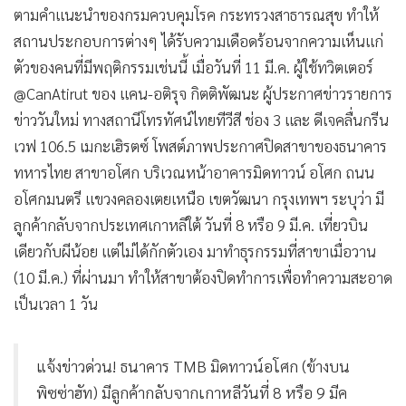
ตามคำแนะนำของกรมควบคุมโรค กระทรวงสาธารณสุข ทำให้
•
เกม
สถานประกอบการต่างๆ ได้รับความเดือดร้อนจากความเห็นแก่
•
วิทยาศาสตร์
ตัวของคนที่มีพฤติกรรมเช่นนี้ เมื่อวันที่ 11 มี.ค. ผู้ใช้ทวิตเตอร์
•
SMEs
@CanAtirut ของ แคน-อติรุจ กิตติพัฒนะ ผู้ประกาศข่าวรายการ
•
หุ้น
ข่าววันใหม่ ทางสถานีโทรทัศน์ไทยทีวีสี ช่อง 3 และ ดีเจคลื่นกรีน
•
อินโดจีน
เวฟ 106.5 เมกะเฮิรตซ์ โพสต์ภาพประกาศปิดสาขาของธนาคาร
•
กองทุนรวม
ทหารไทย สาขาอโศก บริเวณหน้าอาคารมิดทาวน์ อโศก ถนน
•
Celeb Online
อโศกมนตรี แขวงคลองเตยเหนือ เขตวัฒนา กรุงเทพฯ ระบุว่า มี
•
Factcheck
ลูกค้ากลับจากประเทศเกาหลีใต้ วันที่ 8 หรือ 9 มี.ค. เที่ยวบิน
•
ญี่ปุ่น
เดียวกับผีน้อย แต่ไม่ได้กักตัวเอง มาทำธุรกรรมที่สาขาเมื่อวาน
•
News1
(10 มี.ค.) ที่ผ่านมา ทำให้สาขาต้องปิดทำการเพื่อทำความสะอาด
•
Gotomanager
เป็นเวลา 1 วัน
แจ้งข่าวด่วน! ธนาคาร TMB มิดทาวน์อโศก (ข้างบน
พิซซ่าฮัท) มีลูกค้ากลับจากเกาหลีวันที่ 8 หรือ 9 มีค