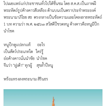
ไปเผยแพร่แก่ประชาชนทั่วไปได้ชื่นชม โดย ส.ค.ส.เป็นภาพฝี
•
เกม
พระหัตถ์รูปค้างคาวสีเหลือง ด้านบนเป็นตราประจำพระองค์
•
วิทยาศาสตร์
พระนามาภิไธย สธ ตรงกลางเป็นข้อความและโคลงลายพระหัตถ์
•
SMEs
1 บท ความว่า พ.ศ. ๒๕๖๓ สวัสดีปีชวดหนู ค้างคาวคือหนูมีปีก
•
หุ้น
นำโชค
•
อินโดจีน
•
กองทุนรวม
หนูปีกดูแปลกแท้ อะไร
•
Celeb Online
เป็นสัตว์ประเภทใด ใคร่รู้
•
Factcheck
อ๋อค้างคาวนั่นนำชัย นำโชค
•
ญี่ปุ่น
จีนว่า "ฝูเต้า" ทุกผู้ สุขล้ำปีหนู
•
News1
•
Gotomanager
พร้อมทรงลงพระนาม สิรินธร