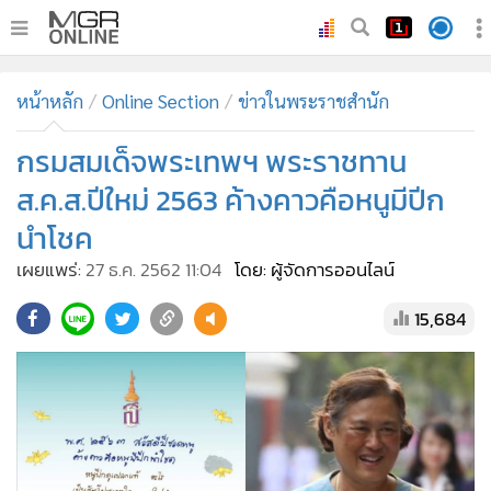
•
หน้าหลัก
หน้าหลัก
Online Section
ข่าวในพระราชสำนัก
•
ทันเหตุการณ์
•
กรมสมเด็จพระเทพฯ พระราชทาน
ภาคใต้
•
ภูมิภาค
ส.ค.ส.ปีใหม่ 2563 ค้างคาวคือหนูมีปีก
•
Online Section
นำโชค
•
บันเทิง
เผยแพร่:
27 ธ.ค. 2562 11:04
โดย: ผู้จัดการออนไลน์
•
ผู้จัดการรายวัน
15,684
•
คอลัมนิสต์
•
ละคร
•
CbizReview
•
Cyber BIZ
•
ผู้จัดกวน