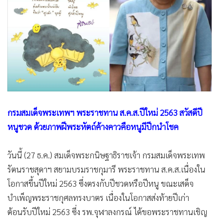
•
Good health & Well-being
•
Green Innovation & SD
•
Management & HR
•
MGR Live
•
Infographic
•
การเมือง
•
ท่องเที่ยว
•
กีฬา
กรมสมเด็จพระเทพฯ พระราชทาน ส.ค.ส.ปีใหม่ 2563 สวัสดีปี
•
ต่างประเทศ
หนูชวด ด้วยภาพฝีพระหัตถ์ค้างคาวคือหนูมีปีกนำโชค
•
Special Scoop
•
เศรษฐกิจ-ธุรกิจ
วันนี้ (27 ธ.ค.) สมเด็จพระกนิษฐาธิราชเจ้า กรมสมเด็จพระเทพ
•
จีน
รัตนราชสุดาฯ สยามบรมราชกุมารี พระราชทาน ส.ค.ส.เนื่องใน
•
ชุมชน-คุณภาพชีวิต
โอกาสขึ้นปีใหม่ 2563 ซึ่งตรงกับปีชวดหรือปีหนู ขณะเสด็จ
•
อาชญากรรม
บำเพ็ญพระราชกุศลทรงบาตร เนื่องในโอกาสส่งท้ายปีเก่า
ต้อนรับปีใหม่ 2563 ซึ่ง รพ.จุฬาลงกรณ์ ได้ขอพระราชทานเชิญ
•
Motoring