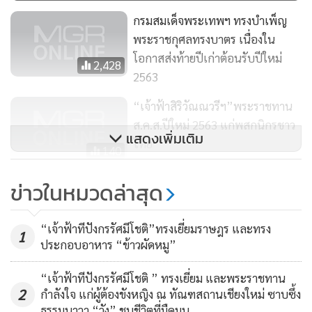
กรมสมเด็จพระเทพฯ ทรงบำเพ็ญ
พระราชกุศลทรงบาตร เนื่องใน
โอกาสส่งท้ายปีเก่าต้อนรับปีใหม่
2,428
2563
“เจ้าฟ้าสิริวัณณวรีฯ”พระราชทาน
ส.ค.ส.ปีใหม่ 2563 แก่พสกนิกรชาว
แสดงเพิ่มเติม
ไทย
140
ปณท เผยโฉมแสตมป์ภาพวาดฝี
ข่าวในหมวดล่าสุด
พระหัตถ์“กรมสมเด็จพระเทพฯ”
135
“เจ้าฟ้าทีปังกรรัศมีโชติ”ทรงเยี่ยมราษฎร และทรง
1
ประกอบอาหาร “ข้าวผัดหมู”
“กรมสมเด็จพระเทพฯ”ทรงบำเพ็ญ
พระราชกุศลทรงบาตร เนื่องใน
“เจ้าฟ้าทีปังกรรัศมีโชติ ” ทรงเยี่ยม และพระราชทาน
2
กำลังใจ แก่ผู้ต้องขังหญิง ณ ทัณฑสถานเชียงใหม่ ซาบซึ้ง
โอกาสปีใหม่
107
ธรรมนาวา “วัง” ชุบชีวิตที่มืดมน