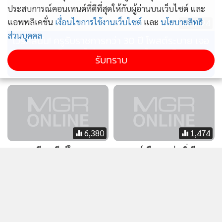
ประสบการณ์คอนเทนต์ที่ดีที่สุดให้กับผู้อ่านบนเว็บไซต์ และ
แอพพลิเคชั่น
เงื่อนไขการใช้งานเว็บไซต์
และ
นโยบายสิทธิ
3,824
ส่วนบุคคล
ไวรัลสนั่น! ครูรับราชการกว่า 30 ปี โพสต์ระบาย เจอ
พฤติกรรมเด็กยุคนี้ ลั่นล่าสุด “คนทั้งโลกเห็น แต่แม่
รับทราบ
มันไม่เห็น”
6,380
1,474
ทูตทหารจีนเคลียร์ใจ ทบ.
อ.ตฤณห์เตือน! อย่าเพิ่งรีบ
ยืนยันห้ามกัมพูชาใช้อาวุธจีนสู้
สรุปมูล ‘เหตุกราดยิง’ ใน
รบไทย
โรงเรียน หวั่นความเข้าใจผิด