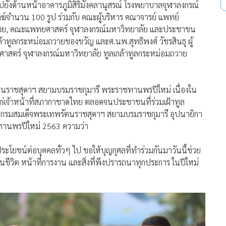
ังด้านหน้าอาคารภูมิสิริมังคลานุสรณ์ โรงพยาบาลจุฬาลงกรณ์
ำนวน 100 รูป ร่วมกับ คณะผู้บริหาร คณาจารย์ แพทย์
ทย, คณะแพทยศาสตร์ จุฬาลงกรณ์มหาวิทยาลัย และประชาชน
ทูลกระหม่อมถวายของขวัญ และศ.นพ.สุทธิพงศ์ วัชรสินธุ ผู้
ตร์ จุฬาลงกรณ์มหาวิทยาลัย ทูลเกล้าทูลกระหม่อมถวาย
ัตนราชสุดาฯ สยามบรมราชกุมารี พระราชทานพรปีใหม่ เนื่องใน
คลแก่เจ้าหน้าที่สภากาชาดไทย ตลอดจนประชาชนที่ร่วมเฝ้าทูล
จ้า กรมสมเด็จพระเทพรัตนราชสุดาฯ สยามบรมราชกุมารี อุปนายิกา
านพรปีใหม่ 2563 ความว่า
ะโยชน์ต่อบุคคลทั่วๆ ไป ขอให้บุญกุศลที่ทำร่วมกันมาวันนี้ช่วย
ชีวิต หน้าที่การงาน และสิ่งที่พึงปรารถนาทุกประการ ในปีใหม่