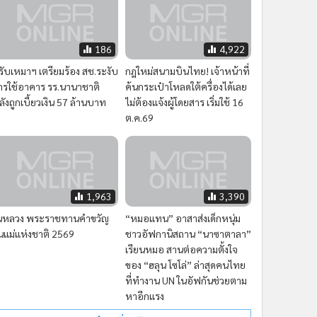
186
4,922
ู้รับเหมาฯ เตรียมร้อง สช.ระงับ
กฎใหม่สนามบินไทย! เจ้าหน้าที่
ารใช้อาคาร รร.นานาชาติ
ค้นกระเป๋าโหลดใต้ครื่องได้เลย
ลังถูกเบี้ยวเงิน 57 ล้านบาท
ไม่ต้องแจ้งผู้โดยสาร เริ่มใช้ 16
ต.ค.69
1,963
3,390
นหลวง พระราชทานคำขวัญ
“หมอแทน” อาสาส่งเด็กหนุ่ม
ันแม่แห่งชาติ 2569
ชาวอัฟกานิสถาน “นาซาตาลา”
เรียนหมอ สานต่อความตั้งใจ
ของ “ฮลุน โซโล่” ล่าสุดคนไทย
ที่ทำงาน UN ในอัฟกันช่วยตาม
หาอีกแรง