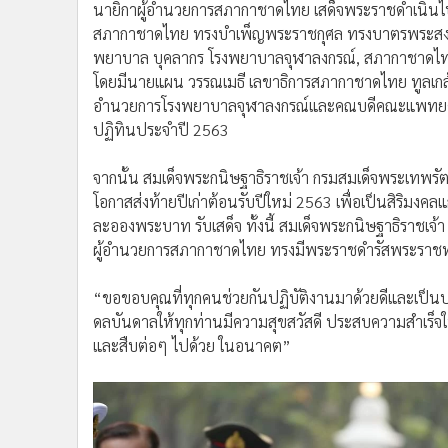
นายิกาผู้อำนวยการสภากาชาดไทย เสด็จพระราชดำเนินไปย
•
อินโดจีน
สภากาชาดไทย ทรงบำเพ็ญพระราชกุศล ทรงบาตรพระสงฆ์จ
•
กองทุนรวม
พยาบาล บุคลากร โรงพยาบาลจุฬาลงกรณ์, สภากาชาดไ
•
Celeb Online
โดยมีนายแผน วรรณเมธี เลขาธิการสภากาชาดไทย ทูลเกล้า
•
Factcheck
อำนวยการโรงพยาบาลจุฬาลงกรณ์และคณบดีคณะแพทยศาส
•
ญี่ปุ่น
ปฏิทินประจำปี 2563
•
News1
จากนั้น สมเด็จพระกนิษฐาธิราชเจ้า กรมสมเด็จพระเทพร
•
Gotomanager
โอกาสส่งท้ายปีเก่าต้อนรับปีใหม่ 2563 เพื่อเป็นสิริมง
ละอองพระบาท รับเสด็จ ทั้งนี้ สมเด็จพระกนิษฐาธิราชเ
ผู้อำนวยการสภากาชาดไทย ทรงมีพระราชดำรัสพระราชท
“ขอขอบคุณที่ทุกคนช่วยกันปฏิบัติงานมาด้วยดีและเป็นปร
ดลบันดาลให้ทุกท่านมีความสุขสวัสดี ประสบความสำเร็จใน
และสืบต่อๆ ไปด้วย ในอนาคต”