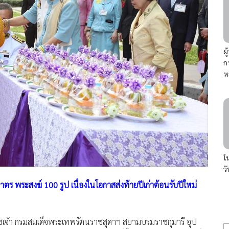
ผ
ก
ห
ใ
ว
 พระสงฆ์ 100 รูป เนื่องในโอกาสส่งท้ายปีเก่าต้อนรับปีใหม่
ิราชเจ้า กรมสมเด็จพระเทพรัตนราชสุดาฯ สยามบรมราชกุมารี อุป