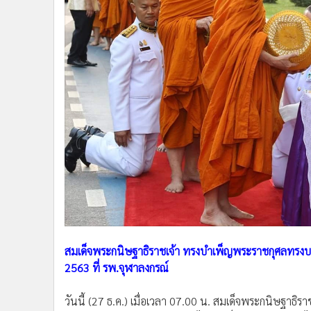
•
Management & HR
•
MGR Live
•
Infographic
•
การเมือง
•
ท่องเที่ยว
•
กีฬา
•
ต่างประเทศ
•
Special Scoop
•
เศรษฐกิจ-ธุรกิจ
•
จีน
•
ชุมชน-คุณภาพชีวิต
•
อาชญากรรม
•
Motoring
•
เกม
สมเด็จพระกนิษฐาธิราชเจ้า ทรงบำเพ็ญพระราชกุศลทรงบาตร
•
วิทยาศาสตร์
2563 ที่ รพ.จุฬาลงกรณ์
•
SMEs
วันนี้ (27 ธ.ค.) เมื่อเวลา 07.00 น. สมเด็จพระกนิษฐาธ
•
หุ้น