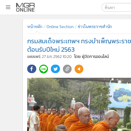
เลือกเครื่องมือท
•
หน้าหลัก
หน้าหลัก
Online Section
ข่าวในพระราชสำนัก
ค้นหา
•
ทันเหตุการณ์
Google
•
ภาคใต้
กรมสมเด็จพระเทพฯ ทรงบำเพ็ญพระราชกุ
•
ภูมิภาค
MGR Onl
ต้อนรับปีใหม่ 2563
•
Online Section
เผยแพร่:
27 ธ.ค. 2562 10:20
โดย: ผู้จัดการออนไลน์
ค้นหาขั
•
บันเทิง
•
ผู้จัดการรายวัน
•
คอลัมนิสต์
•
ละคร
•
CbizReview
•
Cyber BIZ
•
ผู้จัดกวน
•
Good health & Well-being
•
Green Innovation & SD