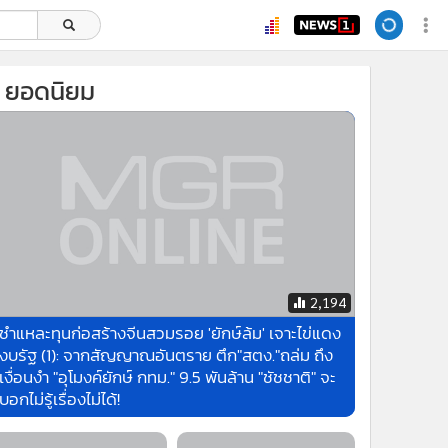
ยอดนิยม
2,194
ชำแหละทุนก่อสร้างจีนสวมรอย 'ยักษ์ล้ม' เจาะไข่แดง
งบรัฐ (1): จากสัญญาณอันตราย ตึก"สตง."ถล่ม ถึง
เงื่อนงำ "อุโมงค์ยักษ์ กทม." 9.5 พันล้าน "ชัชชาติ" จะ
บอกไม่รู้เรื่องไม่ได้!