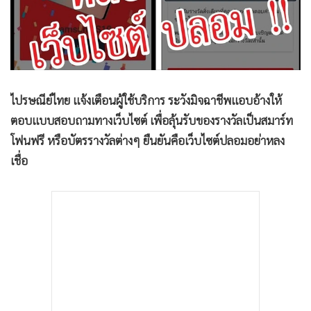
•
Good health & Well-being
•
Green Innovation & SD
•
Management & HR
•
MGR Live
•
Infographic
ไปรษณีย์ไทย แจ้งเตือนผู้ใช้บริการ ระวังมิจฉาชีพแอบอ้างให้
•
การเมือง
ตอบแบบสอบถามทางเว็บไซต์ เพื่อลุ้นรับของรางวัลเป็นสมาร์ท
•
ท่องเที่ยว
โฟนฟรี หรือบัตรรางวัลต่างๆ ยืนยันคือเว็บไซต์ปลอมอย่าหลง
•
กีฬา
เชื่อ
•
ต่างประเทศ
•
Special Scoop
•
เศรษฐกิจ-ธุรกิจ
•
จีน
•
ชุมชน-คุณภาพชีวิต
•
อาชญากรรม
•
Motoring