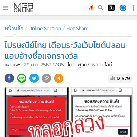
•
หน้าหลัก
หน้าหลัก
Online Section
Hot Share
•
ทันเหตุการณ์
•
ไปรษณีย์ไทย เตือนระวังเว็บไซต์ปลอม
ภาคใต้
•
ภูมิภาค
แอบอ้างชื่อแจกรางวัล
•
Online Section
เผยแพร่:
29 ต.ค. 2562 17:05
โดย: ผู้จัดการออนไลน์
•
บันเทิง
12,579
•
ผู้จัดการรายวัน
•
คอลัมนิสต์
•
ละคร
•
CbizReview
•
Cyber BIZ
•
ผู้จัดกวน