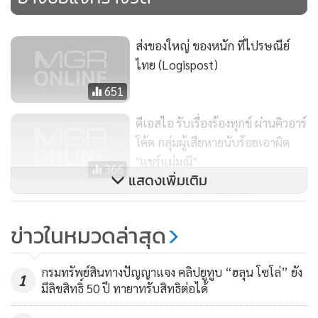
ส่งของใหญ่ ของหนัก ที่ไปรษณีย์
ไทย (Logispost)
651
ดีเอสไอ รับเรื่องร้องทุกข์ ผ่านคิวอาร์
โค้ด กลุ่มผู้เสียหายนับร้อยเอาผิด
"แชร์แม่มณี"
366
แสดงเพิ่มเติม
ปชช.ตอบรับ "ชิมช้อปใช้"2 ติงฝ่าย
ค้าน เลิกดิสเครดิต
ข่าวในหมวดล่าสุด
94
กรมทรัพย์สินทางปัญญาแจง คลิปยูทูบ “ฮลุน โซโล่” ยัง
1
มีลิขสิทธิ์ 50 ปี ทายาทรับสิทธิต่อได้