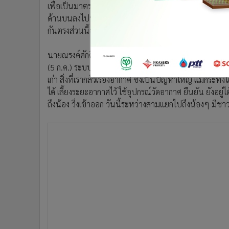
เพื่อเป็นมาตรฐาน ใช้เวลาประมาณ 2 เดือน ระยะทาง 1
ด้านบนลงไปที่ความลึกมากกว่า 600 เมตร โดยพยายามจะล
กันตรงส่วนนี้อยู่
นายณรงค์ศักดิ์ กล่าวว่า เพื่อจะเช็กว่าปิดช่องน้ำหมด เรา
(5 ก.ค.) ระบบเราดับปั๊มน้ำ เพื่อทดสอบ ปรากฏว่า เราดับก
เก่า สิ่งที่เรากลัวเรื่องอากาศ ซึ่งเป็นปัญหาใหญ่ แม้กระทั
ได้ เลี้ยงระยะอากาศไว้ ใช้อุปกรณ์วัดอากาศ ยืนยัน ยังอยู่ไ
ถึงน้อง วิ่งเข้าออก วันนี้ระหว่างสามแยกไปถึงน้องๆ มี