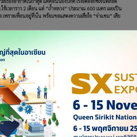
 กังวลเรื่องอากาศในถ้ำสุด แต่ตอนนี้ยังปกติ เร่งอัดออกซิเจนตลอด
ม.ใช้เวลาราว 2 เดือน แต่ “ถ้ำหลวง” ประมาณ 600 เมตร เผยเป็น
 เพราะเพื่อนอยู่ที่นั่น พร้อมขอแสดงความเสียใจ “จ่าแซม” เสีย
สถธนากร ผู้บัญชาการศูนย์อำนวยการร่วมค้นหาผู้สูญหายในวนอุทยาน
่วยเหลือเยาวชนนักฟุตบอลทีมหมูป่าอะคาเดมี่ พร้อมผู้ฝึกสอน
าย จ.เชียงราย หลังจากเมื่อเวลา 22.00 น. พล.อ.อนุพงษ์ เผ่า
ทางมาประชุมร่วม ศอร. หารือแนวทางแก้ไข มาตรการช่วยเหลือ
ดีมีสุข อากาศก็ยังดีอยู่ เมื่อวานนี้มีพ่อแม่บางคน เขียนจดหมายให้
าจะได้อ่านจดหมายหรือยัง สอง สรุปผลการประชุมแผน ร่วม
งแผนของนักดำน้ำชาวต่างชาติด้วย ว่า แต่ละเคส มีความเห็นที่
ไปด้านหน้า ก็คงต้องออกด้านหน้า
านบน เจาะไปมากกว่า 100 หลุม มีศักยภาพที่จะลงไปได้ 18 หลุม
คำนวณมุมแล้ว ไม่น่าจะไปถึงจุดเนินนมสาว ทั้งนี้ ยังหารือเกี่ยวกับ
มหมูป่าฯ อยู่ จะใช้เวลาเท่าไหร่ โดยยกตัวอย่างจากเหมือง ที่ชิลี