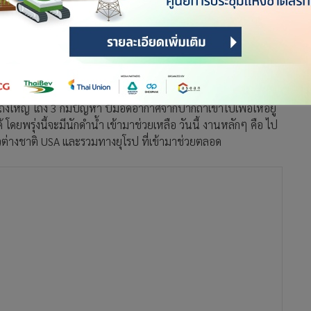
 กิโลเมตร หากคำนวณจากถ้ำหลวง บริเวณเนินนมสาว หากเจาะจาก
ดความเป็นไปไม่ได้ออกตอนนี้ มีคนเสนอให้เจาะแบบแนวตั้ง ก็ดู
ปิดไป 2 คลอง เมื่อวันนี้มีฝนก็ไม่มีสถานการณ์อะไร รายงานวานนี้
ารปั๊มน้ำ 12 นาที น้ำขึ้นมาเท่าเดิม แม้ว่าจะระบายไปก็กลับมาที่
่งโถงใหญ่ โถง 3 ก็มีปัญหา ปั๊มอัดอากาศจากปากถ้ำเข้าไปเพื่อให้อยู่
ด้ โดยพรุ่งนี้จะมีนักดำน้ำ เข้ามาช่วยเหลือ วันนี้ งานหลักๆ คือ ไป
ชาวต่างชาติ USA และรวมทางยุโรป ที่เข้ามาช่วยตลอด