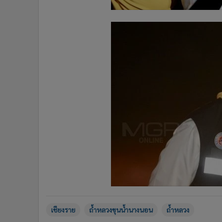
เชียงราย
ถ้ำหลวงขุนน้ำนางนอน
ถ้ำหลวง