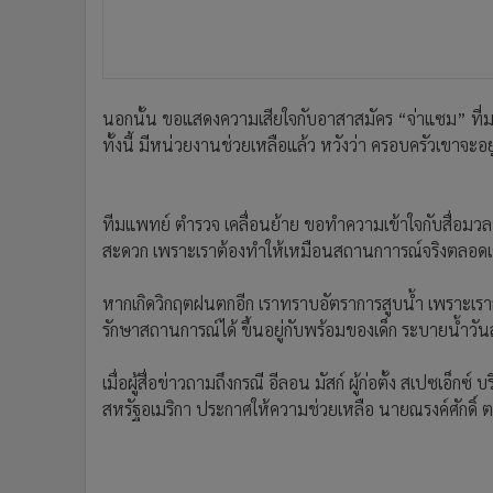
นอกนั้น ขอแสดงความเสียใจกับอาสาสมัคร “จ่าแซม” ที่มาช
ทั้งนี้ มีหน่วยงานช่วยเหลือแล้ว หวังว่า ครอบครัวเขาจะอยู
ทีมแพทย์ ตำรวจ เคลื่อนย้าย ขอทำความเข้าใจกับสื่อมวลชน
สะดวก เพราะเราต้องทำให้เหมือนสถานกาารณ์จริงตลอด
หากเกิดวิกฤตฝนตกอีก เราทราบอัตราการสูบน้ำ เพราะเราสู
รักษาสถานการณ์ได้ ขึ้นอยู่กับพร้อมของเด็ก ระบายน้ำวัน
เมื่อผู้สื่อข่าวถามถึงกรณี อีลอน มัสก์ ผู้ก่อตั้ง สเปซเ
สหรัฐอเมริกา ประกาศให้ความช่วยเหลือ นายณรงค์ศักดิ์ ต