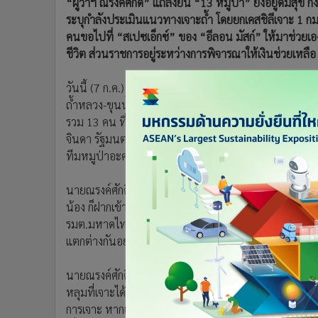
“ผู้ว่าฯ ณรงค์ศักดิ์” แถลงยัน “13 หมูป่า” ยังอยู่ดีมีสุข
•
อินโดจีน
ระบุกำลังประเมินแนวทางเจาะถ้ำ โดยยกเคสชิลีเจาะ 1 ก
•
กองทุนรวม
คนขอไปที่ “สเปซเอ็กซ์” ของ “อีลอน มัสก์” ให้มาช่วยเอง
•
Celeb Online
ชีวิต ส่วนราชการอยู่ระหว่างการพิจารณาให้เงินช่วยเหลือ
•
Factcheck
วันนี้ (7 ก.ค.) เมื่อเวลา 00.01 น. นายณรงค์ศักดิ์ โอ
•
ญี่ปุ่น
ถ้ำหลวง-ขุนน้ำนางนอน (ศอร.) แถลงความคืบหน้าในการช
•
News1
รวม 13 คน ที่ติดอยู่ภายในถ้ำหลวง-ขุนน้ำนางนอน อ.แม่ส
•
Gotomanager
จินดา รัฐมนตรีว่าการกระทรวงมหาดไทย พร้อมคณะ เดิน
ทีมหมูป่าอะคาเดมี่ ทั้ง 13 ราย
นายณรงค์ศักดิ์ กล่าวว่า หนึ่ง เด็กๆ ข้างในถ้ำหลวง ยังอยู่
น้อง ก็ฝากเข้าไปแล้ว เข้าใจว่า จนถึงตอนนี้ ไม่แน่ใจว่
รมต.มหาดไทย โดยซักซ้อมแผนแต่ละแผน แต่ละเคส รวมทั้
แตกต่างกันอย่างไร และยืนยันตรงนี้ “ทีมหมูป่าฯ” เข้า
นายณรงค์ศักดิ์ กล่าวต่อว่า ขณะนี้ยังคงเจาะโพรงอยู่ด้
หลุมที่เจาะได้ลึกที่สุด 400 กว่าเมตร เมื่อนักธรณีฟิสิกส์ 
การเจาะ หากเจาะลงไปตรงๆ แล้วทราบเลยว่าลงไปถึงจุดที่ที