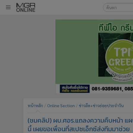
เลือกเครื่องมือท
•
หน้าหลัก
ค้นหา
•
ทันเหตุการณ์
Google
•
ภาคใต้
•
ภูมิภาค
MGR Onl
•
Online Section
ค้นหาขั
•
บันเทิง
•
ผู้จัดการรายวัน
•
คอลัมนิสต์
•
ละคร
•
CbizReview
•
Cyber BIZ
หน้าหลัก
Online Section
ข่าวลีด+ข่าวย่อยประจำวัน
•
ผู้จัดกวน
(ชมคลิป) ผบ.ศอร.แถลงความคืบหน้า แผน
•
Good health & Well-being
•
Green Innovation & SD
นี้ เผยขอเพื่อนที่สเปซเอ็กซ์ส่งทีมมาช่วย