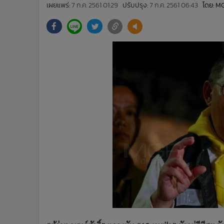
•
Management & HR
เผยแพร่:
7 ก.ค. 2561 01:29
ปรับปรุง:
7 ก.ค. 2561 06:43
โดย: M
•
MGR Live
•
Infographic
•
การเมือง
•
ท่องเที่ยว
•
กีฬา
•
ต่างประเทศ
•
Special Scoop
•
เศรษฐกิจ-ธุรกิจ
•
จีน
•
ชุมชน-คุณภาพชีวิต
•
อาชญากรรม
•
Motoring
•
เกม
•
วิทยาศาสตร์
•
SMEs
•
หุ้น