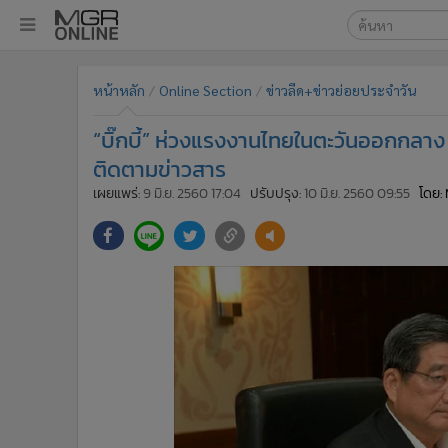
เลือกเครื่องมือท
•
หน้าหลัก
หน้าหลัก
Online Section
ข่าวลีด+ข่าวย่อยประจำวัน
ค้นหา
•
ทันเหตุการณ์
Google
•
ภาคใต้
“บิ๊กบี้” ห่วงแรงงานไทยในตะวันออกกลาง
•
ภูมิภาค
MGR Onl
ติดตามข่าวสาร
•
Online Section
เผยแพร่:
9 มิ.ย. 2560 17:04
ปรับปรุง:
10 มิ.ย. 2560 09:55
โดย:
ค้นหาขั
•
บันเทิง
•
ผู้จัดการรายวัน
•
คอลัมนิสต์
•
ละคร
•
CbizReview
•
Cyber BIZ
•
ผู้จัดกวน
•
Good health & Well-being
•
Green Innovation & SD