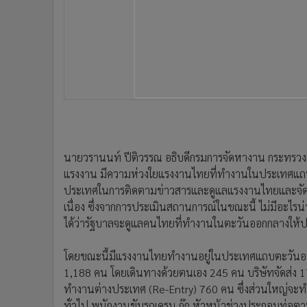
•
อินโดจีน
•
กองทุนรวม
•
Celeb Online
•
Factcheck
•
ญี่ปุ่น
•
News1
•
Gotomanager
นายวรานนท์ ปีติวรรณ อธิบดีกรมการจัดหางาน กระทรวงแรง
แรงงาน มีความห่วงใยแรงงานไทยที่ทำงานในประเทศแถ
ประเทศในการติดตามข่าวสารและดูแลแรงงานไทยและจัดตั
เนื่อง ซึ่งจากการประเมินสถานการณ์ในขณะนี้ ไม่มีอะไร
ได้ว่ารัฐบาลจะดูแลคนไทยที่ทำงานในตะวันออกกลางให้
โดยขณะนี้มีแรงงานไทยทำงานอยู่ในประเทศแถบตะวัน
1,188 คน โดยเดินทางด้วยตนเอง 245 คน บริษัทจัดส่ง
ทำงานต่างประเทศ (Re-Entry) 760 คน ซึ่งส่วนใหญ่
ทั่วไป พนักงานขับรถเครน กุ๊ก หัวหน้าช่างประกอบท่อต