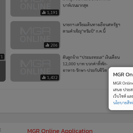
บาห์เรนมากสุด
1,191
นายกฯ เตรียมเดินทางเยือนสหรัฐฯ
ตามคำเชิญ"ทรัมป์" ก.ค.นี้
206
71
ดันลูกจ้าง “ประมงทะเล” เงินเดือน
12,000 บาท บวกค่าที่พัก-
อาหาร-รักษา-ประกันชีวิต
MGR Onli
1,432
MGR Online 
เสนอ ประสบก
เว็บไซต์ แ
นโยบายสิทธ
ียน
2