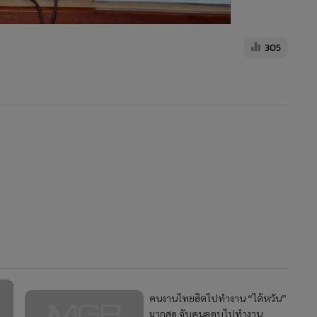
305
คนงานไทยฮิตไปทำงาน “ไต้หวัน”
มากสุด จับคนลอบไปทำงาน