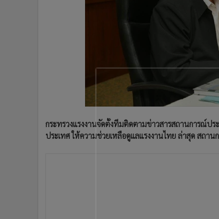
•
Management & HR
•
MGR Live
•
Infographic
•
การเมือง
•
ท่องเที่ยว
•
กีฬา
•
ต่างประเทศ
•
Special Scoop
•
เศรษฐกิจ-ธุรกิจ
•
จีน
กระทรวงแรงงานจัดตั้งทีมติดตามข่าวสารสถานการณ์ป
•
ชุมชน-คุณภาพชีวิต
ประเทศ ให้ความช่วยเหลือดูแลแรงงานไทย ล่าสุด สถาน
•
อาชญากรรม
•
Motoring
•
เกม
•
วิทยาศาสตร์
•
SMEs
•
หุ้น