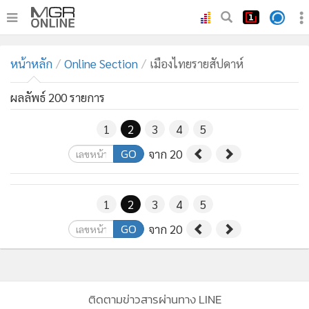
•
หน้าหลัก
หน้าหลัก
Online Section
เมืองไทยรายสัปดาห์
•
ทันเหตุการณ์
•
ภาคใต้
ผลลัพธ์ 200 รายการ
•
ภูมิภาค
1
2
3
4
5
•
Online Section
GO
จาก 20
•
บันเทิง
•
ผู้จัดการรายวัน
•
คอลัมนิสต์
1
2
3
4
5
•
ละคร
GO
จาก 20
•
CbizReview
•
Cyber BIZ
•
ผู้จัดกวน
ติดตามข่าวสารผ่านทาง LINE