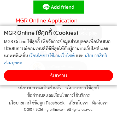
•
Good health & Well-being
•
Green Innovation & SD
•
Management & HR
MGR Online Application
•
MGR Live
MGR Online ใช้คุกกี้ (Cookies)
•
Infographic
•
การเมือง
MGR Online ใช้คุกกี้ เพื่อจัดการข้อมูลส่วนบุคคลเพื่อนำเสนอ
ติดตาม MGR Online
ประสบการณ์คอนเทนต์ที่ดีที่สุดให้กับผู้อ่านบนเว็บไซต์ และ
•
ท่องเที่ยว
แอพพลิเคชั่น
เงื่อนไขการใช้งานเว็บไซต์
และ
นโยบายสิทธิ
•
กีฬา
ส่วนบุคคล
•
ต่างประเทศ
•
Special Scoop
รับทราบ
•
เศรษฐกิจ-ธุรกิจ
นโยบายความเป็นส่วนตัว
นโยบายการใช้คุกกี้
•
จีน
ข้อกำหนดและเงื่อนไขการใช้บริการ
•
ชุมชน-คุณภาพชีวิต
นโยบายการใช้ข้อมูล Facebook
เกี่ยวกับเรา
ติดต่อเรา
•
อาชญากรรม
© 2014-2026 mgronline.com. All rights reserved.
•
Motoring