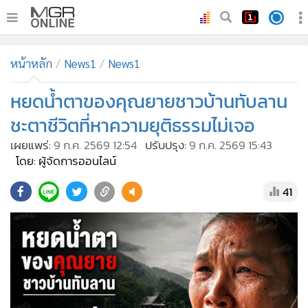
•
หน้าหลัก
หน้าหลัก
News1
News1
•
ทันเหตุการณ์
•
หยดน้ำตาของคุณยายชาวบ้านทับลาน
ภาคใต้
•
ภูมิภาค
ชะตาชีวิตที่หาความยุติธรรมไม่เจอ
•
Online Section
เผยแพร่:
9 ก.ค. 2569 12:54
ปรับปรุง:
9 ก.ค. 2569 15:43
•
บันเทิง
โดย: ผู้จัดการออนไลน์
•
ผู้จัดการรายวัน
41
•
คอลัมนิสต์
•
ละคร
•
CbizReview
•
Cyber BIZ
•
ผู้จัดกวน