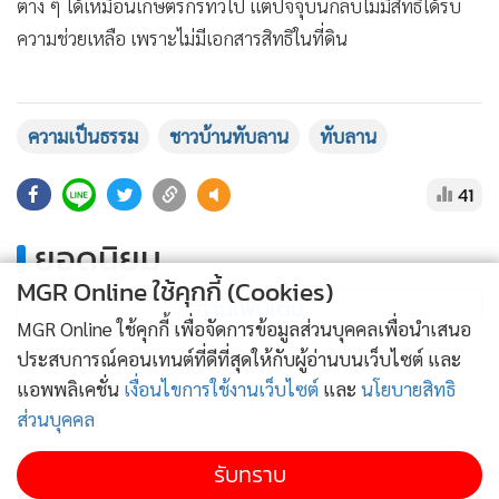
ต่าง ๆ ได้เหมือนเกษตรกรทั่วไป แต่ปัจจุบันกลับไม่มีสิทธิได้รับ
ความช่วยเหลือ เพราะไม่มีเอกสารสิทธิในที่ดิน
นอกจากนี้ คุณยายยังเปิดเผยว่า หลังถูกดำเนินคดีเมื่อปี 2555
ครอบครัวต้องตกเป็นเหยื่อของการเรียกรับเงินจากบุคคลที่อ้าง
ความเป็นธรรม
ชาวบ้านทับลาน
ทับลาน
ว่าสามารถช่วยเหลือคดีได้ ทั้งการติดต่อผ่านทนายความและ
41
บุคคลรอบข้าง จนต้องขายควายและนำเงินเก็บทั้งหมดออกมาใช้
ด้วยความหวังว่าจะไม่ถูกจำคุก
ยอดนิยม
MGR Online ใช้คุกกี้ (Cookies)
คุณยายกล่าวอีกว่า ที่ดินของครอบครัวมีเพียงประมาณ 10 ไร่ที่
อ่านเพิ่มเติม
MGR Online ใช้คุกกี้ เพื่อจัดการข้อมูลส่วนบุคคลเพื่อนำเสนอ
ได้รับจากบิดา แต่ในสำนวนคดีกลับถูกระบุเป็น 35 ไร่ ส่งผลให้
ประสบการณ์คอนเทนต์ที่ดีที่สุดให้กับผู้อ่านบนเว็บไซต์ และ
ต้องเผชิญค่าปรับจำนวนมหาศาล และยังต้องผ่อนชำระเงินตาม
ข่าวในหมวดล่าสุด
แอพพลิเคชั่น
เงื่อนไขการใช้งานเว็บไซต์
และ
นโยบายสิทธิ
คำพิพากษาเป็นรายเดือนมาจนถึงปัจจุบัน
ส่วนบุคคล
ไฮโซปิงค้าน นร.ที่ก่อเหตุ ไม่ใช่ ด.เxี้ย ไม่ใช่ ด.นรก แต่
ท้ายที่สุด คุณยายไม่ได้เรียกร้องสิ่งใดเกินกว่าความเป็นธรรม หาก
1
รับทราบ
มาจากสิ่งนี้
เพียงต้องการให้ข้อเท็จจริงของชาวบ้านได้รับการรับฟัง และขอ