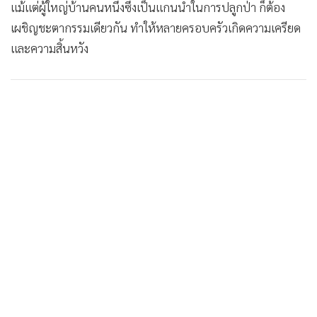
แม้แต่ผู้ใหญ่บ้านคนหนึ่งซึ่งเป็นแกนนำในการปลูกป่า ก็ต้อง
•
เกม
เผชิญชะตากรรมเดียวกัน ทำให้หลายครอบครัวเกิดความเครียด
•
วิทยาศาสตร์
และความสิ้นหวัง
•
SMEs
•
หุ้น
•
อินโดจีน
•
กองทุนรวม
•
Celeb Online
•
Factcheck
•
ญี่ปุ่น
•
News1
•
Gotomanager