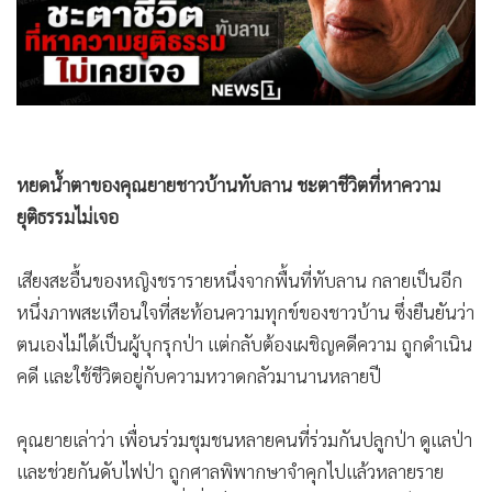
•
Good health & Well-being
•
Green Innovation & SD
•
Management & HR
•
MGR Live
•
Infographic
•
การเมือง
หยดน้ำตาของคุณยายชาวบ้านทับลาน ชะตาชีวิตที่หาความ
•
ท่องเที่ยว
ยุติธรรมไม่เจอ
•
กีฬา
•
ต่างประเทศ
เสียงสะอื้นของหญิงชรารายหนึ่งจากพื้นที่ทับลาน กลายเป็นอีก
•
Special Scoop
หนึ่งภาพสะเทือนใจที่สะท้อนความทุกข์ของชาวบ้าน ซึ่งยืนยันว่า
•
เศรษฐกิจ-ธุรกิจ
ตนเองไม่ได้เป็นผู้บุกรุกป่า แต่กลับต้องเผชิญคดีความ ถูกดำเนิน
•
จีน
คดี และใช้ชีวิตอยู่กับความหวาดกลัวมานานหลายปี
•
ชุมชน-คุณภาพชีวิต
คุณยายเล่าว่า เพื่อนร่วมชุมชนหลายคนที่ร่วมกันปลูกป่า ดูแลป่า
•
อาชญากรรม
และช่วยกันดับไฟป่า ถูกศาลพิพากษาจำคุกไปแล้วหลายราย
•
Motoring