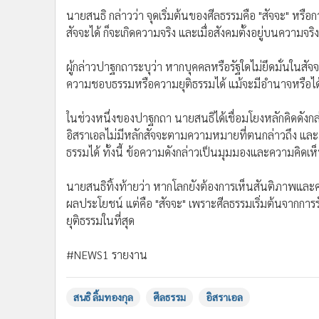
•
อินโดจีน
นายสนธิ กล่าวว่า จุดเริ่มต้นของศีลธรรมคือ "สัจจะ" หรื
•
กองทุนรวม
สัจจะได้ ก็จะเกิดความจริง และเมื่อสังคมตั้งอยู่บนความจร
•
Celeb Online
ผู้กล่าวปาฐกถาระบุว่า หากบุคคลหรือรัฐใดไม่ยึดมั่นในสัจ
•
Factcheck
ความชอบธรรมหรือความยุติธรรมได้ แม้จะมีอำนาจหรือไ
•
ญี่ปุ่น
•
News1
ในช่วงหนึ่งของปาฐกถา นายสนธิได้เชื่อมโยงหลักคิดดัง
•
Gotomanager
อิสราเอลไม่มีหลักสัจจะตามความหมายที่ตนกล่าวถึง และ
ธรรมได้ ทั้งนี้ ข้อความดังกล่าวเป็นมุมมองและความคิด
นายสนธิทิ้งท้ายว่า หากโลกยังต้องการเห็นสันติภาพและควา
ผลประโยชน์ แต่คือ "สัจจะ" เพราะศีลธรรมเริ่มต้นจากการร
ยุติธรรมในที่สุด
#NEWS1 รายงาน
สนธิ ลิ้มทองกุล
ศีลธรรม
อิสราเอล