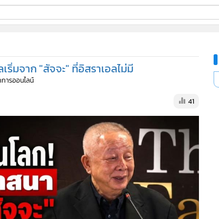
ี่ใช้
ริ่มจาก "สัจจะ" ที่อิสราเอลไม่มี
ine
จัดการออนไลน์
้นสูง
41