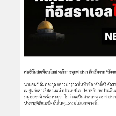
•
Management & HR
•
MGR Live
•
Infographic
•
การเมือง
•
ท่องเที่ยว
•
กีฬา
•
ต่างประเทศ
•
Special Scoop
•
เศรษฐกิจ-ธุรกิจ
•
จีน
•
ชุมชน-คุณภาพชีวิต
สนธิลั่นสะเทือนโลก! หลักการทุกศาสนา ศีลเริ่มจาก "สัจจะ" 
•
อาชญากรรม
นายสนธิ ลิ้มทองกุล กล่าวปาฐกถาในหัวข้อ "ศักดิ์ศรี ศี
•
Motoring
ณ ศูนย์กลางอิสลามแห่งประเทศไทย โดยหยิบยกประเด็นเรื่
•
เกม
มนุษยชาติ พร้อมระบุว่า ไม่ว่าจะเป็นศาสนาพุทธ ศาสนาอ
•
วิทยาศาสตร์
ประพฤติดีและยึดมั่นในคุณธรรมไม่แตกต่างกัน
•
SMEs
•
หุ้น