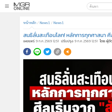
เลือกเครื่องมือท
•
หน้าหลัก
หน้าหลัก
News1
News1
ค้นหา
•
ทันเหตุการณ์
Google
•
ภาคใต้
สนธิลั่นสะเทือนโลก! หลักการทุกศาสนา ศีลเ
•
ภูมิภาค
MGR Onl
เผยแพร่:
9 ก.ค. 2569 12:51
ปรับปรุง:
9 ก.ค. 2569 12:51
โดย: ผู้
•
Online Section
ค้นหาขั
•
บันเทิง
•
ผู้จัดการรายวัน
•
คอลัมนิสต์
•
ละคร
•
CbizReview
•
Cyber BIZ
•
ผู้จัดกวน
•
Good health & Well-being
•
Green Innovation & SD