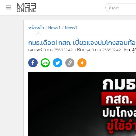
เลือกเครื่องมือท
•
หน้าหลัก
หน้าหลัก
News1
News1
ค้นหา
•
ทันเหตุการณ์
Google
•
ภาคใต้
กมธ.เดือด! กสถ. เบี้ยวแจงปมโกงสอบท้องถ
•
ภูมิภาค
MGR Onl
เผยแพร่:
9 ก.ค. 2569 12:42
ปรับปรุง:
9 ก.ค. 2569 12:42
โดย: ผู
•
Online Section
ค้นหาขั
•
บันเทิง
•
ผู้จัดการรายวัน
•
คอลัมนิสต์
•
ละคร
•
CbizReview
•
Cyber BIZ
•
ผู้จัดกวน
•
Good health & Well-being
•
Green Innovation & SD