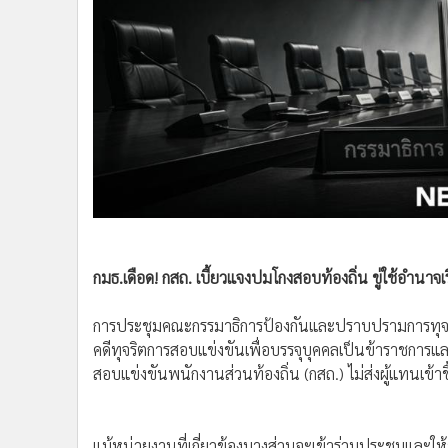
•
Management & HR
•
MGR Live
•
Infographic
•
การเมือง
•
ท่องเที่ยว
•
กีฬา
•
ต่างประเทศ
•
Special Scoop
•
เศรษฐกิจ-ธุรกิจ
•
จีน
•
ชุมชน-คุณภาพชีวิต
กมธ.เดือด! กสถ. เบี้ยวแจงปมโกงสอบท้องถิ่น ขู่ใช้อำนาจเ
•
อาชญากรรม
การประชุมคณะกรรมาธิการป้องกันและปราบปรามการทุจร
•
Motoring
คดีทุจริตการสอบแข่งขันเพื่อบรรจุบุคคลเป็นข้าราชการ
•
เกม
สอบแข่งขันพนักงานส่วนท้องถิ่น (กสถ.) ไม่ส่งผู้แทนเข้
•
วิทยาศาสตร์
•
SMEs
•
หุ้น