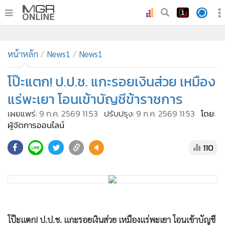
•
หน้าหลัก
•
หน้าหลัก
ทันเหตุการณ์
News1
News1
•
ภาคใต้
โป๊ะแตก! ป.ป.ช. แกะรอยเงินส่วย เหมือง
•
ภูมิภาค
แร่พะเยา โอนเข้าบัญชีข้าราชการ
•
Online Section
เผยแพร่:
9 ก.ค. 2569 11:53
ปรับปรุง:
9 ก.ค. 2569 11:53
โดย:
•
บันเทิง
ผู้จัดการออนไลน์
•
ผู้จัดการรายวัน
110
•
คอลัมนิสต์
•
ละคร
•
CbizReview
•
Cyber BIZ
•
ผู้จัดกวน
โป๊ะแตก! ป.ป.ช. แกะรอยเงินส่วย เหมืองแร่พะเยา โอนเข้าบัญชี