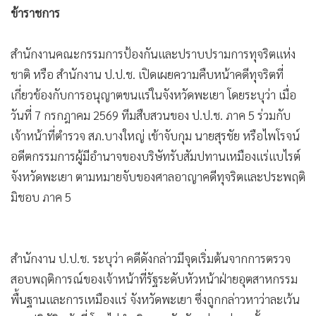
•
Good health & Well-being
ข้าราชการ
•
Green Innovation & SD
•
Management & HR
สำนักงานคณะกรรมการป้องกันและปราบปรามการทุจริตแห่ง
•
MGR Live
ชาติ หรือ สำนักงาน ป.ป.ช. เปิดเผยความคืบหน้าคดีทุจริตที่
•
Infographic
เกี่ยวข้องกับการอนุญาตขนแร่ในจังหวัดพะเยา โดยระบุว่า เมื่อ
•
การเมือง
วันที่ 7 กรกฎาคม 2569 ทีมสืบสวนของ ป.ป.ช. ภาค 5 ร่วมกับ
•
ท่องเที่ยว
เจ้าหน้าที่ตำรวจ สภ.บางใหญ่ เข้าจับกุม นายสุรชัย หรือไพโรจน์
•
กีฬา
อดีตกรรมการผู้มีอำนาจของบริษัทรับสัมปทานเหมืองแร่แบไรต์
•
ต่างประเทศ
จังหวัดพะเยา ตามหมายจับของศาลอาญาคดีทุจริตและประพฤติ
•
มิชอบ ภาค 5
Special Scoop
•
เศรษฐกิจ-ธุรกิจ
•
จีน
สำนักงาน ป.ป.ช. ระบุว่า คดีดังกล่าวมีจุดเริ่มต้นจากการตรวจ
•
ชุมชน-คุณภาพชีวิต
สอบพฤติการณ์ของเจ้าหน้าที่รัฐระดับหัวหน้าฝ่ายอุตสาหกรรม
•
อาชญากรรม
พื้นฐานและการเหมืองแร่ จังหวัดพะเยา ซึ่งถูกกล่าวหาว่าละเว้น
•
Motoring