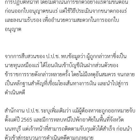
การปฏิบัติหน้าที่ โดยไม่ดำเนินการชักตัวอย่างแร่ตามขั้นตอน
•
เกม
ก่อนออกใบอนุญาตขนแร่ แต่ใช้วิธีประเมินจากขนาดกองแร่
•
วิทยาศาสตร์
และลงนามรับรอง เพื่ออำนวยความสะดวกในการออกใบ
•
SMEs
อนุญาต
•
หุ้น
•
อินโดจีน
•
กองทุนรวม
จากการสืบสวนของ ป.ป.ช. พบข้อมูลว่า ผู้ถูกกล่าวหาซึ่งเป็น
•
Celeb Online
นายทุนเหมืองแร่ ได้โอนเงินเข้าบัญชีเงินฝากส่วนตัวของ
•
Factcheck
ข้าราชการรายดังกล่าวหลายครั้ง โดยไม่มีเหตุอันสมควร จนกลาย
•
ญี่ปุ่น
เป็นหลักฐานสำคัญที่เชื่อมโยงเส้นทางการเงิน และนำไปสู่การ
ดำเนินคดี
•
News1
•
Gotomanager
สำนักงาน ป.ป.ช. ระบุเพิ่มเติมว่า แม้ผู้ต้องหาจะถูกออกหมายจับ
ตั้งแต่ปี 2565 และมีการหลบหนีไปพักอาศัยในพื้นที่จังหวัด
นนทบุรี แต่เจ้าหน้าที่สามารถติดตามจับกุมตัวได้สำเร็จ ก่อนนำ
ตัวเข้าสู่กระบวนการดำเนินคดีตามกฎหมาย