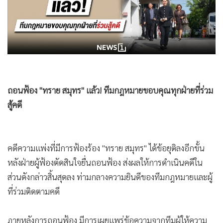
•
Good health & Well-being
•
Green Innovation & SD
•
Management & HR
•
MGR Live
•
Infographic
•
การเมือง
ถอนฟ้อง "ทราย สมุทร" แล้ว! ทีมกฎหมายขอบคุณทุกฝ่ายที่ร่วม
•
ท่องเที่ยว
สู้คดี
•
กีฬา
•
ต่างประเทศ
•
Special Scoop
คดีความแพ่งที่มีการฟ้องร้อง "ทราย สมุทร" ได้ข้อยุติลงอีกขั้น
•
เศรษฐกิจ-ธุรกิจ
หลังฝ่ายผู้ฟ้องตัดสินใจยื่นถอนฟ้อง ส่งผลให้การดำเนินคดีใน
ส่วนดังกล่าวสิ้นสุดลง ท่ามกลางความยินดีของทีมกฎหมายและผู้
•
จีน
ที่ร่วมติดตามคดี
•
ชุมชน-คุณภาพชีวิต
•
อาชญากรรม
ภายหลังการถอนฟ้อง มีการเผยแพร่ข้อความจากทีมผู้ให้ความ
•
Motoring