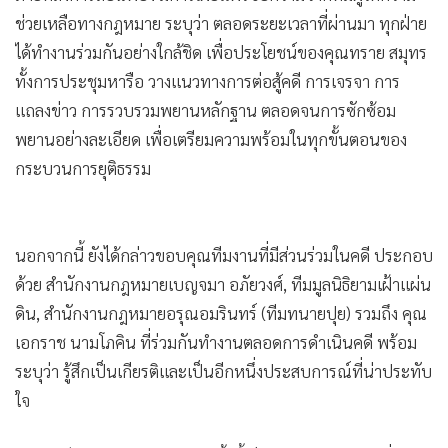
ช่วยเหลือทางกฎหมาย ระบุว่า ตลอดระยะเวลาที่ผ่านมา ทุกฝ่าย
•
เกม
ได้ทำงานร่วมกันอย่างใกล้ชิด เพื่อประโยชน์ของคุณทราย สมุทร
•
วิทยาศาสตร์
ทั้งการประชุมหารือ วางแนวทางการต่อสู้คดี การเจรจา การ
•
SMEs
แถลงข่าว การรวบรวมพยานหลักฐาน ตลอดจนการซักซ้อม
•
หุ้น
พยานอย่างละเอียด เพื่อเตรียมความพร้อมในทุกขั้นตอนของ
•
อินโดจีน
กระบวนการยุติธรรม
•
กองทุนรวม
•
Celeb Online
•
Factcheck
นอกจากนี้ ยังได้กล่าวขอบคุณทีมงานที่มีส่วนร่วมในคดี ประกอบ
•
ญี่ปุ่น
ด้วย สำนักงานกฎหมายเบญจมา อภัยวงศ์, ทีมมูลนิธิยามเฝ้าแผ่น
•
News1
ดิน, สำนักงานกฎหมายอรุณอมรินทร์ (ทีมทนายปุย) รวมถึง คุณ
เอกราช นามโภคิน ที่ร่วมกันทำงานตลอดการดำเนินคดี พร้อม
•
Gotomanager
ระบุว่า รู้สึกเป็นเกียรติและเป็นอีกหนึ่งประสบการณ์ที่น่าประทับ
ใจ
อย่างไรก็ตาม การถอนฟ้องในครั้งนี้เป็นการยุติคดีในส่วนที่มีการ