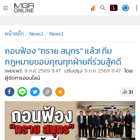
•
หน้าหลัก
หน้าหลัก
News1
News1
•
ทันเหตุการณ์
•
ถอนฟ้อง "ทราย สมุทร" แล้ว! ทีม
ภาคใต้
•
ภูมิภาค
กฎหมายขอบคุณทุกฝ่ายที่ร่วมสู้คดี
•
Online Section
เผยแพร่:
9 ก.ค. 2569 11:47
ปรับปรุง:
9 ก.ค. 2569 11:47
โดย:
•
บันเทิง
ผู้จัดการออนไลน์
•
ผู้จัดการรายวัน
31
•
คอลัมนิสต์
•
ละคร
•
CbizReview
•
Cyber BIZ
•
ผู้จัดกวน