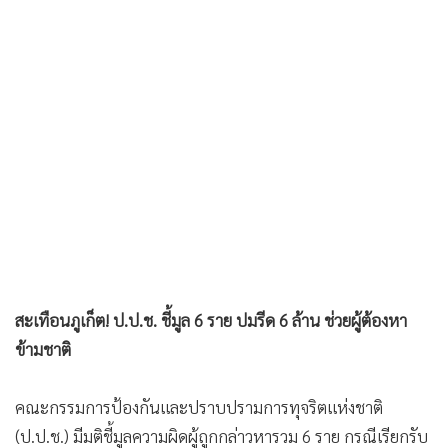
•
เกม
•
วิทยาศาสตร์
•
SMEs
•
หุ้น
•
อินโดจีน
•
กองทุนรวม
•
Celeb Online
•
Factcheck
•
ญี่ปุ่น
•
News1
สะเทือนภูเก็ต! ป.ป.ช. ชี้มูล 6 ราย ปมรีด 6 ล้าน ช่วยผู้ต้องหา
•
Gotomanager
ข้ามชาติ
คณะกรรมการป้องกันและปราบปรามการทุจริตแห่งชาติ
(ป.ป.ช.) มีมติชี้มูลความผิดผู้ถูกกล่าวหารวม 6 ราย กรณีเรียกรับ