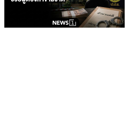
•
Good health & Well-being
•
Green Innovation & SD
•
Management & HR
•
MGR Live
•
Infographic
•
การเมือง
•
ท่องเที่ยว
•
กีฬา
•
ต่างประเทศ
•
Special Scoop
•
เศรษฐกิจ-ธุรกิจ
•
จีน
•
ชุมชน-คุณภาพชีวิต
•
อาชญากรรม
•
Motoring