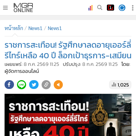
•
หน้าหลัก
หน้าหลัก
News1
News1
•
ทันเหตุการณ์
•
ราชการสะเทือน! รัฐศึกษาลดอายุเออร์ลี่
ภาคใต้
•
ภูมิภาค
รีไทร์เหลือ 40 ปี ล็อกเป้าธุรการ-เสมียน
•
Online Section
เผยแพร่:
8 ก.ค. 2569 11:25
ปรับปรุง:
8 ก.ค. 2569 11:25
โดย:
•
บันเทิง
ผู้จัดการออนไลน์
•
ผู้จัดการรายวัน
1,025
•
คอลัมนิสต์
•
ละคร
•
CbizReview
•
Cyber BIZ
•
ผู้จัดกวน