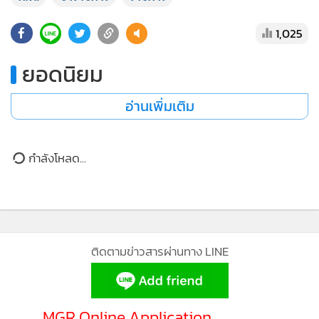
อายุเกษียณราชการ เพื่อเปิดโอกาสให้มีการหมุนเวียนกำลังคน
และรองรับบุคลากรรุ่นใหม่เข้าสู่ระบบราชการ
อย่างไรก็ตาม สำนักงาน ก.พ. ยืนยันว่า ขณะนี้ยังไม่มีการ
ประกาศลดอายุผู้เข้าร่วมโครงการเหลือ 40 ปีอย่างเป็นทางการ
โดยรายละเอียดทั้งหมดยังอยู่ระหว่างการศึกษา วิเคราะห์ผลกระ
ทบ และจัดทำหลักเกณฑ์ ก่อนเสนอเข้าสู่กระบวนการพิจารณา
ของรัฐบาลตามขั้นตอนต่อไป
#NEWS1 รายงาน
ก.พ.
ข้าราชการ
ราชการ
1,025
MGR Online ใช้คุกกี้ (Cookies)
MGR Online ใช้คุกกี้ เพื่อจัดการข้อมูลส่วนบุคคลเพื่อนำเ
ยอดนิยม