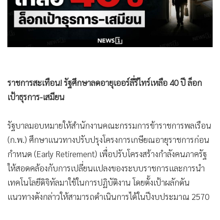
•
Good health & Well-being
•
Green Innovation & SD
•
Management & HR
•
MGR Live
•
Infographic
•
การเมือง
•
ท่องเที่ยว
•
กีฬา
•
ต่างประเทศ
•
Special Scoop
•
เศรษฐกิจ-ธุรกิจ
•
จีน
•
ชุมชน-คุณภาพชีวิต
•
อาชญากรรม
•
Motoring