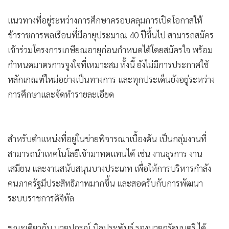
•
เกม
•
วิทยาศาสตร์
ราชการสะเทือน! รัฐศึกษาลดอายุเออร์ลี่รีไทร์เหลือ 40 ปี ล็อก
•
SMEs
เป้าธุรการ-เสมียน
•
หุ้น
•
อินโดจีน
รัฐบาลมอบหมายให้สำนักงานคณะกรรมการข้าราชการพลเรือน
•
กองทุนรวม
(ก.พ.) ศึกษาแนวทางปรับปรุงโครงการเกษียณอายุราชการก่อน
•
Celeb Online
กำหนด (Early Retirement) เพื่อปรับโครงสร้างกำลังคนภาครัฐ
•
Factcheck
ให้สอดคล้องกับการเปลี่ยนแปลงของระบบราชการและการนำ
เทคโนโลยีดิจิทัลมาใช้ในการปฏิบัติงาน โดยตั้งเป้าผลักดัน
•
ญี่ปุ่น
แนวทางดังกล่าวให้สามารถดำเนินการได้ในปีงบประมาณ 2570
•
News1
•
Gotomanager
แนวทางที่อยู่ระหว่างการศึกษาครอบคลุมการเปิดโอกาสให้
ข้าราชการพลเรือนที่มีอายุประมาณ 40 ปีขึ้นไป สามารถสมัคร
เข้าร่วมโครงการเกษียณอายุก่อนกำหนดได้โดยสมัครใจ พร้อม